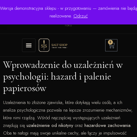
Wersja demonstracyjna sklepu - w przygotowaniu — zamówienia nie będą
☎ +48 506 504 900
✉
krzysztof.lipinski@salinarium.com
realizowane.
Odrzuć
Pon.–Pt. 8:00–16:00 | Bezpośredni importer od 1999
roku
0
Wprowadzenie do uzależnień w
psychologii: hazard i palenie
papierosów
Uzależnienia to złożone zjawiska, które dotykają wielu osób, a ich
analiza psychologiczna pozwala na lepsze zrozumienie mechanizmów,
które nimi rządzą. Wśród najczęściej występujących uzależnień
znajdują się
uzależnienie od nikotyny
oraz
hazardowe zachowania
.
Oba te nałogi mają swoje unikalne cechy, ale łączy je impulsowość