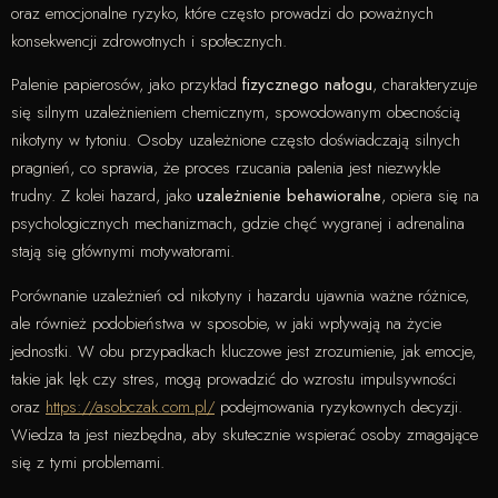
oraz emocjonalne ryzyko, które często prowadzi do poważnych
konsekwencji zdrowotnych i społecznych.
Palenie papierosów, jako przykład
fizycznego nałogu
, charakteryzuje
się silnym uzależnieniem chemicznym, spowodowanym obecnością
nikotyny w tytoniu. Osoby uzależnione często doświadczają silnych
pragnień, co sprawia, że proces rzucania palenia jest niezwykle
trudny. Z kolei hazard, jako
uzależnienie behawioralne
, opiera się na
psychologicznych mechanizmach, gdzie chęć wygranej i adrenalina
stają się głównymi motywatorami.
Porównanie uzależnień od nikotyny i hazardu ujawnia ważne różnice,
ale również podobieństwa w sposobie, w jaki wpływają na życie
jednostki. W obu przypadkach kluczowe jest zrozumienie, jak emocje,
takie jak lęk czy stres, mogą prowadzić do wzrostu impulsywności
oraz
https://asobczak.com.pl/
podejmowania ryzykownych decyzji.
Wiedza ta jest niezbędna, aby skutecznie wspierać osoby zmagające
się z tymi problemami.