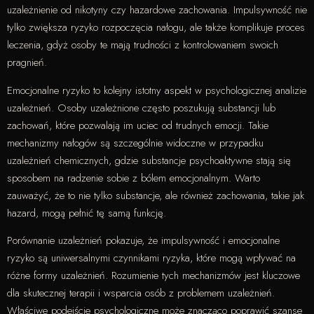
uzależnienie od nikotyny czy hazardowe zachowania. Impulsywność nie
tylko zwiększa ryzyko rozpoczęcia nałogu, ale także komplikuje proces
leczenia, gdyż osoby te mają trudności z kontrolowaniem swoich
pragnień.
Emocjonalne ryzyko to kolejny istotny aspekt w psychologicznej analizie
uzależnień. Osoby uzależnione często poszukują substancji lub
zachowań, które pozwalają im uciec od trudnych emocji. Takie
mechanizmy nałogów są szczególnie widoczne w przypadku
uzależnień chemicznych, gdzie substancje psychoaktywne stają się
sposobem na radzenie sobie z bólem emocjonalnym. Warto
zauważyć, że to nie tylko substancje, ale również zachowania, takie jak
hazard, mogą pełnić tę samą funkcję.
Porównanie uzależnień pokazuje, że impulsywność i emocjonalne
ryzyko są uniwersalnymi czynnikami ryzyka, które mogą wpływać na
różne formy uzależnień. Rozumienie tych mechanizmów jest kluczowe
dla skutecznej terapii i wsparcia osób z problemem uzależnień.
Właściwe podejście psychologiczne może znacząco poprawić szanse