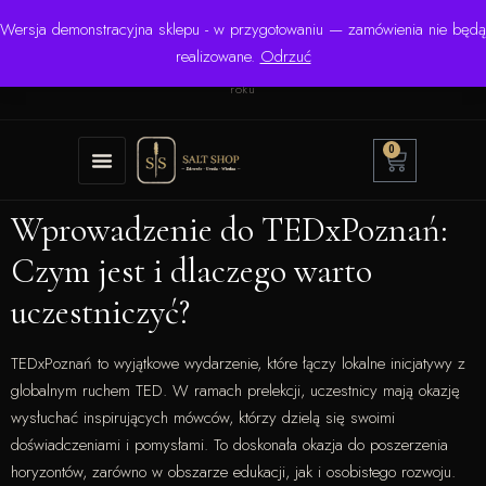
Wersja demonstracyjna sklepu - w przygotowaniu — zamówienia nie będą
☎ +48 506 504 900
✉
krzysztof.lipinski@salinarium.com
realizowane.
Odrzuć
Pon.–Pt. 8:00–16:00 | Bezpośredni importer od 1999
roku
0
Wprowadzenie do TEDxPoznań:
Czym jest i dlaczego warto
uczestniczyć?
TEDxPoznań to wyjątkowe wydarzenie, które łączy lokalne inicjatywy z
globalnym ruchem TED. W ramach prelekcji, uczestnicy mają okazję
wysłuchać inspirujących mówców, którzy dzielą się swoimi
doświadczeniami i pomysłami. To doskonała okazja do poszerzenia
horyzontów, zarówno w obszarze edukacji, jak i osobistego rozwoju.