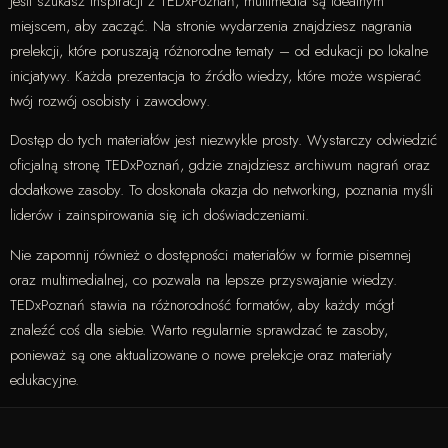
Jeśli szukasz inspiracji z TEDxPoznań, multimedia są idealnym
miejscem, aby zacząć. Na stronie wydarzenia znajdziesz nagrania
prelekcji, które poruszają różnorodne tematy – od edukacji po lokalne
inicjatywy. Każda prezentacja to źródło wiedzy, które może wspierać
twój rozwój osobisty i zawodowy.
Dostęp do tych materiałów jest niezwykle prosty. Wystarczy odwiedzić
oficjalną stronę TEDxPoznań, gdzie znajdziesz archiwum nagrań oraz
dodatkowe zasoby. To doskonała okazja do networking, poznania myśli
liderów i zainspirowania się ich doświadczeniami.
Nie zapomnij również o dostępności materiałów w formie pisemnej
oraz multimedialnej, co pozwala na lepsze przyswajanie wiedzy.
TEDxPoznań stawia na różnorodność formatów, aby każdy mógł
znaleźć coś dla siebie. Warto regularnie sprawdzać te zasoby,
ponieważ są one aktualizowane o nowe prelekcje oraz materiały
edukacyjne.