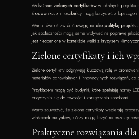
Wdrażanie
zielonych certyfikatów
w lokalnych projektac
środowisku
, a mieszkańcy mogą korzystać z lepszego m
Warto również zwrócić uwagę na
eko-politykę projektu
,
jak społeczności mogą same wpływać na poprawę jakości ż
jest nieocenione w kontekście walki z kryzysem klimatycz
Zielone certyfikaty i ich w
Zielone certyfikaty odgrywają kluczową rolę w promowan
materiałów odnawialnych i innowacyjnych rozwiązań, co 
Przykładem mogą być budynki, które spełniają normy LEED,
przyczynia się do trwałości i zarządzania zasobami.
Warto zauważyć, że zielone certyfikaty wspierają proces
właścicieli budynków, którzy mogą liczyć na oszczędnośc
Praktyczne rozwiązania dla