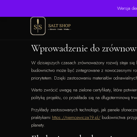
☎ +48 506 504 900
✉ krzysztof.lipinski@salinarium.com
Wersja de
Wprowadzenie do zrównowa
W dzisiejszych czasach zrównoważony rozwój staje się 
budownictwo może być zintegrowane z nowoczesnymi rozw
priorytetem. Dzięki zastosowaniu materiałów odnawialnych 
Warto zwrócić uwagę na zielone certyfikaty, które potwi
politykę projektu, co przekłada się na długoterminową tr
Przykłady zastosowanych technologii, jak panele słonec
praktykami
https://niemcewicza19.pl/
budownictwa przyjaz
planety.