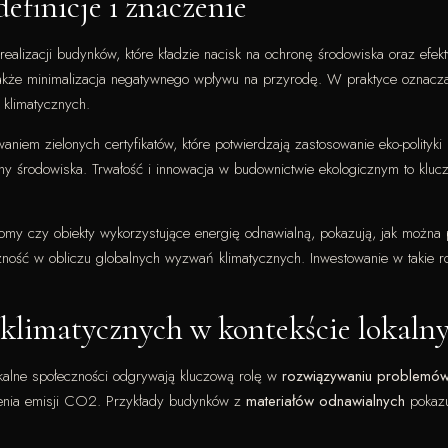
efinicje i znaczenie
realizacji budynków, które kładzie nacisk na ochronę środowiska oraz efekt
e także minimalizacja negatywnego wpływu na przyrodę. W praktyce oznacz
 klimatycznych.
niem zielonych certyfikatów, które potwierdzają zastosowanie eko-polityki
ony środowiska. Trwałość i innowacja w budownictwie ekologicznym to klu
omy czy obiekty wykorzystujące energię odnawialną, pokazują, jak można 
eczność w obliczu globalnych wyzwań klimatycznych. Inwestowanie w takie 
klimatycznych w kontekście lokaln
kalne społeczności odgrywają kluczową rolę w
rozwiązywaniu problemów
iczenia emisji CO2. Przykłady budynków z
materiałów odnawialnych
pokazu