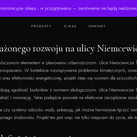
monstracyjna sklepu - w przygotowaniu — zamówienia nie będą realizowa
PRODUKTY
O NAS
KONTAKT
żonego rozwoju na ulicy Niemcewic
kluczowym elementem w planowaniu urbanistycznym. Ulica Niemcewicza 19
iązaniami. W kontekście rozwiązywania problemów klimatycznych, inwest
oraz efektywności energetycznej, projekt staje się wzorem dla przyszłych 
erdzają zgodność budynków z normami ekologicznymi. Ulica Niemcewicza 19
wałość i innowację. Takie podejście pozwala na efektywne zarządzanie zas
zne czy systemy odzysku wody, pokazują, jak można harmonijnie łączyć no
nego środowisku. Projekt ten jest więc nie tylko miejscem do życia, ale