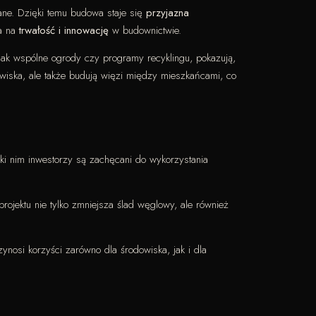
ane. Dzięki temu budowa staje się
przyjazna
wa na
trwałość i innowację
w budownictwie.
h jak wspólne ogrody czy programy recyklingu, pokazują,
owiska, ale także budują więzi między mieszkańcami, co
ki nim inwestorzy są zachęcani do wykorzystania
rojektu nie tylko zmniejsza ślad węglowy, ale również
nosi korzyści zarówno dla środowiska, jak i dla