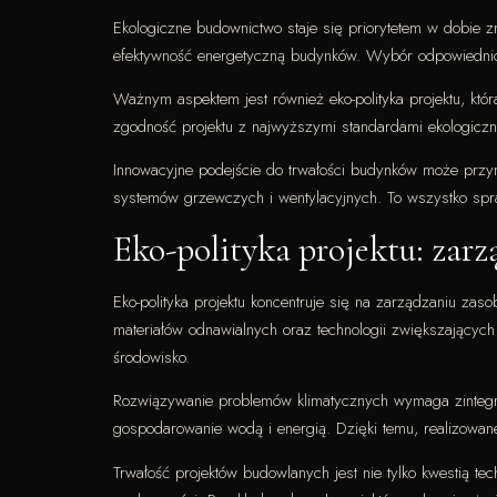
Ekologiczne budownictwo staje się priorytetem w dobie z
efektywność energetyczną budynków. Wybór odpowiednich
Ważnym aspektem jest również eko-polityka projektu, któ
zgodność projektu z najwyższymi standardami ekologiczny
Innowacyjne podejście do trwałości budynków może przyn
systemów grzewczych i wentylacyjnych. To wszystko spraw
Eko-polityka projektu: zarz
Eko-polityka projektu koncentruje się na zarządzaniu za
materiałów odnawialnych oraz technologii zwiększających
środowisko.
Rozwiązywanie problemów klimatycznych wymaga zintegro
gospodarowanie wodą i energią. Dzięki temu, realizowane 
Trwałość projektów budowlanych jest nie tylko kwestią te