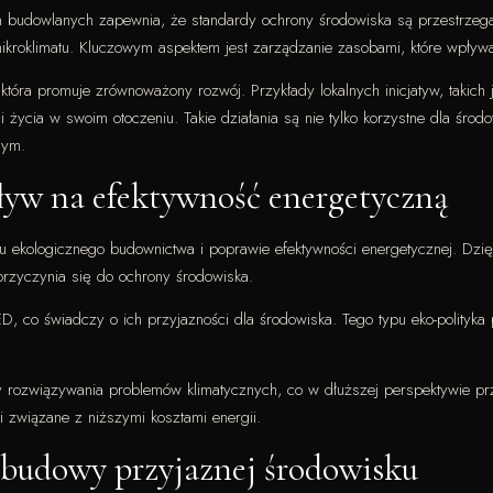
h budowlanych zapewnia, że standardy ochrony środowiska są przestrzeg
ikroklimatu. Kluczowym aspektem jest zarządzanie zasobami, które wpły
 która promuje zrównoważony rozwój. Przykłady lokalnych inicjatyw, takic
ycia w swoim otoczeniu. Takie działania są nie tylko korzystne dla środ
nym.
pływ na efektywność energetyczną
iu ekologicznego budownictwa i poprawie efektywności energetycznej. Dzię
przyczynia się do ochrony środowiska.
 co świadczy o ich przyjazności dla środowiska. Tego typu eko-polityka p
y rozwiązywania problemów klimatycznych, co w dłuższej perspektywie przy
i związane z niższymi kosztami energii.
 budowy przyjaznej środowisku