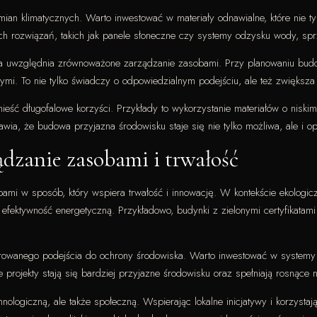
mian klimatycznych. Warto inwestować w materiały odnawialne, które nie t
 rozwiązań, takich jak panele słoneczne czy systemy odzysku wody, sprz
ra uwzględnia zrównoważone zarządzanie zasobami. Przy planowaniu budowy
mi. To nie tylko świadczy o odpowiedzialnym podejściu, ale też zwiększa a
ieść długofalowe korzyści. Przykłady to wykorzystanie materiałów o nisk
ia, że budowa przyjazna środowisku staje się nie tylko możliwa, ale i op
ądzanie zasobami i trwałość
sobami w sposób, który wspiera trwałość i innowację. W kontekście ekolog
 efektywność energetyczną. Przykładowo, budynki z zielonymi certyfikatam
wanego podejścia do ochrony środowiska. Warto inwestować w systemy z
projekty stają się bardziej przyjazne środowisku oraz spełniają rosnące 
chnologiczną, ale także społeczną. Wspierając lokalne inicjatywy i korzyst