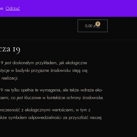
Pon.–Pt. 8:00–16:00 | Bezpośredni importer od 1999 roku
ne.
Odrzuć
0
0,00
zł
za 19
 jest doskonałym przykładem, jak ekologiczne
ycje w budynki przyjazne środowisku stają się
realizacji.
 nie tylko spełnia te wymagania, ale także wdraża eko-
obami, co jest kluczowe w kontekście ochrony środowiska.
woczesność z ekologicznymi wartościami, w tym z
 także symbolem odpowiedzialności za przyszłość naszej