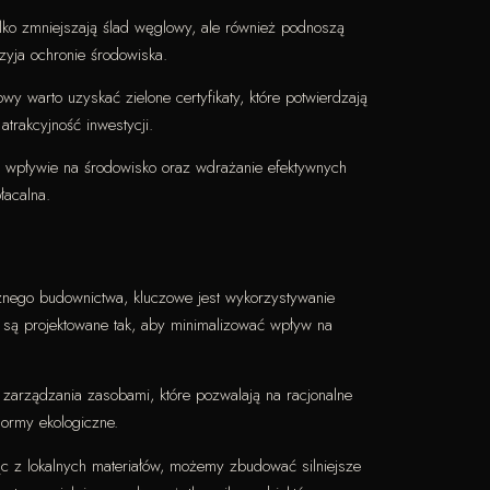
ylko zmniejszają ślad węglowy, ale również podnoszą
yja ochronie środowiska.
 warto uzyskać zielone certyfikaty, które potwierdzają
trakcyjność inwestycji.
im wpływie na środowisko oraz wdrażanie efektywnych
łacalna.
icznego budownictwa, kluczowe jest wykorzystywanie
i są projektowane tak, aby minimalizować wpływ na
arządzania zasobami, które pozwalają na racjonalne
normy ekologiczne.
ając z lokalnych materiałów, możemy zbudować silniejsze