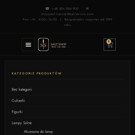
☎ +48 506 504 900
✉
krzysztof.lipinski@salinarium.com
Pon.–Pt. 8:00–16:00 | Bezpośredni importer od 1999
roku
0
KATEGORIE PRODUKTÓW
Bez kategorii
Cukierki
Figurki
Lampy Solne
Akcesoria do lamp