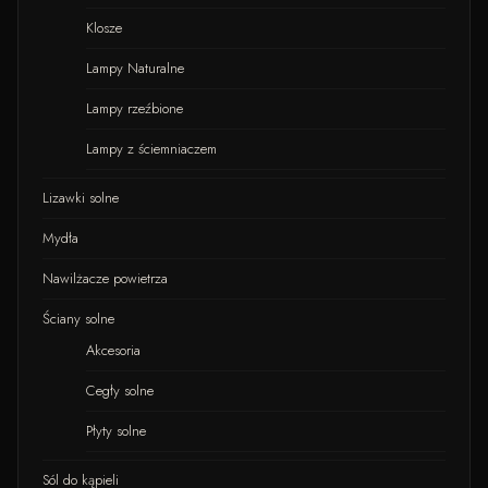
Klosze
Lampy Naturalne
Lampy rzeźbione
Lampy z ściemniaczem
Lizawki solne
Mydła
Nawilżacze powietrza
Ściany solne
Akcesoria
Cegły solne
Płyty solne
Sól do kąpieli