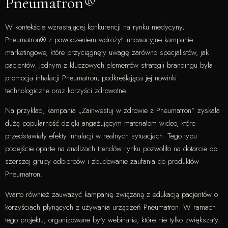
Pneumatron®
W kontekście wzrastającej konkurencji na rynku medycyny,
Pneumatron® z powodzeniem wdrożył innowacyjne kampanie
marketingowe, które przyciągnęły uwagę zarówno specjalistów, jak i
pacjentów. Jednym z kluczowych elementów strategii brandingu była
promocja inhalacji Pneumatron, podkreślająca jej nowinki
technologiczne oraz korzyści zdrowotne.
Na przykład, kampania „Zainwestuj w zdrowie z Pneumatron” zyskała
dużą popularność dzięki angażującym materiałom wideo, które
przedstawiały efekty inhalacji w realnych sytuacjach. Tego typu
podejście oparte na analizach trendów rynku pozwoliło na dotarcie do
szerszej grupy odbiorców i zbudowanie zaufania do produktów
Pneumatron.
Warto również zauważyć kampanię związaną z edukacją pacjentów o
korzyściach płynących z używania urządzeń Pneumatron. W ramach
tego projektu, organizowane były webinaria, które nie tylko zwiększały