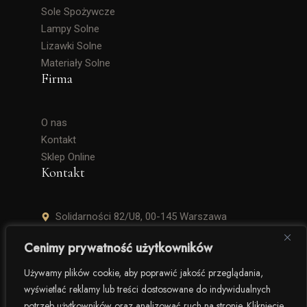
Sole Spożywcze
Lampy Solne
Lizawki Solne
Materiały Solne
Firma
O nas
Kontakt
Sklep Online
Kontakt
Solidarności 82/U8, 00-145 Warszawa
+48 506 504 900
Cenimy prywatność użytkowników
krzysztof.lipinski@salinarium.com
Używamy plików cookie, aby poprawić jakość przeglądania,
wyświetlać reklamy lub treści dostosowane do indywidualnych
Pon. – Pt. 8:00 – 16:00
potrzeb użytkowników oraz analizować ruch na stronie. Kliknięcie