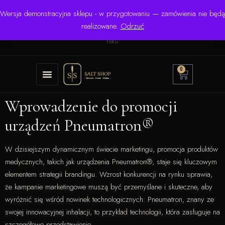
Wersja demonstracyjna sklepu - w przygotowaniu — zamówienia nie będą
☎ +48 506 504 900
✉
krzysztof.lipinski@salinarium.com
realizowane.
Odrzuć
Pon.–Pt. 8:00–16:00 | Bezpośredni importer od 1999
roku
0
Wprowadzenie do promocji
urządzeń Pneumatron®
W dzisiejszym dynamicznym świecie marketingu, promocja produktów
medycznych, takich jak urządzenia Pneumatron®, staje się kluczowym
elementem strategii brandingu. Wzrost konkurencji na rynku sprawia,
że kampanie marketingowe muszą być przemyślane i skuteczne, aby
wyróżnić się wśród nowinek technologicznych. Pneumatron, znany ze
swojej innowacyjnej inhalacji, to przykład technologii, która zasługuje na
szczegółowe przedstawienie.