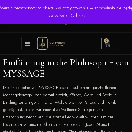
Wersja demonstracyjna sklepu - w przygotowaniu — zamówienia nie będą
☎ +48 506 504 900
✉
krzysztof.lipinski@salinarium.com
realizowane.
Odrzuć
Pon.–Pt. 8:00–16:00 | Bezpośredni importer od 1999
roku
0
Einführung in die Philosophie von
MYSSAGE
Die Philosophie von MYSSAGE basiert auf einem ganzheitlichen
Massagekonzept, das darauf abzielt, Körper, Geist und Seele in
Einklang zu bringen. In einer Welt, die oft von Stress und Hektik
geprägt ist, bieten wir innovative Wellness-Strategien und
Entspannungstechniken, die speziell entwickelt wurden, um die
Lebensqualität unserer Klienten zu verbessern. Jeder Mensch ist
einzigartig, und so sind auch unsere Therapieansätze, die individuell