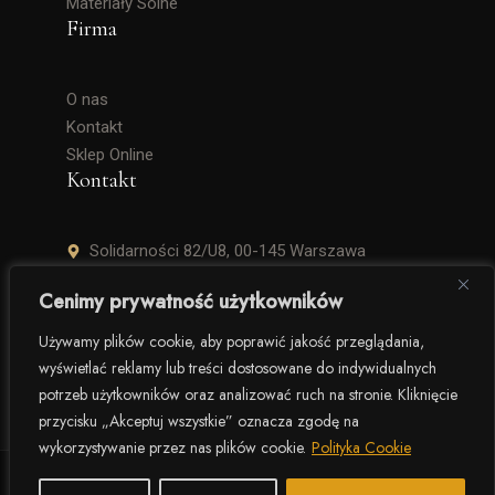
Materiały Solne
Firma
O nas
Kontakt
Sklep Online
Kontakt
Solidarności 82/U8, 00-145 Warszawa
+48 506 504 900
Cenimy prywatność użytkowników
krzysztof.lipinski@salinarium.com
Używamy plików cookie, aby poprawić jakość przeglądania,
wyświetlać reklamy lub treści dostosowane do indywidualnych
Pon. – Pt. 8:00 – 16:00
potrzeb użytkowników oraz analizować ruch na stronie. Kliknięcie
przycisku „Akceptuj wszystkie” oznacza zgodę na
wykorzystywanie przez nas plików cookie.
Polityka Cookie
© 2025 Salinarium – The Salt Company. Wszelkie prawa