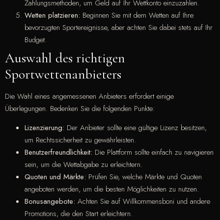
Zahlungsmethoden, um Geld auf Ihr Wettkonto einzuzahlen.
Wetten platzieren:
Beginnen Sie mit dem Wetten auf Ihre
bevorzugten Sportereignisse, aber achten Sie dabei stets auf Ihr
Budget.
Auswahl des richtigen
Sportwettenanbieters
Die Wahl eines angemessenen Anbieters erfordert einige
Überlegungen. Bedenken Sie die folgenden Punkte:
Lizenzierung:
Der Anbieter sollte eine gültige Lizenz besitzen,
um Rechtssicherheit zu gewährleisten.
Benutzerfreundlichkeit:
Die Plattform sollte einfach zu navigieren
sein, um die Wettabgabe zu erleichtern.
Quoten und Märkte:
Prüfen Sie, welche Märkte und Quoten
angeboten werden, um die besten Möglichkeiten zu nutzen.
Bonusangebote:
Achten Sie auf Willkommensboni und andere
Promotions, die den Start erleichtern.