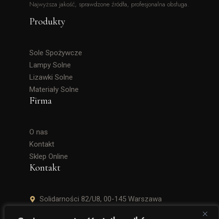
Najwyższa jakość, sprawdzone źródła, profesjonalna obsługa.
Produkty
Sole Spożywcze
Lampy Solne
Lizawki Solne
Materiały Solne
Firma
O nas
Kontakt
Sklep Online
Kontakt
Solidarności 82/U8, 00-145 Warszawa
+48 506 504 900