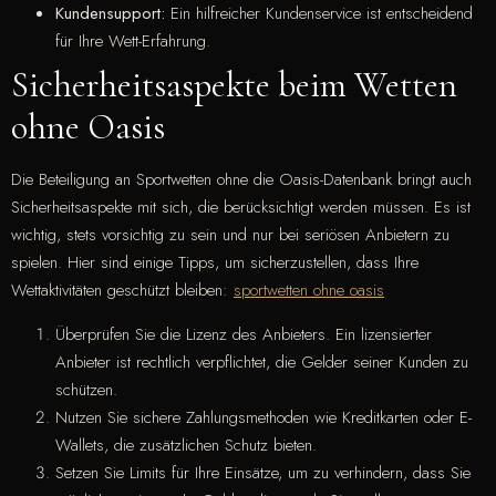
Kundensupport:
Ein hilfreicher Kundenservice ist entscheidend
für Ihre Wett-Erfahrung.
Sicherheitsaspekte beim Wetten
ohne Oasis
Die Beteiligung an Sportwetten ohne die Oasis-Datenbank bringt auch
Sicherheitsaspekte mit sich, die berücksichtigt werden müssen. Es ist
wichtig, stets vorsichtig zu sein und nur bei seriösen Anbietern zu
spielen. Hier sind einige Tipps, um sicherzustellen, dass Ihre
Wettaktivitäten geschützt bleiben:
sportwetten ohne oasis
Überprüfen Sie die Lizenz des Anbieters. Ein lizensierter
Anbieter ist rechtlich verpflichtet, die Gelder seiner Kunden zu
schützen.
Nutzen Sie sichere Zahlungsmethoden wie Kreditkarten oder E-
Wallets, die zusätzlichen Schutz bieten.
Setzen Sie Limits für Ihre Einsätze, um zu verhindern, dass Sie