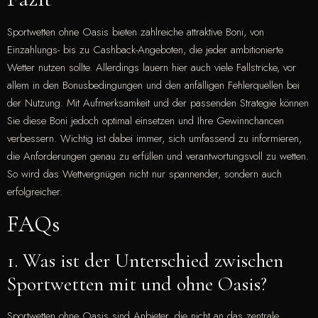
Sportwetten ohne Oasis bieten zahlreiche attraktive Boni, von
Einzahlungs- bis zu Cashback-Angeboten, die jeder ambitionierte
Wetter nutzen sollte. Allerdings lauern hier auch viele Fallstricke, vor
allem in den Bonusbedingungen und den anfälligen Fehlerquellen bei
der Nutzung. Mit Aufmerksamkeit und der passenden Strategie können
Sie diese Boni jedoch optimal einsetzen und Ihre Gewinnchancen
verbessern. Wichtig ist dabei immer, sich umfassend zu informieren,
die Anforderungen genau zu erfüllen und verantwortungsvoll zu wetten.
So wird das Wettvergnügen nicht nur spannender, sondern auch
erfolgreicher.
FAQs
1. Was ist der Unterschied zwischen
Sportwetten mit und ohne Oasis?
Sportwetten ohne Oasis sind Anbieter, die nicht an das zentrale