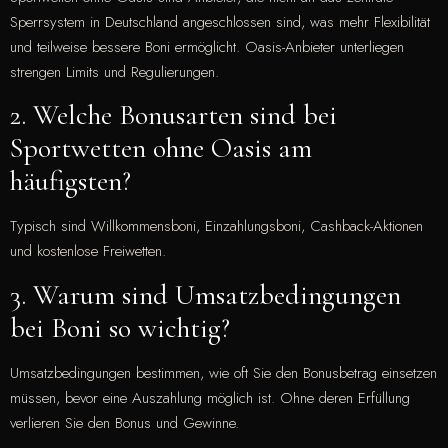
Sperrsystem in Deutschland angeschlossen sind, was mehr Flexibilität
und teilweise bessere Boni ermöglicht. Oasis-Anbieter unterliegen
strengen Limits und Regulierungen.
2. Welche Bonusarten sind bei
Sportwetten ohne Oasis am
häufigsten?
Typisch sind Willkommensboni, Einzahlungsboni, Cashback-Aktionen
und kostenlose Freiwetten.
3. Warum sind Umsatzbedingungen
bei Boni so wichtig?
Umsatzbedingungen bestimmen, wie oft Sie den Bonusbetrag einsetzen
müssen, bevor eine Auszahlung möglich ist. Ohne deren Erfüllung
verlieren Sie den Bonus und Gewinne.