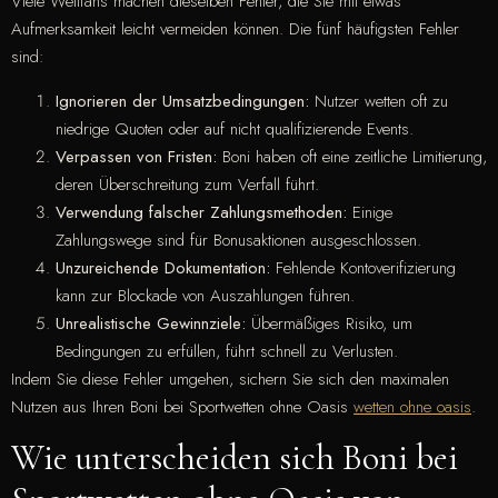
Viele Wettfans machen dieselben Fehler, die Sie mit etwas
Aufmerksamkeit leicht vermeiden können. Die fünf häufigsten Fehler
sind:
Ignorieren der Umsatzbedingungen:
Nutzer wetten oft zu
niedrige Quoten oder auf nicht qualifizierende Events.
Verpassen von Fristen:
Boni haben oft eine zeitliche Limitierung,
deren Überschreitung zum Verfall führt.
Verwendung falscher Zahlungsmethoden:
Einige
Zahlungswege sind für Bonusaktionen ausgeschlossen.
Unzureichende Dokumentation:
Fehlende Kontoverifizierung
kann zur Blockade von Auszahlungen führen.
Unrealistische Gewinnziele:
Übermäßiges Risiko, um
Bedingungen zu erfüllen, führt schnell zu Verlusten.
Indem Sie diese Fehler umgehen, sichern Sie sich den maximalen
Nutzen aus Ihren Boni bei Sportwetten ohne Oasis
wetten ohne oasis
.
Wie unterscheiden sich Boni bei