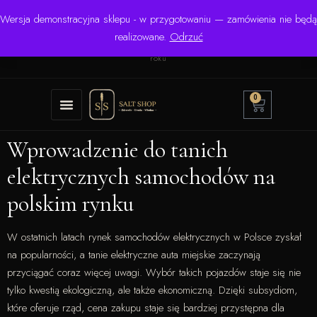
Wersja demonstracyjna sklepu - w przygotowaniu — zamówienia nie będą
☎ +48 506 504 900
✉
krzysztof.lipinski@salinarium.com
realizowane.
Odrzuć
Pon.–Pt. 8:00–16:00 | Bezpośredni importer od 1999
roku
0
Wprowadzenie do tanich
elektrycznych samochodów na
polskim rynku
W ostatnich latach rynek samochodów elektrycznych w Polsce zyskał
na popularności, a tanie elektryczne auta miejskie zaczynają
przyciągać coraz więcej uwagi. Wybór takich pojazdów staje się nie
tylko kwestią ekologiczną, ale także ekonomiczną. Dzięki subsydiom,
które oferuje rząd, cena zakupu staje się bardziej przystępna dla