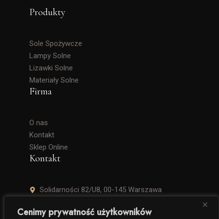
Produkty
Sole Spożywcze
Lampy Solne
Lizawki Solne
Materiały Solne
Firma
O nas
Kontakt
Sklep Online
Kontakt
Solidarności 82/U8, 00-145 Warszawa
+48 506 504 900
Cenimy prywatność użytkowników