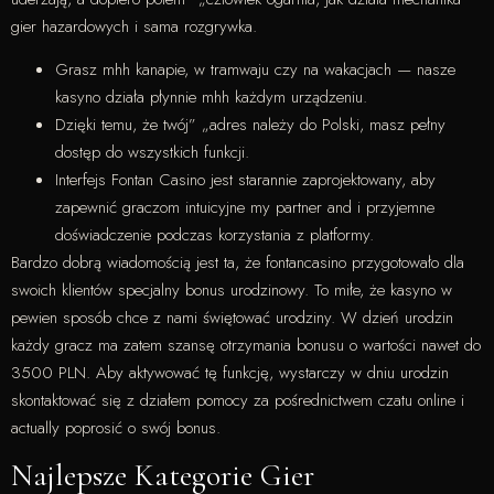
gier hazardowych i sama rozgrywka.
Grasz mhh kanapie, w tramwaju czy na wakacjach — nasze
kasyno działa płynnie mhh każdym urządzeniu.
Dzięki temu, że twój” „adres należy do Polski, masz pełny
dostęp do wszystkich funkcji.
Interfejs Fontan Casino jest starannie zaprojektowany, aby
zapewnić graczom intuicyjne my partner and i przyjemne
doświadczenie podczas korzystania z platformy.
Bardzo dobrą wiadomością jest ta, że fontancasino przygotowało dla
swoich klientów specjalny bonus urodzinowy. To miłe, że kasyno w
pewien sposób chce z nami świętować urodziny. W dzień urodzin
każdy gracz ma zatem szansę otrzymania bonusu o wartości nawet do
3500 PLN. Aby aktywować tę funkcję, wystarczy w dniu urodzin
skontaktować się z działem pomocy za pośrednictwem czatu online i
actually poprosić o swój bonus.
Najlepsze Kategorie Gier