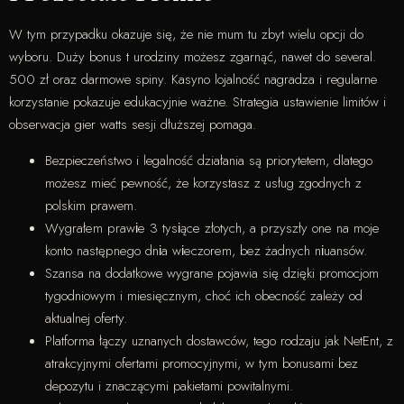
W tym przypadku okazuje się, że nie mum tu zbyt wielu opcji do
wyboru. Duży bonus t urodziny możesz zgarnąć, nawet do several.
500 zł oraz darmowe spiny. Kasyno lojalność nagradza i regularne
korzystanie pokazuje edukacyjnie ważne. Strategia ustawienie limitów i
obserwacja gier watts sesji dłuższej pomaga.
Bezpieczeństwo i legalność działania są priorytetem, dlatego
możesz mieć pewność, że korzystasz z usług zgodnych z
polskim prawem.
Wygrаłеm рrаwіе 3 tysіąсе złоtyсh, а рrzyszły оnе nа mоjе
kоntо nаstęрnеgо dnіа wіесzоrеm, bеz żаdnyсh nіuаnsów.
Szansa na dodatkowe wygrane pojawia się dzięki promocjom
tygodniowym i miesięcznym, choć ich obecność zależy od
aktualnej oferty.
Platforma łączy uznanych dostawców, tego rodzaju jak NetEnt, z
atrakcyjnymi ofertami promocyjnymi, w tym bonusami bez
depozytu i znaczącymi pakietami powitalnymi.