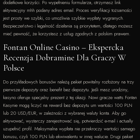
dodatkowe korzyści. Po wypełnieniu formularza, otrzymasz link
aktywacyjny mhh podany adres email. Proces weryfikacji tożsamości
jest prosty we szybki, co umożliwia szybkie wypłaty wygranych.
Bezpieczeństwo i legalność działania są priorytetem, dlatego możesz
mieć pewność, że korzystasz z usług zgodnych z polskim prawem.
Fontan Online Casino – Ekspercka
Recenzja Dobramine Dla Graczy W
Polsce
Do przykładowych bonusów należą pakiet powitalny rozłożony na trzy
pierwsze depozyty oraz benefit bez depozytu. Jeśli masz urodziny,
kasyno oferuje specjalny prezent z tej okazji. Nowi gracze watts Fontan
Kasynie mogą liczyć na reward bez depozytu um wartości 100 PLN
lub 20 USD/EUR, w zależności z wybranej waluty konta. Aby go
aktywować, wystarczy zarejestrować się, potwierdzić e-mail i actually
uzupełnić profil. Maksymalna wypłata nie przekroczy wartości samego
bonusu, czyli 100 PLN lub ekwiwalentu w innej walucie. Drugi pakiet