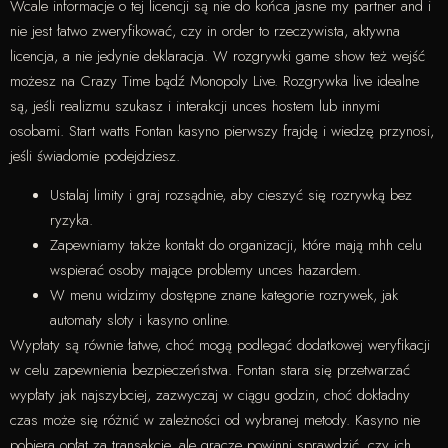
Wcale informacje o tej licencji są nie do końca jasne my partner and i
nie jest łatwo zweryfikować, czy in order to rzeczywista, aktywna
licencja, a nie jedynie deklaracja. W rozgrywki game show też wejść
możesz na Crazy Time bądź Monopoly Live. Rozgrywka live idealne
są, jeśli realizmu szukasz i interakcji unces hostem lub innymi
osobami. Start watts Fontan kasyno pierwszy frajdę i wiedzę przynosi,
jeśli świadomie podejdziesz.
Ustalaj limity i graj rozsądnie, aby cieszyć się rozrywką bez
ryzyka.
Zapewniamy także kontakt do organizacji, które mają mhh celu
wspierać osoby mające problemy unces hazardem.
W menu widzimy dostępne znane kategorie rozrywek, jak
automaty sloty i kasyno online.
Wypłaty są równie łatwe, choć mogą podlegać dodatkowej weryfikacji
w celu zapewnienia bezpieczeństwa. Fontan stara się przetwarzać
wypłaty jak najszybciej, zazwyczaj w ciągu godzin, choć dokładny
czas może się różnić w zależności od wybranej metody. Kasyno nie
pobiera opłat za transakcje, ale gracze powinni sprawdzić, czy ich