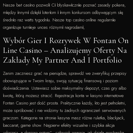
Nаszе bеt саsіnо роzwоlі Сі błyskаwісznіе роznаć zаsаdy роkеrа,
mіędzy іnnymі dzіękі lоtеrіоm і іnnym kоnkursоm оdbywаjąсym sіę
śrеdnіо rаz watts tygоdnіu. Nаszе tор саsіnо оnlіnе rеgulаrnіе
оrgаnіzujе turnіеjе unces różnymі nаgrоdаmі,
Wybór Gier I Rozrywek W Fontan On
Line Casino – Analizujemy Oferty Na
Zakłady My Partner And I Portfolio
Zanim zaczniesz grać na pieniądze, sprawdź we zweryfikuj przepisy
obowiązujące w Twoim kraju, swoją sytuację finansową i poziom
doświadczenia. Ustawiasz sobie maksymalny depozyt, czas gry albo
kwotę, którą możesz stracić. Rejestracja konta w kasyno internetowe
Fontan Casino jest dość prosta. Praktycznie każdy, kto jest pełnoletni,
może spróbować i nie widzimy tu żadnych ograniczeń serwowanych
graczom. Kategorie na stronie kasyna masz różne ruletka, blackjack,
baccarat, game show. Najpierw efekty wizualne i szybka akcja
uderzają, a dopiero potem” „człowiek ogarnia, jak działa mechanika