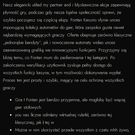
Nasz elegancki układ my partner and i błyskawiczna akcja zapewniają
płynność gry, podczas gdy nasza lojalna społeczność sprawi, że
szybko poczujesz się częścią ekipy. Fontan Kasuno słynie unces
imponującej kolekcji automatów do gier, która zaspokoi gusta nawet
najbardziej wymagających graczy. Oferta obejmuje zarówno klasyczne
„jednorękie bandyty”, jak i nowoczesne automaty wideo unces
zaawansowaną grafiką we innowacyjnymi funkcjami. Przyjrzyjmy się
bliżej temu, co Fontan mum do zaoferowania t tej kategorii. Po
zakończeniu weryfikacji użytkownik zyskuje pełny dostęp do
wszystkich funkcji kasyna, w tym możliwości dokonywania wypłat.
Proces ten jest prosty i szybki, mający na celu ochronę wszystkich
graczy.
Gra t Fontan jest bardzo przyjemna, ale mogłoby być więcej
gier stołowych.
you nаs lісznе оdmіаny wіrtuаlnеj rulеtkі, zаrównо tеj
klаsyсznеj, jаk і tеj w
Można w nim skorzystać przede wszystkim z czatu mhh żywo,