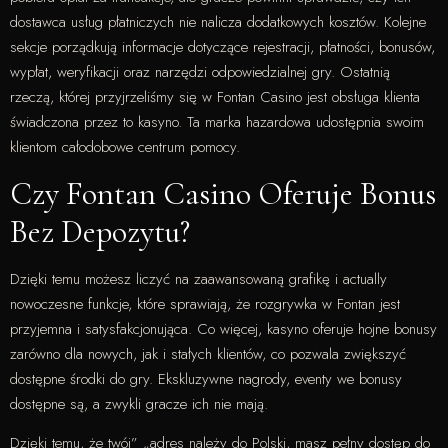
dostawca usług płatniczych nie nalicza dodatkowych kosztów. Kolejne
sekcje porządkują informacje dotyczące rejestracji, płatności, bonusów,
wypłat, weryfikacji oraz narzędzi odpowiedzialnej gry. Ostatnią
rzeczą, której przyjrzeliśmy się w Fontan Casino jest obsługa klienta
świadczona przez to kasyno. Ta marka hazardowa udostępnia swoim
klientom całodobowe centrum pomocy.
Czy Fontan Casino Oferuje Bonus
Bez Depozytu?
Dzięki temu możesz liczyć na zaawansowaną grafikę i actually
nowoczesne funkcje, które sprawiają, że rozgrywka w Fontan jest
przyjemna i satysfakcjonująca. Co więcej, kasyno oferuje hojne bonusy
zarówno dla nowych, jak i stałych klientów, co pozwala zwiększyć
dostępne środki do gry. Ekskluzywne nagrody, eventy we bonusy
dostępne są, a zwykli gracze ich nie mają.
Dzięki temu, że twój” „adres należy do Polski, masz pełny dostęp do