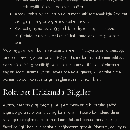
sunarak keyifli bir oyun deneyimi sağlar.
Ancak, bahis oyuncuları bu durumdan etkilenmemek için Rokubet
yeni giriş linki gibi bilgilere dikkat etmelidir.
Rokubet giriş adresi değişse bile endişelenmeyin – hesap
bilgileriniz, bakiyeniz ve benefit haklarınız tamamen güvende
kalır.
Mobil uygulamalar, bahis ve casino sitelerinin” „oyuncularına sunduğu
en önemli avantajlardan biridir. Müşteri hizmetleri hizmetlerinin kalitesi,
bahis sitelerinin güvenilirliği ve kalitesi hakkında fikir sahibi olmanızı
sağlar. Mobil uyumlu yapısı sayesinde Roku guess, kullanıcıların the
woman yerden kolayca erişim sağlamasını mümkün kılar.
Rokubet Hakkında Bilgiler
Ayrıca, hesabın giriş geçmişi ve işlem detayları gibi bilgiler şeffaf
biçimde görüntülenebilir. Bu ag kullanıcıların hesap kontrolünü daha
rahat gerçekleştirmesine olanak tanır. Rokubet bonuslarını almak için
öncelikle ilgili bonusun şartlarını sağlamanız gerekir. Platform, adil oyun