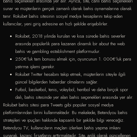
bahis seçenekleri arasında yer alır. Ayrıca, site, canlı bahis seçenekleri
sunar ve müşterilerin gerçek zamanlı olarak bahis oynamalarına olanak
tanır. Rokubet bahis sitesinin sosyal medya hesaplarını takip eden
kullanıcılar, yeni giriş adresine en hızlı şekilde erişebilirler.
Rokubet, 2018 yılında kurulan ve kısa sürede bahis severler
arasında popülerlik para kazanan dinamik bir about the web
bahis ve gambling establishment platformudur.
250€’luk tam bonusu almak için, oyuncunun 1. 000€’luk para
yatırma işlemi gerekir.
Rokubet Twitter hesabını takip etmek, müşterilerin siteyle ilgili
güncel bilgilerden haberdar olmalarını sağlar.
Futbol, basketbol, tenis, voleybol, hentbol ve daha birçok spor
dalı, bahis sitesinde yer alan bahis seçenekleri arasında yer alır.
Rokubet bahis sitesi para Tweets gibi popüler sosyal medya
platformlarından birini kullanmaktadır. Bu makalede, Betandyou bahis
stratejileri ve ipuçları hakkında kapsamlı bir şekilde bilgi vereceğiz.
Betandyou TV, kullanıcıların maçları izlerken bahis yapma imkanı
sunarak, kazanç fırsatlarını arttırmaktadır. Site, anlık olarak güncellenen