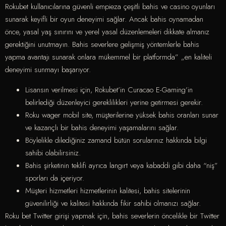
Rokubet kullanıcılarına güvenli empieza çeşitli bahis ve casino oyunları
sunarak keyifli bir oyun deneyimi sağlar. Ancak bahis oynamadan
önce, yasal yaş sınırını ve yerel yasal düzenlemeleri dikkate almanız
gerektiğini unutmayın. Bahis severlere gelişmiş yöntemlerle bahis
yapma avantajı sunarak onlara mükemmel bir platformda” „en kaliteli
deneyimi sunmayı başarıyor.
Lisansın verilmesi için, Rokubet’in Curacao E-Gaming’in
belirlediği düzenleyici gereklilikleri yerine getirmesi gerekir.
Roku wager mobil site, müşterilerine yüksek bahis oranları sunar
ve kazançlı bir bahis deneyimi yaşamalarını sağlar.
Böylelikle dilediğiniz zamand bütün sorularınız hakkında bilgi
sahibi olabilirsiniz.
Bahis şirketinin teklifi ayrıca langırt veya kabaddi gibi daha “niş”
sporları da içeriyor.
Müşteri hizmetleri hizmetlerinin kalitesi, bahis sitelerinin
güvenilirliği ve kalitesi hakkında fikir sahibi olmanızı sağlar.
Roku bet Twitter girişi yapmak için, bahis severlerin öncelikle bir Twitter