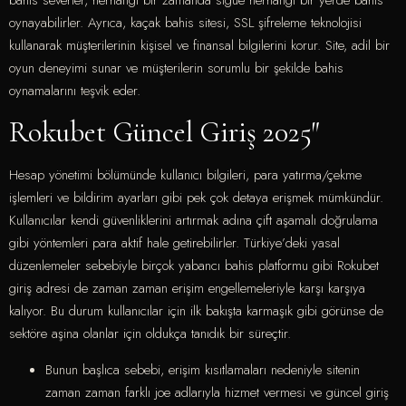
oynayabilirler. Ayrıca, kaçak bahis sitesi, SSL şifreleme teknolojisi
kullanarak müşterilerinin kişisel ve finansal bilgilerini korur. Site, adil bir
oyun deneyimi sunar ve müşterilerin sorumlu bir şekilde bahis
oynamalarını teşvik eder.
Rokubet Güncel Giriş 2025″
Hesap yönetimi bölümünde kullanıcı bilgileri, para yatırma/çekme
işlemleri ve bildirim ayarları gibi pek çok detaya erişmek mümkündür.
Kullanıcılar kendi güvenliklerini artırmak adına çift aşamalı doğrulama
gibi yöntemleri para aktif hale getirebilirler. Türkiye’deki yasal
düzenlemeler sebebiyle birçok yabancı bahis platformu gibi Rokubet
giriş adresi de zaman zaman erişim engellemeleriyle karşı karşıya
kalıyor. Bu durum kullanıcılar için ilk bakışta karmaşık gibi görünse de
sektöre aşina olanlar için oldukça tanıdık bir süreçtir.
Bunun başlıca sebebi, erişim kısıtlamaları nedeniyle sitenin
zaman zaman farklı joe adlarıyla hizmet vermesi ve güncel giriş