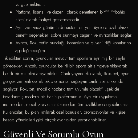
vurgulamaktadır.
Platform, lisanslı ve düzenli olarak denetlenen bir”” ““bahis
sitesi olarak faaliyet göstermektedir.
Aynı zamanda günümüzde sistem en yeni üyelere özel olarak
benefit seçenekleri sobre sunmayı başarır ve ayrıcalıklar sağlar.
Ayrıca, Rokubet’in sunduğu bonusları ve güvenilirliği konularına
ag değineceğim.
Tıkladıktan sonra, oyuncular mevcut tüm sporlara ayrılmış bir sayfa
görecekler. Ancak, oyuncular belirli bir spora ait simgeye tıklayarak
belirli bir disiplini arayabilirler. Canlı yayına ek olarak, Rokubet, oyunu
gerçek zamanlı olarak takip etmenizi sağlayan canlı istatistikler de
sağlıyor. Rokubet, mobil cihazlarla tam uyumlu olacak” „şekilde
tasarlanmış modern bir bahis platformudur. Ayrı bir uygulama
indirmeden, mobil tarayıcınız üzerinden tüm özelliklere erişebilirsiniz.
Kullanıcılar, bu plan katılarak özel bonuslar, promosyonlar ve kişisel
hesap yöneticileri gibi birçok avantajdan yararlanabilirler.
Güvenli Ve Sorumlu Oyun