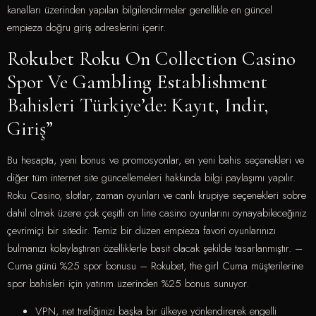
kanalları üzerinden yapılan bilgilendirmeler genellikle en güncel
empieza doğru giriş adreslerini içerir.
Rokubet Roku On Collection Casino
Spor Ve Gambling Establishment
Bahisleri Türkiye’de: Kayıt, Indir,
Giriş”
Bu hesapta, yeni bonus ve promosyonlar, en yeni bahis seçenekleri ve
diğer tüm internet site güncellemeleri hakkında bilgi paylaşımı yapılır.
Roku Casino, slotlar, zaman oyunları ve canlı krupiye seçenekleri sobre
dahil olmak üzere çok çeşitli on line casino oyunlarını oynayabileceğiniz
çevrimiçi bir sitedir. Temiz bir düzen empieza favori oyunlarınızı
bulmanızı kolaylaştıran özelliklerle basit olacak şekilde tasarlanmıştır. –
Cuma günü %25 spor bonusu – Rokubet, the girl Cuma müşterilerine
spor bahisleri için yatırım üzerinden %25 bonus sunuyor.
VPN, net trafiğinizi başka bir ülkeye yönlendirerek engelli