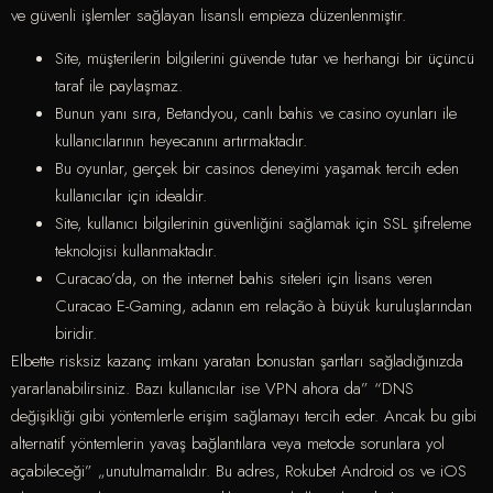
ve güvenli işlemler sağlayan lisanslı empieza düzenlenmiştir.
Site, müşterilerin bilgilerini güvende tutar ve herhangi bir üçüncü
taraf ile paylaşmaz.
Bunun yanı sıra, Betandyou, canlı bahis ve casino oyunları ile
kullanıcılarının heyecanını artırmaktadır.
Bu oyunlar, gerçek bir casinos deneyimi yaşamak tercih eden
kullanıcılar için idealdir.
Site, kullanıcı bilgilerinin güvenliğini sağlamak için SSL şifreleme
teknolojisi kullanmaktadır.
Curacao’da, on the internet bahis siteleri için lisans veren
Curacao E-Gaming, adanın em relação à büyük kuruluşlarından
biridir.
Elbette risksiz kazanç imkanı yaratan bonustan şartları sağladığınızda
yararlanabilirsiniz. Bazı kullanıcılar ise VPN ahora da” “DNS
değişikliği gibi yöntemlerle erişim sağlamayı tercih eder. Ancak bu gibi
alternatif yöntemlerin yavaş bağlantılara veya metode sorunlara yol
açabileceği” „unutulmamalıdır. Bu adres, Rokubet Android os ve iOS