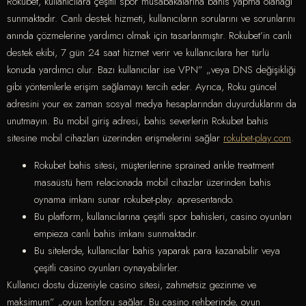
Rokubet, kullanıcılara çeşitli spor müsabakalarına bahis yapma olanağı
sunmaktadır. Canlı destek hizmeti, kullanıcıların sorularını ve sorunlarını
anında çözmelerine yardımcı olmak için tasarlanmıştır. Rokubet’in canlı
destek ekibi, 7 gün 24 saat hizmet verir ve kullanıcılara her türlü
konuda yardımcı olur. Bazı kullanıcılar ise VPN” „veya DNS değişikliği
gibi yöntemlerle erişim sağlamayı tercih eder. Ayrıca, Roku güncel
adresini your ex zaman sosyal medya hesaplarından duyurduklarını da
unutmayın. Bu mobil giriş adresi, bahis severlerin Rokubet bahis
sitesine mobil cihazları üzerinden erişmelerini sağlar
rokubet-play.com
.
Rokubet bahis sitesi, müşterilerine sprained ankle treatment
masaüstü hem relacionada mobil cihazlar üzerinden bahis
oynama imkanı sunar rokubet-play. apresentando.
Bu platform, kullanıcılarına çeşitli spor bahisleri, casino oyunları
empieza canlı bahis imkanı sunmaktadır.
Bu sitelerde, kullanıcılar bahis yaparak para kazanabilir veya
çeşitli casino oyunları oynayabilirler.
Kullanıcı dostu düzeniyle casino sitesi, zahmetsiz gezinme ve
maksimum” „oyun konforu sağlar. Bu casino rehberinde, oyun