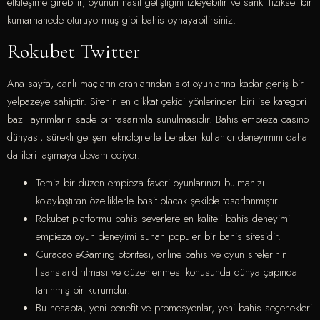
etkileşime girebilir, oyunun nasıl geliştiğini izleyebilir ve sanki fiziksel bir
kumarhanede oturuyormuş gibi bahis oynayabilirsiniz.
Rokubet Twitter
Ana sayfa, canlı maçların oranlarından slot oyunlarına kadar geniş bir
yelpazeye sahiptir. Sitenin en dikkat çekici yönlerinden biri ise kategori
bazlı ayrımların sade bir tasarımla sunulmasıdır. Bahis empieza casino
dünyası, sürekli gelişen teknolojilerle beraber kullanıcı deneyimini daha
da ileri taşımaya devam ediyor.
Temiz bir düzen empieza favori oyunlarınızı bulmanızı
kolaylaştıran özelliklerle basit olacak şekilde tasarlanmıştır.
Rokubet platformu bahis severlere en kaliteli bahis deneyimi
empieza oyun deneyimi sunan popüler bir bahis sitesidir.
Curacao eGaming otoritesi, online bahis ve oyun sitelerinin
lisanslandırılması ve düzenlenmesi konusunda dünya çapında
tanınmış bir kurumdur.
Bu hesapta, yeni benefit ve promosyonlar, yeni bahis seçenekleri