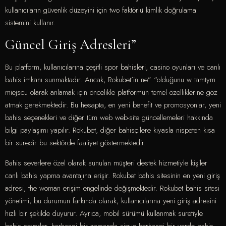
kullanıcıların güvenlik düzeyini için two faktörlü kimlik doğrulama
sistemini kullanır.
Güncel Giriş Adresleri”
Bu platform, kullanıcılarına çeşitli spor bahisleri, casino oyunları ve canlı
bahis imkanı sunmaktadır. Ancak, Rokubet’in ne” “olduğunu w tamtym
miejscu olarak anlamak için öncelikle platformun temel özelliklerine göz
atmak gerekmektedir. Bu hesapta, en yeni benefit ve promosyonlar, yeni
bahis seçenekleri ve diğer tüm web web-site güncellemeleri hakkında
bilgi paylaşımı yapılır. Rokubet, diğer bahisçilere kıyasla nispeten kısa
bir süredir bu sektörde faaliyet göstermektedir.
Bahis severlere özel olarak sunulan müşteri destek hizmetiyle kişiler
canlı bahis yapma avantajına erişir. Rokubet bahis sitesinin en yeni giriş
adresi, the woman erişim engelinde değişmektedir. Rokubet bahis sitesi
yönetimi, bu durumun farkında olarak, kullanıcılarına yeni giriş adresini
hızlı bir şekilde duyurur. Ayrıca, mobil sürümü kullanmak suretiyle
bahis severler, herhangi bir zamanda sigue herhangi bir yerde bahis