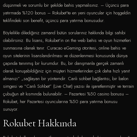
düşünmeli ve sorumlu bir şekilde bahis yapmalısınız. – Üçüncü para
yatırmada %120 bonus – Rokubet’te en yeni oyuncular için hoşgeldin
teklifindeki son benefit, üçüncü para yatırma bonusudur.
Böylelikle dilediğiniz zamand bütün sorularınız hakkında bilgi sahibi
olabilirsiniz. Bu lisans, Rokubet’in on the web bahis ve oyun hizmetleri
sunmasına olanak tanır. Curacao eGaming otoritesi, online bahis ve
oyun sitelerinin lisanslandırılması ve düzenlenmesi konusunda dünya
çapında tanınmış bir kurumdur. Bu, bir danışmanla gerçek zamanlı
olarak konuşabildiğiniz için müşteri hizmetlerinden çok daha hızlı yanıt
almanızı” „sağlayan bir yöntemdir. Canlı sohbet bağlantısı, bir balon
simgesi ve “Canlı Sohbet” (Live Chat) yazısı ile işaretlenmiştir ve terrain
çubuğun alt kısmında bulunabilir. – Pazartesi %50 casino bonusu –
Rokubet, her Pazartesi oyuncularına %50 para yatırma bonusu
sunuyor.
Rokubet Hakkında