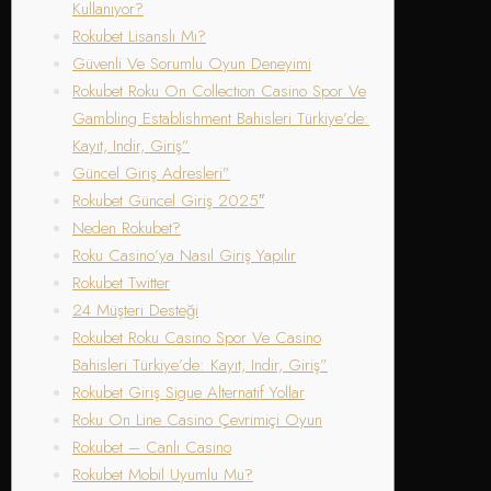
Kullanıyor?
Rokubet Lisanslı Mı?
Güvenli Ve Sorumlu Oyun Deneyimi
Rokubet Roku On Collection Casino Spor Ve
Gambling Establishment Bahisleri Türkiye’de:
Kayıt, Indir, Giriş”
Güncel Giriş Adresleri”
Rokubet Güncel Giriş 2025″
Neden Rokubet?
Roku Casino’ya Nasıl Giriş Yapılır
Rokubet Twitter
24 Müşteri Desteği
Rokubet Roku Casino Spor Ve Casino
Bahisleri Türkiye’de: Kayıt, Indir, Giriş”
Rokubet Giriş Sigue Alternatif Yollar
Roku On Line Casino Çevrimiçi Oyun
Rokubet – Canlı Casino
Rokubet Mobil Uyumlu Mu?