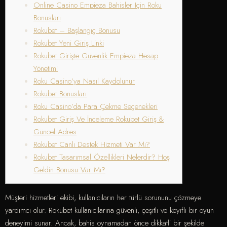
Online Casino Empieza Bahisler Için Roku
Bonusları
Rokubet – Başlangıç Bonusu
Rokubet Yeni Giriş Linki
Rokubet Girişte Güvenlik Empieza Hesap
Yönetimi
Roku Casino’ya Nasıl Kaydolunur
Rokubet Bonusları
Roku Casino’da Para Çekme Seçenekleri
Rokubet Giriş Ve İnceleme Rokubet Giriş &
Güncel Adres
Rokubet Canlı Destek Hizmeti Var Mı?
Rokubet Tasarımsal Özellikleri Nelerdir? Hoş
Geldin Bonusu Var Mı?
Müşteri hizmetleri ekibi, kullanıcıların her türlü sorununu çözmeye
yardımcı olur. Rokubet kullanıcılarına güvenli, çeşitli ve keyifli bir oyun
deneyimi sunar. Ancak, bahis oynamadan önce dikkatli bir şekilde