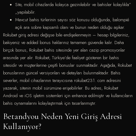
Site, mobil cihazlarda kolayca gezinilebilir ve bahisler kolaylıkla”
„yapılabilir.
Mevcut bahis türlerinin sayısı söz konusu olduğunda, balompié
açık ara sobre kapsamlı olanı ve bunun neden olduğu aşikar.
Rokubet giriş adresi değişse bile endişelenmeyin – hesap bilgileriniz,
bakiyeniz ve added bonus haklarınız tamamen güvende kalır. Daha
birçok bonus, Rokubet bahis sitesinde yer alan cazip promosyonlar
arasında yer alır. Rokubet, Türkiye’de faaliyet gösteren bir bahis
sitesidir ve müşterilerine çeşitli bonuslar sunmaktadır. Aşağıda, Rokubet
bonuslarının güncel versiyonları ve detayları bulunmaktadır. Bahis
severler, mobil cihazlarının tarayıcısına rokubet231. com adresini
yazarak, sitenin mobil sürümüne erişebilirler. Bu adres, Rokubet
Android ve iOS işletim sistemleri için enhance edilmiştir ve kullanıcıların
bahis oynamalarını kolaylaştırmak için tasarlanmıştır.
Betandyou Neden Yeni Giriş Adresi
Kullanıyor?