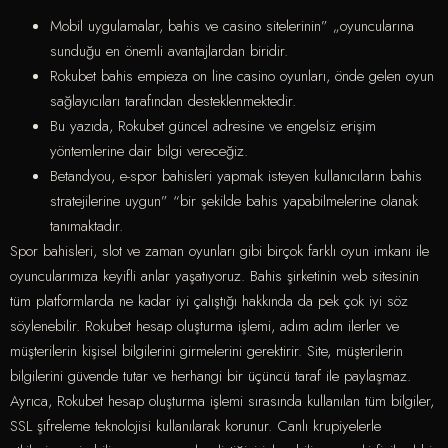
Mobil uygulamalar, bahis ve casino sitelerinin” „oyuncularına
sunduğu en önemli avantajlardan biridir.
Rokubet bahis empieza on line casino oyunları, önde gelen oyun
sağlayıcıları tarafından desteklenmektedir.
Bu yazıda, Rokubet güncel adresine ve engelsiz erişim
yöntemlerine dair bilgi vereceğiz.
Betandyou, e-spor bahisleri yapmak isteyen kullanıcıların bahis
stratejilerine uygun” “bir şekilde bahis yapabilmelerine olanak
tanımaktadır.
Spor bahisleri, slot ve zaman oyunları gibi birçok farklı oyun imkanı ile
oyuncularımıza keyifli anlar yaşatıyoruz. Bahis şirketinin web sitesinin
tüm platformlarda ne kadar iyi çalıştığı hakkında da pek çok iyi söz
söylenebilir. Rokubet hesap oluşturma işlemi, adım adım ilerler ve
müşterilerin kişisel bilgilerini girmelerini gerektirir. Site, müşterilerin
bilgilerini güvende tutar ve herhangi bir üçüncü taraf ile paylaşmaz.
Ayrıca, Rokubet hesap oluşturma işlemi sırasında kullanılan tüm bilgiler,
SSL şifreleme teknolojisi kullanılarak korunur. Canlı krupiyelerle