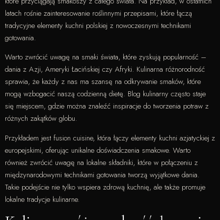
które przyciągają smakoszy z całego świata. Na przykład, w ostatnich
latach rośnie zainteresowanie roślinnymi przepisami, które łączą
tradycyjne elementy kuchni polskiej z nowoczesnymi technikami
gotowania.
Warto zwrócić uwagę na smaki świata, które zyskują popularność –
dania z Azji, Ameryki Łacińskiej czy Afryki. Kulinarna różnorodność
sprawia, że każdy z nas ma szansę na odkrywanie smaków, które
mogą wzbogacić naszą codzienną dietę. Blog kulinarny często staje
się miejscem, gdzie można znaleźć inspiracje do tworzenia potraw z
różnych zakątków globu.
Przykładem jest fusion cuisine, która łączy elementy kuchni azjatyckiej z
europejskimi, oferując unikalne doświadczenia smakowe. Warto
również zwrócić uwagę na lokalne składniki, które w połączeniu z
międzynarodowymi technikami gotowania tworzą wyjątkowe dania.
Takie podejście nie tylko wspiera zdrową kuchnię, ale także promuje
lokalne tradycje kulinarne.