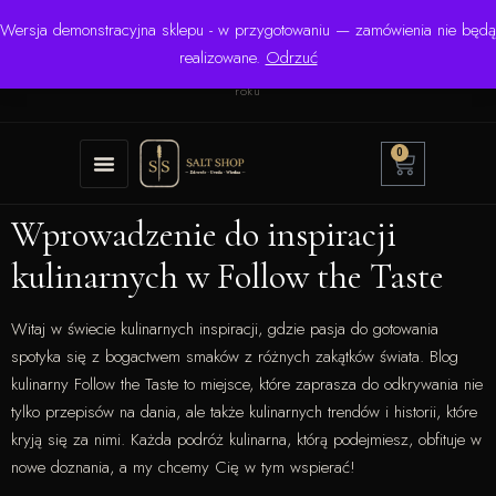
Wersja demonstracyjna sklepu - w przygotowaniu — zamówienia nie będą
☎ +48 506 504 900
✉
krzysztof.lipinski@salinarium.com
realizowane.
Odrzuć
Pon.–Pt. 8:00–16:00 | Bezpośredni importer od 1999
roku
0
Wprowadzenie do inspiracji
kulinarnych w Follow the Taste
Witaj w świecie kulinarnych inspiracji, gdzie pasja do gotowania
spotyka się z bogactwem smaków z różnych zakątków świata. Blog
kulinarny Follow the Taste to miejsce, które zaprasza do odkrywania nie
tylko przepisów na dania, ale także kulinarnych trendów i historii, które
kryją się za nimi. Każda podróż kulinarna, którą podejmiesz, obfituje w
nowe doznania, a my chcemy Cię w tym wspierać!