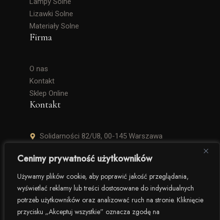
Lampy Solne
Lizawki Solne
Materiały Solne
Firma
O nas
Kontakt
Sklep Online
Kontakt
Solidarności 82/U8, 00-145 Warszawa
+48 506 504 900
Cenimy prywatność użytkowników
krzysztof.lipinski@salinarium.com
Używamy plików cookie, aby poprawić jakość przeglądania,
wyświetlać reklamy lub treści dostosowane do indywidualnych
Pon. – Pt. 8:00 – 16:00
potrzeb użytkowników oraz analizować ruch na stronie. Kliknięcie
przycisku „Akceptuj wszystkie” oznacza zgodę na