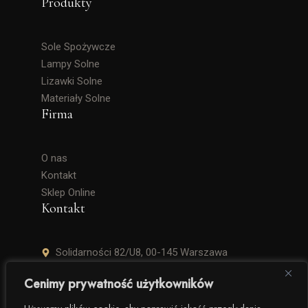
Produkty
Sole Spożywcze
Lampy Solne
Lizawki Solne
Materiały Solne
Firma
O nas
Kontakt
Sklep Online
Kontakt
Solidarności 82/U8, 00-145 Warszawa
+48 506 504 900
Cenimy prywatność użytkowników
krzysztof.lipinski@salinarium.com