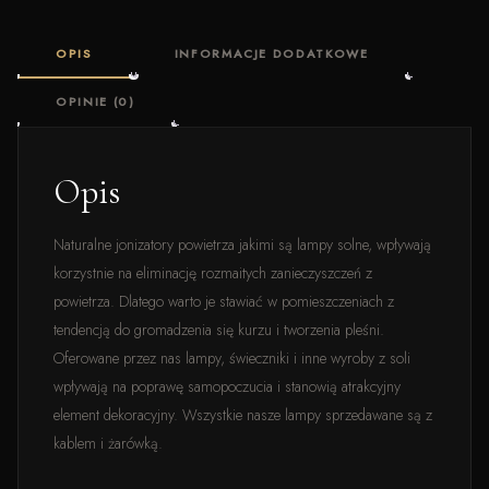
OPIS
INFORMACJE DODATKOWE
OPINIE (0)
Opis
Naturalne jonizatory powietrza jakimi są lampy solne, wpływają
korzystnie na eliminację rozmaitych zanieczyszczeń z
powietrza. Dlatego warto je stawiać w pomieszczeniach z
tendencją do gromadzenia się kurzu i tworzenia pleśni.
Oferowane przez nas lampy, świeczniki i inne wyroby z soli
wpływają na poprawę samopoczucia i stanowią atrakcyjny
element dekoracyjny. Wszystkie nasze lampy sprzedawane są z
kablem i żarówką.