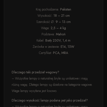
Kraj pochodzenia:
Pakistan
Wysokość:
18 – 21 cm
Szerokość Ø:
9 – 13 cm
Waga:
2,5 – 4 kg
Podstawa:
Mahoń
Kabel:
Biały 230V, 1,4 m
Żarówka w zestawie:
E14, 15W
Certyfikat:
PCA, MRA
Dlaczego taki przedział wagowy?
– Wszystkie lampy o naturalnej bryle są unikatowe i mają
różną wagę. Dlatego lampy są dzielone na kategorie wagowe.
Waga lampy wysyłana jest losowo.
Dlaczego wysokość lampy podana jest jako przedział?
– Wszystkie lampy o naturalnej bryle są unikatowe i mają