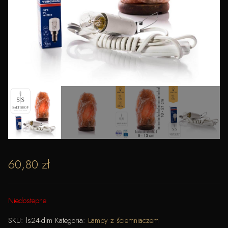
60,80
zł
Niedostepne
SKU:
ls24-dim
Kategoria:
Lampy z ściemniaczem