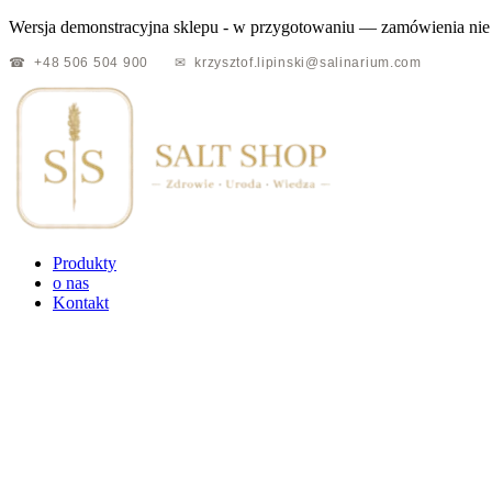
Wersja demonstracyjna sklepu - w przygotowaniu — zamówienia nie
Przejdź
☎ +48 506 504 900
✉ krzysztof.lipinski@salinarium.com
do
treści
Produkty
o nas
Kontakt