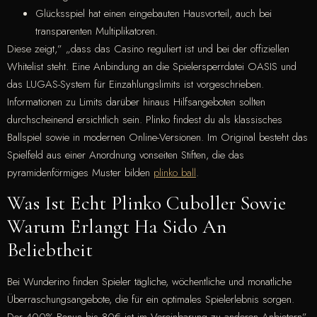
Glücksspiel hat einen eingebauten Hausvorteil, auch bei
transparenten Multiplikatoren.
Diese zeigt,” „dass das Casino reguliert ist und bei der offiziellen
Whitelist steht. Eine Anbindung an die Spielersperrdatei OASIS und
das LUGAS-System für Einzahlungslimits ist vorgeschrieben.
Informationen zu Limits darüber hinaus Hilfsangeboten sollten
durchscheinend ersichtlich sein. Plinko findest du als klassisches
Ballspiel sowie in modernen Online-Versionen. Im Original besteht das
Spielfeld aus einer Anordnung vonseiten Stiften, die das
pyramidenförmiges Muster bilden
plinko ball
.
Was Ist Echt Plinko Cuboller Sowie
Warum Erlangt Ha Sido An
Beliebtheit
Bei Wunderino finden Spieler tägliche, wöchentliche und monatliche
Überraschungsangebote, die für ein optimales Spielerlebnis sorgen.
Der 400% Bonus bis 80€ ist im Vereinbarung zu anderen Anbietern”