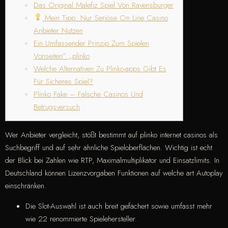
Das Original Malefiz Spiel Von Ravensburger
Mein Tipp: Nur Seriöse On Line Casino
Anbieter Nutzen
Ein Umfassender Prinzip Zum Spielen
Vonseiten” „plinko
Welche Alternativen Zu Plinko-apps Gibt Es
Für Sicheres Spiel?
Plinko Fake – Falsche Casinos Und
Betrugsversuch
Wer Anbieter vergleicht, stößt bestimmt auf plinko internet casinos als
Suchbegriff und auf sehr ähnliche Spieloberflächen. Wichtig ist echt
der Blick bei Zahlen wie RTP, Maximalmultiplikator und Einsatzlimits. In
Deutschland können Lizenzvorgaben Funktionen auf welche art Autoplay
einschränken.
Die Slot-Auswahl ist auch breit gefächert sowie umfasst mehr
wie 22 renommierte Spielehersteller.