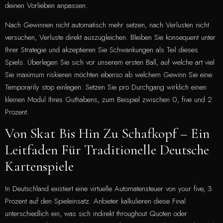
deinen Vorlieben anpassen.
Nach Gewinnen nicht automatisch mehr setzen, nach Verlusten nicht
versuchen, Verluste direkt auszugleichen. Bleiben Sie konsequent unter
Ihrer Strategie und akzeptieren Sie Schwankungen als Teil dieses
Spiels. Überlegen Sie sich vor unserem ersten Ball, auf welche art viel
Sie maximum riskieren möchten ebenso ab welchem Gewinn Sie eine
Temporarily stop einlegen. Setzen Sie pro Durchgang wirklich einen
kleinen Modul Ihres Guthabens, zum Beispiel zwischen 0, five und 2
Prozent.
Von Skat Bis Hin Zu Schafkopf – Ein
Leitfaden Für Traditionelle Deutsche
Kartenspiele
In Deutschland existiert eine virtuelle Automatensteuer von your five, 3
Prozent auf den Spieleinsatz. Anbieter kalkulieren diese Final
unterschiedlich ein, was sich indirekt throughout Quoten oder