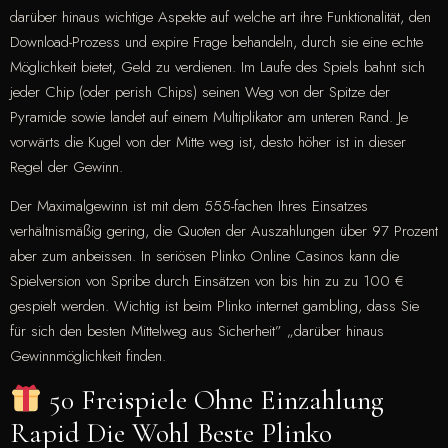
darüber hinaus wichtige Aspekte auf welche art ihre Funktionalität, den
Download-Prozess und expire Frage behandeln, durch sie eine echte
Möglichkeit bietet, Geld zu verdienen. Im Laufe des Spiels bahnt sich
jeder Chip (oder perish Chips) seinen Weg von der Spitze der
Pyramide sowie landet auf einem Multiplikator am unteren Rand. Je
vorwärts die Kugel von der Mitte weg ist, desto höher ist in dieser
Regel der Gewinn.
Der Maximalgewinn ist mit dem 555-fachen Ihres Einsatzes
verhältnismäßig gering, die Quoten der Auszahlungen über 97 Prozent
aber zum anbeissen. In seriösen Plinko Online Casinos kann die
Spielversion von Spribe durch Einsätzen von bis hin zu zu 100 €
gespielt werden. Wichtig ist beim Plinko internet gambling, dass Sie
für sich den besten Mittelweg aus Sicherheit” „darüber hinaus
Gewinnmöglichkeit finden.
50 Freispiele Ohne Einzahlung
Rapid Die Wohl Beste Plinko