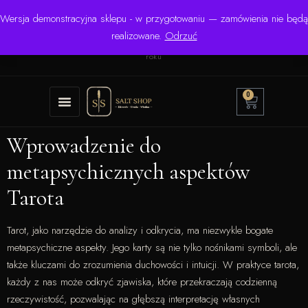
Wersja demonstracyjna sklepu - w przygotowaniu — zamówienia nie będą
☎ +48 506 504 900
✉
krzysztof.lipinski@salinarium.com
realizowane.
Odrzuć
Pon.–Pt. 8:00–16:00 | Bezpośredni importer od 1999
roku
0
Wprowadzenie do
metapsychicznych aspektów
Tarota
Tarot, jako narzędzie do analizy i odkrycia, ma niezwykle bogate
metapsychiczne aspekty. Jego karty są nie tylko nośnikami symboli, ale
także kluczami do zrozumienia duchowości i intuicji. W praktyce tarota,
każdy z nas może odkryć zjawiska, które przekraczają codzienną
rzeczywistość, pozwalając na głębszą interpretację własnych