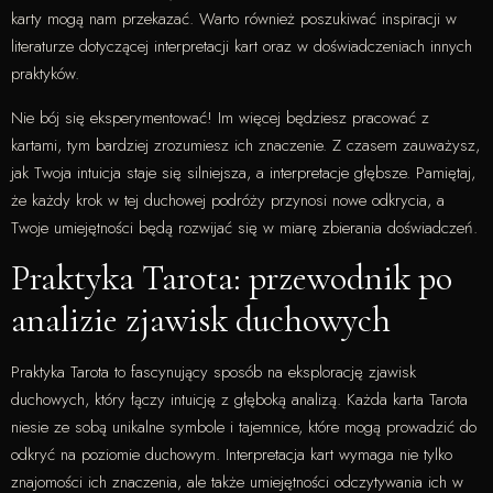
karty mogą nam przekazać. Warto również poszukiwać inspiracji w
literaturze dotyczącej interpretacji kart oraz w doświadczeniach innych
praktyków.
Nie bój się eksperymentować! Im więcej będziesz pracować z
kartami, tym bardziej zrozumiesz ich znaczenie. Z czasem zauważysz,
jak Twoja intuicja staje się silniejsza, a interpretacje głębsze. Pamiętaj,
że każdy krok w tej duchowej podróży przynosi nowe odkrycia, a
Twoje umiejętności będą rozwijać się w miarę zbierania doświadczeń.
Praktyka Tarota: przewodnik po
analizie zjawisk duchowych
Praktyka Tarota to fascynujący sposób na eksplorację zjawisk
duchowych, który łączy intuicję z głęboką analizą. Każda karta Tarota
niesie ze sobą unikalne symbole i tajemnice, które mogą prowadzić do
odkryć na poziomie duchowym. Interpretacja kart wymaga nie tylko
znajomości ich znaczenia, ale także umiejętności odczytywania ich w