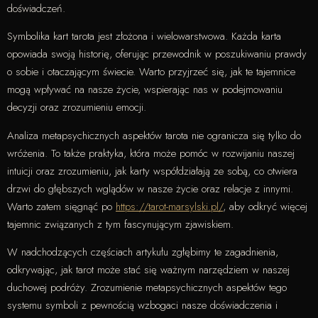
doświadczeń.
Symbolika kart tarota jest złożona i wielowarstwowa. Każda karta
opowiada swoją historię, oferując przewodnik w poszukiwaniu prawdy
o sobie i otaczającym świecie. Warto przyjrzeć się, jak te tajemnice
mogą wpływać na nasze życie, wspierając nas w podejmowaniu
decyzji oraz zrozumieniu emocji.
Analiza metapsychicznych aspektów tarota nie ogranicza się tylko do
wróżenia. To także praktyka, która może pomóc w rozwijaniu naszej
intuicji oraz zrozumieniu, jak karty współdziałają ze sobą, co otwiera
drzwi do głębszych wglądów w nasze życie oraz relacje z innymi.
Warto zatem sięgnąć po
https://tarot-marsylski.pl/
, aby odkryć więcej
tajemnic związanych z tym fascynującym zjawiskiem.
W nadchodzących częściach artykułu zgłębimy te zagadnienia,
odkrywając, jak tarot może stać się ważnym narzędziem w naszej
duchowej podróży. Zrozumienie metapsychicznych aspektów tego
systemu symboli z pewnością wzbogaci nasze doświadczenia i