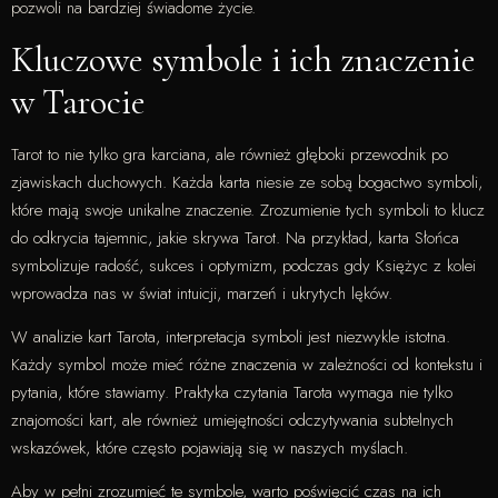
pozwoli na bardziej świadome życie.
Kluczowe symbole i ich znaczenie
w Tarocie
Tarot to nie tylko gra karciana, ale również głęboki przewodnik po
zjawiskach duchowych. Każda karta niesie ze sobą bogactwo symboli,
które mają swoje unikalne znaczenie. Zrozumienie tych symboli to klucz
do odkrycia tajemnic, jakie skrywa Tarot. Na przykład, karta Słońca
symbolizuje radość, sukces i optymizm, podczas gdy Księżyc z kolei
wprowadza nas w świat intuicji, marzeń i ukrytych lęków.
W analizie kart Tarota, interpretacja symboli jest niezwykle istotna.
Każdy symbol może mieć różne znaczenia w zależności od kontekstu i
pytania, które stawiamy. Praktyka czytania Tarota wymaga nie tylko
znajomości kart, ale również umiejętności odczytywania subtelnych
wskazówek, które często pojawiają się w naszych myślach.
Aby w pełni zrozumieć te symbole, warto poświęcić czas na ich