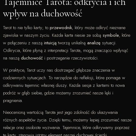
Tajemnice Tarota: odkrycia i ich
wpływ na duchowość
Tarot to nie tylko karty; to
przewodnik
, który może odkryć nieznane
zjawiska w naszym życiu. Każda karta niesie ze sobą
symbole
, które
w połączeniu z naszą
intuicją
tworzą unikalną
analizę
sytuacji.
Odkrycia, które płyną z interpretacji Tarota, mogą znacząco wpłynąć
na naszą
duchowość
i postrzeganie rzeczywistości.
W praktyce, Tarot uczy nas dostrzegać głębsze znaczenia w
codziennych sytuacjach. To narzędzie do refleksji, które pomaga w
odkrywaniu tajemnic własnej duszy. Każda sesja z kartami to nowa
podróż w głąb siebie, gdzie możemy zrozumieć nasze lęki i
pragnienia.
Nieocenioną wartością Tarota jest jego zdolność do ukazywania
różnych aspektów życia. Dzięki temu, możemy lepiej zrozumieć nasze
relacje oraz osobiste wyzwania. Tajemnice, które odkrywamy poprzez
te karty, stanowią istotny element naszej duchowej ścieżki.