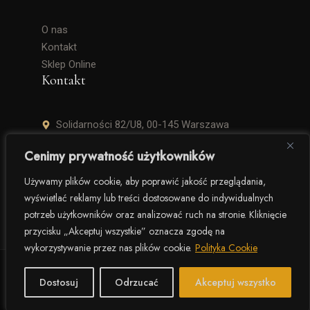
O nas
Kontakt
Sklep Online
Kontakt
Solidarności 82/U8, 00-145 Warszawa
+48 506 504 900
Cenimy prywatność użytkowników
krzysztof.lipinski@salinarium.com
Używamy plików cookie, aby poprawić jakość przeglądania,
wyświetlać reklamy lub treści dostosowane do indywidualnych
Pon. – Pt. 8:00 – 16:00
potrzeb użytkowników oraz analizować ruch na stronie. Kliknięcie
przycisku „Akceptuj wszystkie” oznacza zgodę na
wykorzystywanie przez nas plików cookie.
Polityka Cookie
© 2025 Salinarium – The Salt Company. Wszelkie prawa
zastrzeżone.
Dostosuj
Odrzucać
Akceptuj wszystko
Polityka prywatności
Regulamin