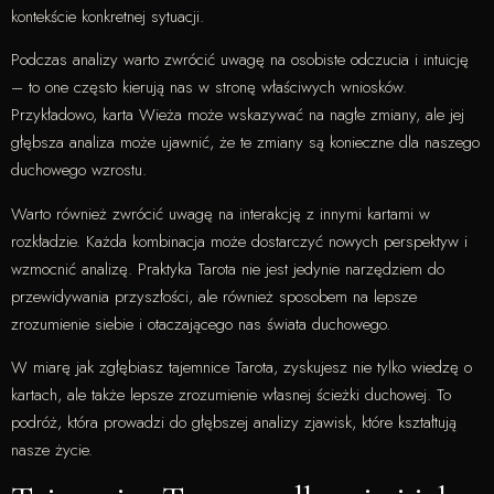
kontekście konkretnej sytuacji.
Podczas analizy warto zwrócić uwagę na osobiste odczucia i intuicję
– to one często kierują nas w stronę właściwych wniosków.
Przykładowo, karta Wieża może wskazywać na nagłe zmiany, ale jej
głębsza analiza może ujawnić, że te zmiany są konieczne dla naszego
duchowego wzrostu.
Warto również zwrócić uwagę na interakcję z innymi kartami w
rozkładzie. Każda kombinacja może dostarczyć nowych perspektyw i
wzmocnić analizę. Praktyka Tarota nie jest jedynie narzędziem do
przewidywania przyszłości, ale również sposobem na lepsze
zrozumienie siebie i otaczającego nas świata duchowego.
W miarę jak zgłębiasz tajemnice Tarota, zyskujesz nie tylko wiedzę o
kartach, ale także lepsze zrozumienie własnej ścieżki duchowej. To
podróż, która prowadzi do głębszej analizy zjawisk, które kształtują
nasze życie.