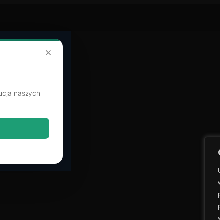
✕
ucja naszych
.