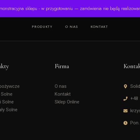
monstracyjna sklepu - w przygotowaniu — zamówienia nie będą realizowa
PRODUKTY
O NAS
KONTAKT
ukty
Firma
Konta
Spożywcze
O nas
Soli
 Solne
Kontakt
+48 
i Solne
Sklep Online
ały Solne
krzy
Pon.