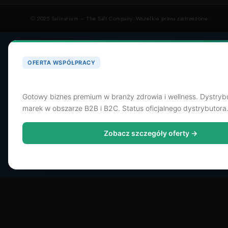
© 2025 Salinarium – The Salt Company. Wszelkie prawa zastrzeżone.
OFERTA WSPÓŁPRACY
Poszukujemy dystrybutora dla SaltShop.pl
Gotowy biznes premium w branży zdrowia i wellness. Dystryb
marek w obszarze B2B i B2C. Status oficjalnego dystrybutora
Zobacz szczegóły oferty →