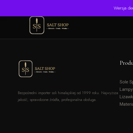
☎ +48 506 504 900
✉ krzysztof.lipinski@salinarium.com
Wersja de
Prod
Sole 
Lampy
Bezpośredni importer soli himalajskiej od 1999 roku. Najwyższa
Lizawk
jakość, sprawdzone źródła, profesjonalna obsługa.
Materi