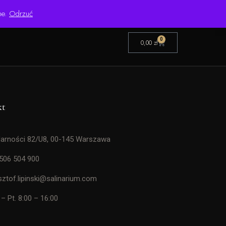
Pon.–Pt. 8:00–16:00 | Bezpośredni importer od 1999 roku
ne.
Odrzuć
0
0,00
zł
kt
darności 82/U8, 00-145 Warszawa
506 504 900
sztof.lipinski@salinarium.com
 – Pt. 8:00 – 16:00