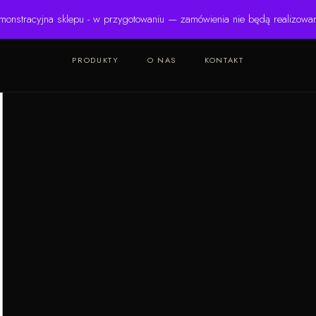
monstracyjna sklepu - w przygotowaniu — zamówienia nie będą realizowa
PRODUKTY
O NAS
KONTAKT