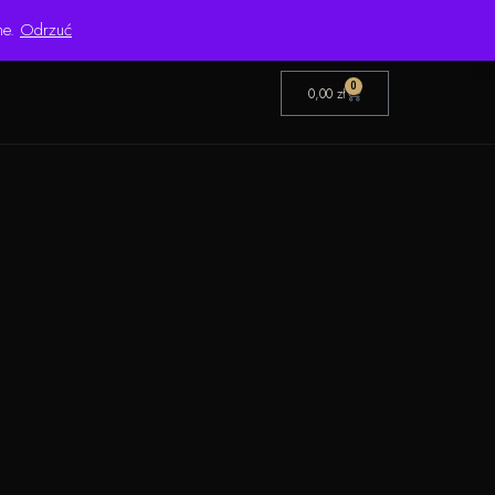
Pon.–Pt. 8:00–16:00 | Bezpośredni importer od 1999 roku
ne.
Odrzuć
0
0,00
zł