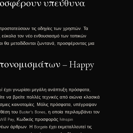
προσφέρουν υπεύθυνα
προστατεύσουν τις οδηγίες των χρηστών. Τα
ς εύκολα τον νέο ενθουσιασμό των τοπικών
αι θα μεταδίδονται ζωντανά, προσφέροντας μια
πτονομισμάτων – Happy
el έχει γνωρίσει μεγάλη ανάπτυξη πρόσφατα,
ίτε να βρείτε πολλές τεχνικές από αιώνια κλασικά
σμιες καινοτομίες. Μόλις πρόσφατα, υπέγραψαν
έση του Buster's Bones, η οποία περιλαμβάνει τον
Will Pay, Κωδικός προσφοράς hitnspin
ων άρθρων. Η Borgata έχει εκμεταλλευτεί τις