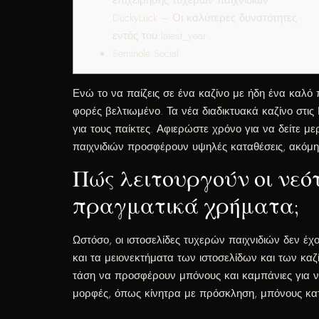
επιχείρησης τυχερών παιχνιδιών
DuckyLuck – Οι καλύτερες δυνατότητες
εντός του latest_year
Seminole Social
Ενώ το να παίζεις σε ένα καζίνο με ήδη ένα καλό π
φορές βελτιωμένο. Τα νέα διαδικτυακά καζίνο στις 
για τους παίκτες. Αφιερώστε χρόνο για να δείτε μ
παιχνιδιών προσφέρουν υψηλές καταθέσεις, ακόμη
Πώς λειτουργούν οι νεότ
πραγματικά χρήματα;
Ωστόσο, οι ιστοσελίδες τυχερών παιχνιδιών δεν έ
και τα μειονεκτήματα των ιστοσελίδων και των καζ
τάση να προσφέρουν μπόνους και καμπάνιες για ν
μορφές, όπως κίνητρα με πρόσκληση, μπόνους κατ