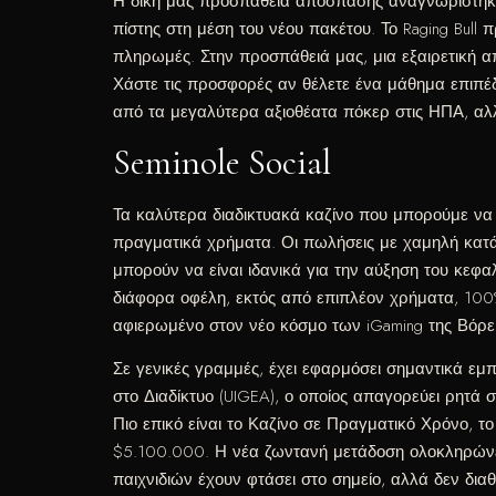
Η δική μας προσπάθεια απόσπασης αναγνωρίστηκε, 
πίστης στη μέση του νέου πακέτου. Το Raging Bull πρ
πληρωμές. Στην προσπάθειά μας, μια εξαιρετική απ
Χάστε τις προσφορές αν θέλετε ένα μάθημα επιπέδου
από τα μεγαλύτερα αξιοθέατα πόκερ στις ΗΠΑ, αλλά
Seminole Social
Τα καλύτερα διαδικτυακά καζίνο που μπορούμε να 
πραγματικά χρήματα. Οι πωλήσεις με χαμηλή κατά
μπορούν να είναι ιδανικά για την αύξηση του κεφα
διάφορα οφέλη, εκτός από επιπλέον χρήματα, 100%
αφιερωμένο στον νέο κόσμο των iGaming της Βόρει
Σε γενικές γραμμές, έχει εφαρμόσει σημαντικά εμπ
στο Διαδίκτυο (UIGEA), ο οποίος απαγορεύει ρητά 
Πιο επικό είναι το Καζίνο σε Πραγματικό Χρόνο, 
$5.100.000. Η νέα ζωντανή μετάδοση ολοκληρώνετα
παιχνιδιών έχουν φτάσει στο σημείο, αλλά δεν δια