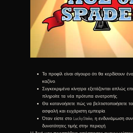
Τα προφίλ είναι σίγουρο ότι θα κερδίσουν έ
καζίνο.
Συγκεκριμένα κίνητρα εξετάζονται απλώς επ
πληροίτε τα νέα πρότυπα ανατροπής.
Θα κατανοήσετε πώς να βελτιστοποιήσετε τα 
ασφαλή και ευχάριστη εμπειρία.
Όταν είστε στο LuckyStake, η ενδυνάμωση συν
δυνατότητες τιμής στην περιοχή.