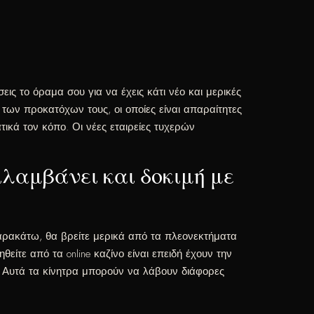
εις το όραμα σου για να έχεις κάτι νέο και μερικές
ς των προκατόχων τους, οι οποίες είναι απαραίτητες
ατικά τον κόπο.
Οι νέες εταιρείες τυχερών
ιλαμβάνει και δοκιμή με
αρακάτω, θα βρείτε μερικά από τα πλεονεκτήματα
ίτε από τα online καζίνο είναι επειδή έχουν την
. Αυτά τα κίνητρα μπορούν να λάβουν διάφορες