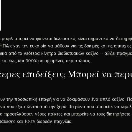
ροφίλ μπορεί να φαίνεται δελεαστικό, είναι σημαντικό να διατηρήσ
ΗΠΑ είχαν την ευκαιρία να μάθουν για τις δοκιμές και τις επιτυχίε
ερικά από τα νεότερα κίνητρα διαδικτυακών καζίνο – αξίζει πραγμ
 και έως και 500% σε ορισμένες περιπτώσεις.
ερες επιδείξεις; Μπορεί να περ
χουν την προσωπική επαφή για να δοκιμάσουν ένα απλό καζίνο. Π
ίνο που εξαρτώνται από την ξηρά. Το μόνο που μπορείτε να ωφεληθε
α προσελκύσουν νέους παίκτες και μπορείτε να τους διατηρήσετε
άθεσης και 100% δωρεάν παιχνίδια.