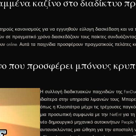
αμμένα καζίνο στο διαδίκτυο 
τηρούς κανονισμούς για να εγγυηθούν εύλογη διασκέδαση και να 
ιών σε πραγματικό χρόνο διασκεδάζουν τους παίκτες συνδυάζοντα
υν online. Αυτά τα παιχνίδια προσφέρουν πραγματικούς πελάτες κ
ίνο που προσφέρει μπόνους κρυ
Η συλλογή διαδικτυακών παιχνιδιών της FanDu
ιδιαίτερα στην υπηρεσία λιμανιών τους. Μπορε
όπως η Κλεοπάτρα μέχρι τις τρέχουσες παγκό
μια προσωπική συμφωνία με την NetEnt για τη θ
νέο δημιουργικό μηχανικό αυτοκινήτων People 
αντανακλώντας μια ώθηση για την αποστολή νέ