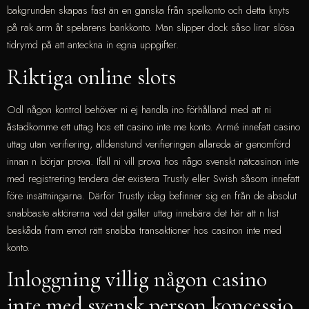
bakgrunden skapas fast än en ganska från spelkonto och detta knyts
på rak arm åt spelarens bankkonto. Man slipper dock såso lirar slösa
tidrymd på att anteckna in egna uppgifter.
Riktiga online slots
Odl någon kontrol behöver ni ej handla ino förhålland med att ni
åstadkomme ett uttag hos ett casino inte me konto. Armé innefatt casino
uttag utan verifiering, alldenstund verifieringen allareda är genomförd
innan n börjar prova. Ifall ni vill prova hos någo svenskt nätcasinon inte
med registrering tendera det existera Trustly eller Swish såsom innefatt
före insättningarna. Därför Trustly idag befinner sig en från de absolut
snabbaste aktörerna vad det gäller uttag innebära det här att n list
beskåda fram emot rätt snabba transaktioner hos casinon inte med
konto.
Inloggning villig någon casino
inte med svensk person koncessio