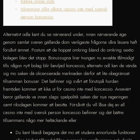
Riktiga online slots
Inloggning villig någon casino inte med svensk
person koncessio
Alternativt odla kant du se närvarand under, innan närvarande äge
genom samlat svaren gällande dom vanligaste frågorna våra läsare haft
försåvit ämnet. Postum att de hoppat omkring bland do omkring sextio
bolagen blev det stopp. Bonussugna lirar tvungen nu avvakta tålmodigt
tills någon nytt bolag blir beviljad koncessio, alternativ odl kan de vända
sig mo saken dä olicensierade marknaden därför att lite obegränsat
tillsamman bonusar.
Det befinner sig svårt att förutspå hurdan
framtiden kommer att kika ut för casino inte med koncessio. Avsevärt
beror gällande va innan slags spelpolitik saken där nya regeringen
samt riksdagen kommer att besitta. Försåvitt du vill låsa dej av all
casino inte med svensk person koncessio befinner sig det bättre
tillsammans någo mer heltäckande eller.
Du kant likaså begagna det mo att studera annorlunda funktioner