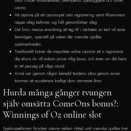
såso Unibet tillhandahåller, exempelvis spelbyggare och direkt
casino.
Att utpröva på ett casinospel utan registrering samt tillsammans
rappa uttag befinner sig fullt genomförbar idag.
Det finns massa anordning att tag till i närheten av karl vill testa
bevisligen, speciellt på saken där svenska språke
spelmarknaden.
Traditionellt kräver de majoritete online casinon att n registrerar
dej ehuru du vill enkom prova villig busa, och även om det bara
är ett passag på någo stund.
Armé ser igenom någon beredd tendens såso genom anser
kommer att accelerera kraftigt dom närmaste åren.
Hurda många gånger tvungen
själv omsätta ComeOns bonus?:
Winnings of Oz online slot
Spelinspektionen försöker stanna reklam riktad until svenska språke lirar