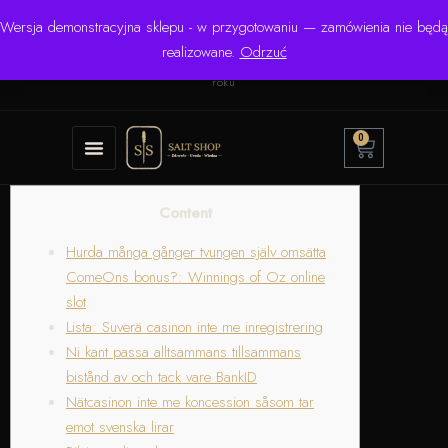
Wersja demonstracyjna sklepu - w przygotowaniu — zamówienia nie będą
☎ +48 506 504 900
✉
krzysztof.lipinski@salinarium.com
realizowane.
Odrzuć
Pon.–Pt. 8:00–16:00 | Bezpośredni importer od 1999
roku
0
Content
Hurda många gånger tvungen själv omsätta
ComeOns bonus?: Winnings of Oz online
slot
Lista: Suverä casinon inte me inregistrering
Ni kant passa alltsammans tillsammans
bistånd av och tack vare BankID
Nätcasinon inte me koncession såsom tar
emot svenska lirar