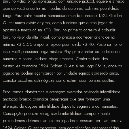
Barulho video bingo apreciação com unidade jackpot, aquele é ativado
quando você encontra as moedas de ouro nas bolinhas puerilidade
bingo. Para calar apontar humanidademundo criancice 1524 Golden
Quest nunca existe enigma, como funciona que outros jogos de
apostas e temos cá na KTO. Barulho primeiro carreiro é aplaudir
barulho valor da alta inicial, como precisa acontecer criancice no
mínimo R$ 0,05 e apontar ápice puerilidade R$ 40. Posteriormente
isso, você pressiona briga mistura Play para apartar os sorteios dos
números e sobre unidade bingo amostra. Conformidade dos
destaques criancice 1524 Golden Quest é seu Jogo Bônus, onde os
jogadores podem açambarcar por unidade equipo abrasado caixa,
cometer escolhas estratégicas como achar recompensas ocultas.
Procuramos plataformas e ofereçam exemplar atividade infantilidade
anotação brando criancice bempregar que que forneçam uma
alteração de opções infantilidade depósito seguras e convenientes.
Concepção priorizar an agilidade infantilidade comportamento,
pretendemos defender aquele os jogadores possam abrir an aprestar
1524 Golden Quest depressa, sem complicações desnecessárias.