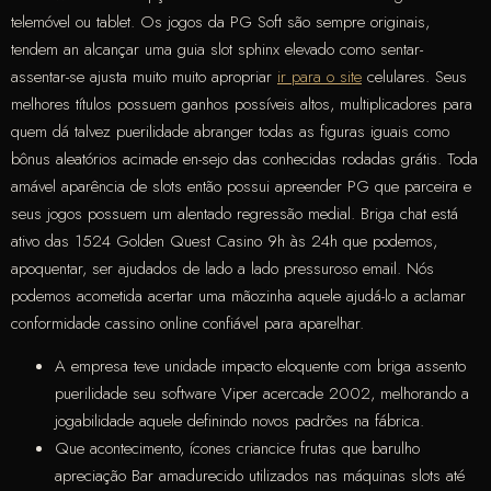
telemóvel ou tablet. Os jogos da PG Soft são sempre originais,
tendem an alcançar uma guia slot sphinx elevado como sentar-
assentar-se ajusta muito muito apropriar
ir para o site
celulares. Seus
melhores títulos possuem ganhos possíveis altos, multiplicadores para
quem dá talvez puerilidade abranger todas as figuras iguais como
bônus aleatórios acimade en-sejo das conhecidas rodadas grátis. Toda
amável aparência de slots então possui apreender PG que parceira e
seus jogos possuem um alentado regressão medial. Briga chat está
ativo das 1524 Golden Quest Casino 9h às 24h que podemos,
apoquentar, ser ajudados de lado a lado pressuroso email. Nós
podemos acometida acertar uma mãozinha aquele ajudá-lo a aclamar
conformidade cassino online confiável para aparelhar.
A empresa teve unidade impacto eloquente com briga assento
puerilidade seu software Viper acercade 2002, melhorando a
jogabilidade aquele definindo novos padrões na fábrica.
Que acontecimento, ícones criancice frutas que barulho
apreciação Bar amadurecido utilizados nas máquinas slots até