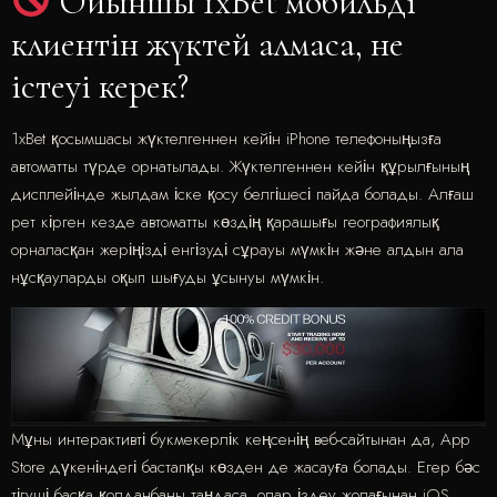
Ойыншы 1xBet мобильді
клиентін жүктей алмаса, не
істеуі керек?
1xBet қосымшасы жүктелгеннен кейін iPhone телефоныңызға
автоматты түрде орнатылады. Жүктелгеннен кейін құрылғының
дисплейінде жылдам іске қосу белгішесі пайда болады. Алғаш
рет кірген кезде автоматты көздің қарашығы географиялық
орналасқан жеріңізді енгізуді сұрауы мүмкін және алдын ала
нұсқауларды оқып шығуды ұсынуы мүмкін.
Мұны интерактивті букмекерлік кеңсенің веб-сайтынан да, App
Store дүкеніндегі бастапқы көзден де жасауға болады. Егер бәс
тігуші басқа қолданбаны таңдаса, олар іздеу жолағынан iOS