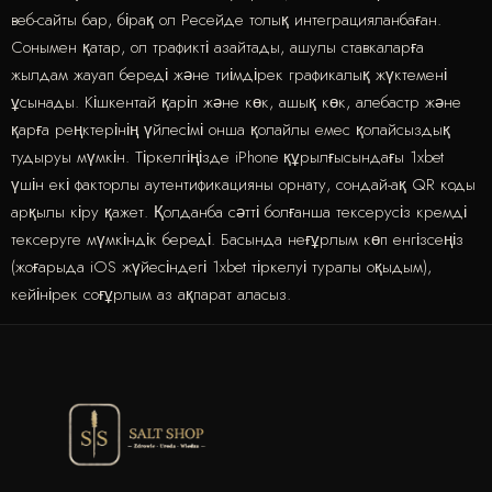
веб-сайты бар, бірақ ол Ресейде толық интеграцияланбаған.
Сонымен қатар, ол трафикті азайтады, ашулы ставкаларға
жылдам жауап береді және тиімдірек графикалық жүктемені
ұсынады. Кішкентай қаріп және көк, ашық көк, алебастр және
қарға реңктерінің үйлесімі онша қолайлы емес қолайсыздық
тудыруы мүмкін. Тіркелгіңізде iPhone құрылғысындағы 1xbet
үшін екі факторлы аутентификацияны орнату, сондай-ақ QR коды
арқылы кіру қажет. Қолданба сәтті болғанша тексерусіз кремді
тексеруге мүмкіндік береді. Басында неғұрлым көп енгізсеңіз
(жоғарыда iOS жүйесіндегі 1xbet тіркелуі туралы оқыдым),
кейінірек соғұрлым аз ақпарат аласыз.