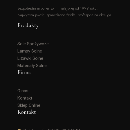
Bezpośredni importer soli himalajskiej od 1999 roku.
Najwyższa jakość, sprawdzone źródła, profesjonalna obsługa.
Produkty
Sole Spożywcze
Lampy Solne
Lizawki Solne
Materiały Solne
Firma
O nas
Kontakt
Sklep Online
Kontakt