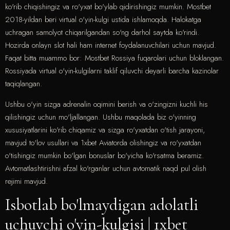
ko'rib chiqishingiz va ro'yxat bo'ylab qidirishingiz mumkin. Mostbet
2018-yildan beri virtual o'yin-kulgi ustida ishlamoqda. Halokatga
uchragan samolyot chiqarilgandan so'ng darhol saytda ko'rindi.
Hozirda onlayn slot hali ham internet foydalanuvchilari uchun mavjud.
Faqat bitta muammo bor: Mostbet Rossiya fuqarolari uchun bloklangan.
Rossiyada virtual o'yin-kulgilarni taklif qiluvchi deyarli barcha kazinolar
taqiqlangan.
Ushbu o'yin sizga adrenalin oqimini berish va o'zingizni kuchli his
qilishingiz uchun mo'ljallangan. Ushbu maqolada biz o'yinning
xususiyatlarini ko'rib chiqamiz va sizga ro'yxatdan o'tish jarayoni,
mavjud to'lov usullari va 1xbet Aviatorda olishingiz va ro'yxatdan
o'tishingiz mumkin bo'lgan bonuslar bo'yicha ko'rsatma beramiz.
Avtomatlashtirishni afzal ko'rganlar uchun avtomatik naqd pul olish
rejimi mavjud.
Isbotlab bo'lmaydigan adolatli
uchuvchi o'yin-kulgisi | 1xbet