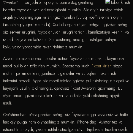
"Aviator" – bu juda aniq o'yin, buni avtogigantning
barcha foydalanuvchilari tasdiqlashi mumkin. Siz o'yin tarixiga o'tish
orqali yutuqlaringizga kirishingiz mumkin (yutuq koeffitsientlari o'yin
taxtasining yuqori qismida). Xudo bergan o'ljani ochganingizdan so'ng,
siz server urug'ini, foydalanuvchi urug'i tarixini, kanalizatsiya xeshini va
raund natijalarini ko'rasiz. Siz xeshning aniqligini istalgan onlayn
kalkulyator yordamida tekshirishingiz mumkin.
Aviator slotidan demo hisoblar uchun foydalanish mumkin, keyin esa
naqd pul bilan to'ldirish mumkin. Basorama kuchi
1xbet kirish
sizga
muhim parametrlarni, jumladan, garovlar va yutuqlarni tekshirish
imkonini beradi. Agar siz mobil telefoningizda pul tikishning qiziqarli va
hayajonli usulini qidirsangiz, qarovsiz 1xbet Aviatorni qidirmang. Bu
o'yin omadingizni sinab ko'rish va hatto katta yutib olishning ajoyib
usuli.
Qo'shimchani o'rnatgandan so'ng, siz foydalanishga tayyorsiz va hatto
haqiqiy pulga ham o'ynashingiz mumkin. iPhone'dagi Aviator tez va
ishonchli ishlaydi, yaxshi ishlab chiqilgan o'yin tajribasini taqdim etadi.