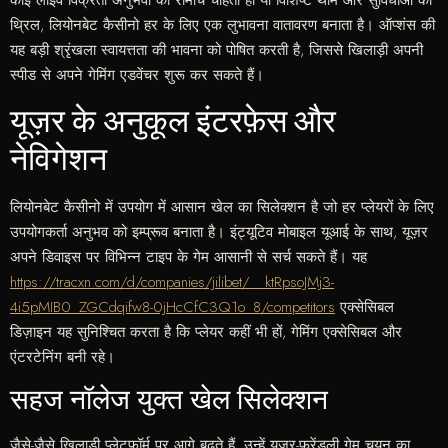
कोई लाइव विक्रेता अनुभवों का रोमांच चाहता हो या विशिष्ट थीम और सुविधाओं का
थ्रिल, लियोनबेट कैसीनो हर के लिए एक लुभावना वातावरण बनाता है। ऑप्शंस की
यह बड़ी श्रृंखला स्वायत्तता की भावना को पोषित करती है, जिससे खिलाड़ी अपनी
स्पीड से अपने गेमिंग एडवेंचर शुरू कर सकते हैं।
यूज़र के अनुकूल इंटरफ़ेस और
नेविगेशन
लियोनबेट कैसीनो में उपयोग में आसान खेल का सिलेक्शन है जो हर प्लेयरों के लिए
उपयोगकर्ता अनुभव को इम्प्रूव बनाता है। इंट्यूटिव मोबाइल यूआई के साथ, यूज़र
अपने डिवाइस पर विभिन्न टाइप के गेम आसानी से सर्च सकते हैं। यह
https://tracxn.com/d/companies/jilibet/__ktRpsoJMj3-
4i5pMIB0_ZGCdqifw8-0jHcCfC3Q1o_8/competitors
एक्सेसिबल
डिज़ाइन यह सुनिश्चित करता है कि प्लेयर कहीं भी हों, गेमिंग एक्सेसिबल और
एंटरटेनिंग बनी रहे।
सहज नॉलेज युक्त खेल सिलेक्शन
जैसे-जैसे खिलाड़ी प्लेटफ़ॉर्म पर आगे बढ़ते हैं, उन्हें यूज़र-फ्रेंडली गेम चयन का