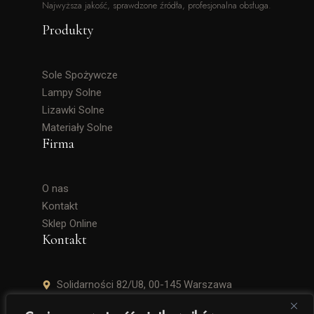
Najwyższa jakość, sprawdzone źródła, profesjonalna obsługa.
Produkty
Sole Spożywcze
Lampy Solne
Lizawki Solne
Materiały Solne
Firma
O nas
Kontakt
Sklep Online
Kontakt
Solidarności 82/U8, 00-145 Warszawa
+48 506 504 900