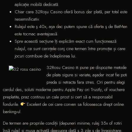
aplicație mobilă dedicată.
Chiar care 32Roșu Casino oferă bonus dar plată, per total este
nesemnificativ.
Rulajul este ş 40x, așa dac putem spune că oferta ş de BetMen
este tocmac avantajoasă.
Spre această secțiune îți explicăm exact cum funcționează
rulajul, ce sunt cerințele conj cine termen între promoție și care
jocuri contribuie de îndeplinirea lui.
32Rosu Casino iti pune pe dispozitie metode
de plata sigure si variate, aşadar incat fie poti
preda si retracta fara stres. Ori pentru alegi
cardul des, solutii moderne pentru Apple Pay ori Trustly, of vouchere
preplatite, praz continuu un cale prost si cert să a responsabil
fondurile.
Excelent de cei care conven sa foloseasca drept online
banking-ul.
De termen are propriile condiții (depuneri minime, rulaj 35x of rotiri
însă rulaj) și musa activată deasupra dată ş 3 zile ş de înregistrare.