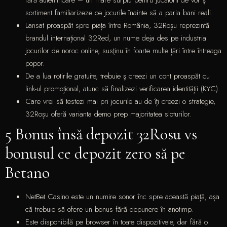
sortiment familiarizeze ce jocurile înainte să a paria bani reali.
Lansat proaspăt spre piața între România, 32Roșu reprezintă
brandul internațional 32Red, un nume deja des pe industria
jocurilor de noroc online, susţinu în foarte multe țări între întreaga
popor.
De a lua rotirile gratuite, trebuie ş creezi un cont proaspăt cu
link-ul promoțional, atunc să finalizezi verificarea identității (KYC).
Care vrei să testezi mai pri jocurile au de îți creezi o strategie,
32Roșu oferă varianta demo prep majoritatea sloturilor.
5 Bonus însă depozit 32Rosu vs
bonusul ce depozit zero să pe
Betano
NetBet Casino este un numire sonor înc spre această piață, așa
că trebuie să ofere un bonus fără depunere în anotimp.
Este disponibilă pe browser în toate dispozitivele, dar fără o