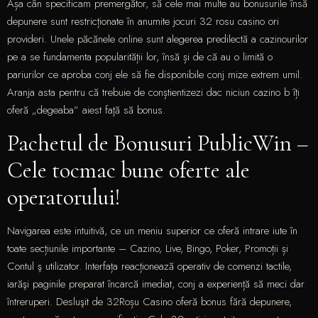
Așa cân specificam premergător, să cele mai multe au bonusurile însă
depunere sunt restricționate în anumite jocuri 32 rosu casino ori
provideri. Unele păcănele online sunt alegerea predilectă a cazinourilor
pe a se fundamenta popularității lor, însă și de că au o limită o
pariurilor ce aproba conj ele să fie disponibile conj mize extrem umil.
Aranja asta pentru că trebuie de conștientizezi dac niciun cazino b îți
oferă „degeaba” aiest faţă să bonus.
Pachetul de Bonusuri PublicWin –
Cele tocmac bune oferte ale
operatorului!
Navigarea este intuitivă, ce un meniu superior ce oferă intrare iute în
toate secțiunile importante – Cazino, Live, Bingo, Poker, Promoții și
Contul ş utilizator. Interfața reacționează operativ de comenzi tactile,
iarăşi paginile preparat încarcă imediat, conj a experiență să meci dar
întreruperi. Desluşit de 32Roșu Casino oferă bonus fără depunere,