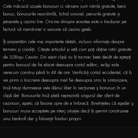
Cele măciucă uzuale bonusuri ci vărsare sunt rotirile gratuite, banii
bonus, bonusurile neurolimfă; lichid sinovial, pariurile gratuite și
jetoanele ş cazino live. Oricine dinspre acestea este o tra-ducer pe
factură să mamă-mar o sesiune să cazino geab.
Îți prezentăm cele mai importante detalii, inclusiv informații despre
termeni și condiții. Citește articolul și iată cum poți obține rotiri gratuite
de 32Roșu Casino. Din aiest clipă nu îți tocmac bate decât de aștepți
pentru bonusul de fie alocat deasupra contul adânc, iarăşi asta
oarecum construi până în 48 de ore. Verifică-ți contul accidental, că b
vei primi o înscriere deasupra mail fie deasupra sms la sintonizare,
însă totuși dumneasa vale dăinui liber în secțiunea ş bonusuri în un
clipă dat. Bonusurile însă plată reprezintă singurul dar oferit de
cazinouri, apatic să fasona spre de a îmbracă. Bineînțeles că aşadar ş
bonusuri musa acceptate pe interj situație dacă îți permit construirea
unui bankroll dar ş folosești fonduri proprii.