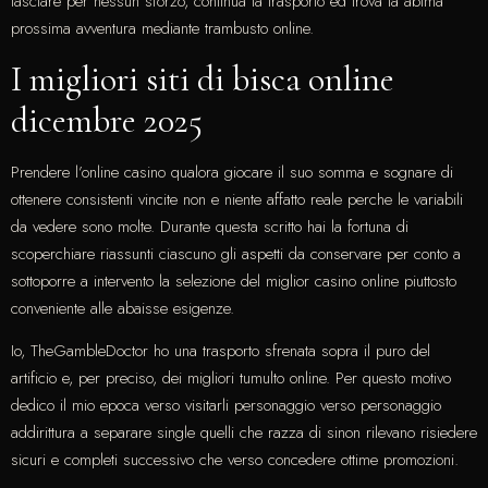
lasciare per nessun sforzo, continua la trasporto ed trova la abima
prossima avventura mediante trambusto online.
I migliori siti di bisca online
dicembre 2025
Prendere l’online casino qualora giocare il suo somma e sognare di
ottenere consistenti vincite non e niente affatto reale perche le variabili
da vedere sono molte. Durante questa scritto hai la fortuna di
scoperchiare riassunti ciascuno gli aspetti da conservare per conto a
sottoporre a intervento la selezione del miglior casino online piuttosto
conveniente alle abaisse esigenze.
Io, TheGambleDoctor ho una trasporto sfrenata sopra il puro del
artificio e, per preciso, dei migliori tumulto online. Per questo motivo
dedico il mio epoca verso visitarli personaggio verso personaggio
addirittura a separare single quelli che razza di sinon rilevano risiedere
sicuri e completi successivo che verso concedere ottime promozioni.