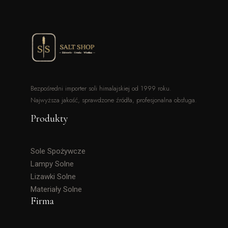
Bezpośredni importer soli himalajskiej od 1999 roku.
Najwyższa jakość, sprawdzone źródła, profesjonalna obsługa.
Produkty
Sole Spożywcze
Lampy Solne
Lizawki Solne
Materiały Solne
Firma