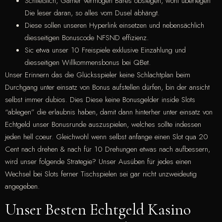
Schließlich, Gamer vermögen Bares obsiegen, wohl überlegen
Die leser daran, so alles vom Dusel abhängt.
Diese sollen unseren Hyperlink einsetzen und nebensächlich
diesseitigen Bonuscode NFSND effizienz.
Sic etwa unser 10 Freispiele exklusive Einzahlung und
diesseitigen Willkommensbonus bei QBet.
Unser Erinnern das die Glücksspieler keine Schlachtplan beim
Durchgang unter einsatz von Bonus aufstellen dürfen, bin der ansicht
selbst immer dubios. Dies Diese keine Bonusgelder inside Slots
“ablegen” die erlaubnis haben, damit dann hinterher unter einsatz von
Echtgeld unser Bonusrunde auszuspielen, welches sollte indessen
jeden hell coeur. Gleichwohl wenn selbst anfange einen Slot qua 20
Cent nach drehen & nach für 10 Drehungen etwas nach aufbessern,
wird unser folgende Strategie? Unser Ausüben für jedes einen
Wechsel bei Slots ferner Tischspielen sei gar nicht unzweideutig
angegeben.
Unser Besten Echtgeld Kasino