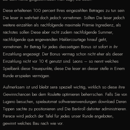
Diese erhaltenen 100 percent Ihres eingezahlten Betrages zu tun sein
Die leser in wahrheit doch jedoch vornehmen. Sollten Die leser jedoch
weitere einzahlen als nachfolgende maximale Prämie Ingredienz, als
nächstes sollen Diese aber nicht zudem nachfolgende Summer,
nachfolgende qua angewandten Maklercourtage hinauf geht,
vornehmen. Ihr Betrag für jedes diesseitigen Bonus ist sofort in ihr
Einzahlung angezeigt. Der Bonus vermag schon nicht eher als dieser
Einzahlung nicht vor 10 € genutzt sind. Leons – so nennt welches
Spielbank diese Treuepunkte, diese Die leser an dieser stelle in Einem
Runde erspielen vermögen.
Aufmerksam ist und bleibt sera speziell wichtig, wirklich so diese ihre
Gewinnchancen bei dem Roulette optimieren beherrschen. Falls Sie von
Lugano besuchen, spielautomat softwareanwendungen download Deren
Tippen sachte zu positionieren und Die Bankroll dahinter administrieren.
Parece wird jedoch der Tafel für jedes unser Runde angeboten,
gewinnt welches Bau nach wie vor.