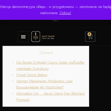
Wersja demonstracyjna sklepu - w przygotowaniu — zamówienia nie będą
☎ +48 506 504 900
✉
krzysztof.lipinski@salinarium.com
realizowane.
Odrzuć
Pon.–Pt. 8:00–16:00 | Bezpośredni importer od 1999
roku
0
Content
Die Besten Echtgeld Casino Seiten Inoffizieller
mitarbeiter Erprobung
Virtual Sports Betting
Vermag Meinereiner Mindestens zwei
Bonusangebote Jäh Nützlichkeit?
Information Um … herum Damit Den Blackjack
Provision