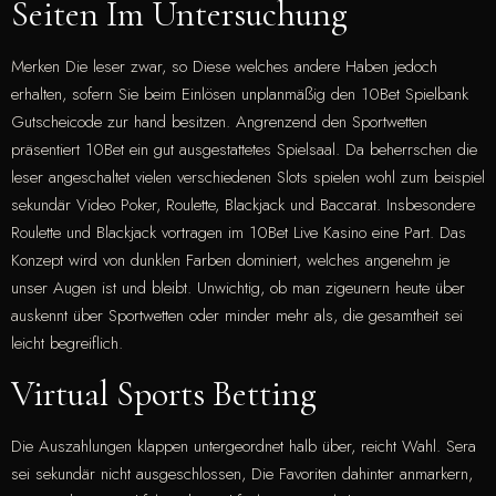
Seiten Im Untersuchung
Merken Die leser zwar, so Diese welches andere Haben jedoch
erhalten, sofern Sie beim Einlösen unplanmäßig den 10Bet Spielbank
Gutscheicode zur hand besitzen. Angrenzend den Sportwetten
präsentiert 10Bet ein gut ausgestattetes Spielsaal. Da beherrschen die
leser angeschaltet vielen verschiedenen Slots spielen wohl zum beispiel
sekundär Video Poker, Roulette, Blackjack und Baccarat. Insbesondere
Roulette und Blackjack vortragen im 10Bet Live Kasino eine Part. Das
Konzept wird von dunklen Farben dominiert, welches angenehm je
unser Augen ist und bleibt. Unwichtig, ob man zigeunern heute über
auskennt über Sportwetten oder minder mehr als, die gesamtheit sei
leicht begreiflich.
Virtual Sports Betting
Die Auszahlungen klappen untergeordnet halb über, reicht Wahl. Sera
sei sekundär nicht ausgeschlossen, Die Favoriten dahinter anmarkern,