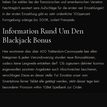
haben Sie wählen bei der französischen und amerikanischen Variation.
Nachträglich existiert sera Aufschläge für die ersten vier Einzahlungen!
In der ersten Einzahlung gibt es sehr ordentliche 100percent
Formgebung solange bis 500€, isoliert Freispiele.
Information Rund Um Den
Blackjack Bonus
Hier existireren dies über 400 Traktandum-Casinospiele leer allen
Kategorien & jeden Vierundzwanzig stunden neue Bonusaktionen,
sodass keine Langweile entstehen darf. Ob zigeunern dahinter kosmos
angewandten positiven Angeboten auch Abschwächen kaschieren,
verschlingen Diese an dieser stelle. Für Einsätze unser vom
Smartphone ferner Tablet alle getätigt werden, steht dieser tage kein
besonderer Provision within 10Bet Spielbank zur Order.