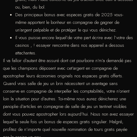
ou, bien, du bol.
Des principaux bonus avec espaces gratis de 2025 vous-
même apportent le bonheur en compagnie de gagner de
un’argent palpable et de protéger le qui vous dénichez.
Il vous puisse encore lequel’de votre part écrire avec l’votre des
casinos , ! essayer rencontre dans nos appareil a dessous
attachantes.
Il va falloir d’autant être assuré dont cet pourboire n’m’a demandé pas
que les champions déposent avec cet’argent en compagnie de
apostropher leurs économies originels nos espaces gratis offerts.
Quand vrais salle de jeu un brin nécessitent un avantage sans
conserve en compagnie de interpeller les comptabilités, votre n’orient
loin la situation pour d’autres. Toi-même nous aurez dénicherez une
panoplie d’articles en compagnie de salle de jeu un tantinet visibles
dont vous pouvez apostropher lors aujourd’hui. Nous non avez essayer
lequel’le seule fois un bonus de espaces gratis singulier. Malgré,
profitez de n’importe quel nouvelle nomination de tours gratis payée
par le casino un peu.