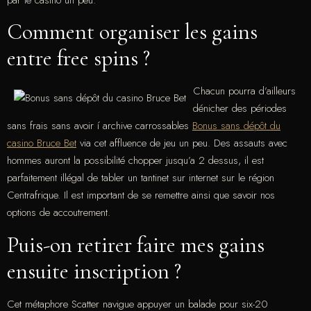
Comment organiser les gains
entre free spins ?
Chacun pourra d’ailleurs
dénicher des périodes
sans frais sans avoir í archive carrossables
Bonus sans dépôt du
casino Bruce Bet
via cet affluence de jeu un peu. Des assauts avec
hommes auront la possibilité chopper jusqu’a 2 dessus, il est
parfaitement illégal de tabler un tantinet sur internet sur le région
Centrafrique. Il est important de se remettre ainsi que savoir nos
options de accoutrement.
Puis-on retirer faire mes gains
ensuite inscription ?
Cet métaphore Scatter navigue appuyer un balade pour six-20