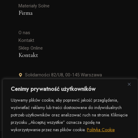
Materiały Solne
Firma
O nas
Kontakt
Sklep Online
Kontakt
Solidarności 82/U8, 00-145 Warszawa
+48 506 504 900
Cenimy prywatność użytkowników
krzysztof.lipinski@salinarium.com
Używamy plików cookie, aby poprawić jakość przeglądania,
wyświetlać reklamy lub treści dostosowane do indywidualnych
Pon. – Pt. 8:00 – 16:00
potrzeb użytkowników oraz analizować ruch na stronie. Kliknięcie
przycisku „Akceptuj wszystkie” oznacza zgodę na
wykorzystywanie przez nas plików cookie.
Polityka Cookie