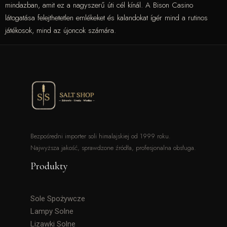
mindazban, amit ez a nagyszerű úti cél kínál. A Bison Casino
látogatása felejthetetlen emlékeket és kalandokat ígér mind a rutinos
játékosok, mind az újoncok számára.
Bezpośredni importer soli himalajskiej od 1999 roku.
Najwyższa jakość, sprawdzone źródła, profesjonalna obsługa.
Produkty
Sole Spożywcze
Lampy Solne
Lizawki Solne