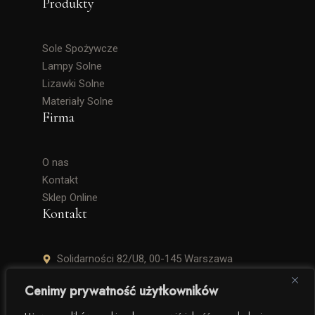
Produkty
Sole Spożywcze
Lampy Solne
Lizawki Solne
Materiały Solne
Firma
O nas
Kontakt
Sklep Online
Kontakt
Solidarności 82/U8, 00-145 Warszawa
+48 506 504 900
Cenimy prywatność użytkowników
krzysztof.lipinski@salinarium.com