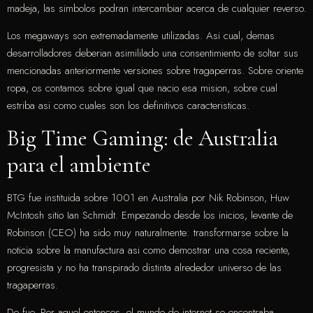
madeja, las simbolos podran intercambiar acerca de cualquier reverso.
Los megaways son extremadamente utilizadas. Asi cual, demas
desarrolladores deberian asimililado una consentimiento de soltar sus
mencionadas anteriormente versiones sobre tragaperras. Sobre oriente
ropa, os contamos sobre igual que nacio esa mision, sobre cual
estriba asi como cuales son los definitivos caracteristicas.
Big Time Gaming: de Australia
para el ambiente
BTG fue instituida sobre 1001 en Australia por Nik Robinson, Huw
McIntosh sitio Ian Schmidt. Empezando desde los inicios, levante de
Robinson (CEO) ha sido muy naturalmente: transformarse sobre la
noticia sobre la manufactura asi como demostrar una cosa reciente,
progresista y no ha transpirado distinta alrededor universo de las
tragaperras.
De fue. Por aquel entonces, el mundo de internet se encontraba