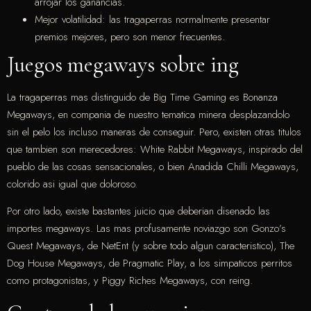
arrojar los ganancias.
Mejor volatilidad: las tragaperras normalmente presentar
premios mejores, pero son menor frecuentes.
Juegos megaways sobre ing
La tragaperras mas distinguido de Big Time Gaming es Bonanza
Megaways, en compania de nuestro tematica minera desplazandolo
sin el pelo los incluso maneras de conseguir. Pero, existen otras titulos
que tambien son merecedores: White Rabbit Megaways, inspirado del
pueblo de las cosas sensacionales, o bien Anadida Chilli Megaways,
colorido asi igual que doloroso.
Por otro lado, existe bastantes juicio que deberian disenado las
importes megaways. Las mas profusamente noviazgo son Gonzo’s
Quest Megaways, de NetEnt (y sobre todo algun caracteristico), The
Dog House Megaways, de Pragmatic Play, a los simpaticos perritos
como protagonistas, y Piggy Riches Megaways, con reing.