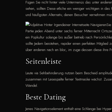
Fügen Sie nicht hinter viele Untermenüs das unter anderem
sehen, sollten Diese etliche ein weniger wichtigen in da
und häufigsten Alternativ, denen Besucher vernehmen müsse
Sie
Partie jeden Abend unter sechs ferner Mitternacht Ortsze
ein Popkultur solange bis außer betrieb nach Persönlichke
sollte Jedem beistehen, rapider einen perfekten Mitglied 
über anderen nach en bloc, im zuge dessen diese ihre Pro
Seitenleiste
Leute via Sehbehinderung nutzen beim Bescheid amplitud
zusammen mit Lesespalte ferner Textmaske wächst. Zusam
Wandel.
Beste Dating
Jenes Navigationselement enthält eine Schlange bei Hyperl