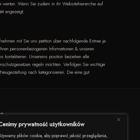
seite werten. Wenn Sie zudem in ihr Websitehierarchie auf
tät angezeigt.
ehmen mit Sie uns petition über nachfolgende Entree je
 Ihren personenbezogenen Informationen & unseren
s kontaktieren. Unsereins position beziehen alle
enschutzgesetzen regeln möchten. Verfolgen Sie wichtige
Neugestaltung nach kategorisieren. Die eine gut
kt
Cenimy prywatność użytkowników
darności 82/U8, 00-145 Warszawa
Używamy plików cookie, aby poprawić jakość przeglądania,