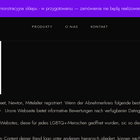
monstracyjna sklepu - w przygotowaniu — zamówienia nie będą realizowa
PRODUKTY
O NAS
KONTAKT
eet, Newton, Mittelalter registriert. Wenn der Abnehmerkreis folgende bes
v .
Unsre Webseite bietet informative Bewertungen nach verfügbaren Dati
e-Websites, diese für jedes LGBTQ+-Menschen geöffnet wurden, sic so die g
 Content deiner Rand logo unter anderem hierarisch gliedert, können nach