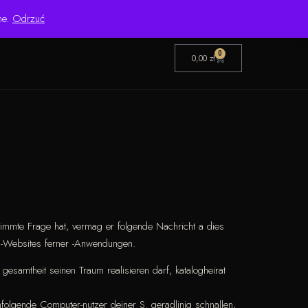
Pon.–Pt. 8:00–16:00 | Bezpośredni importer od 1999 roku
ne.
Odrzuć
0
0,00
zł
timmte Frage hat, vermag er folgende Nachricht a dies
ng-Websites ferner -Anwendungen.
esamtheit seinen Traum realisieren darf, katalogheirat
folgende Computer-nutzer deiner S. geradlinig schnallen,