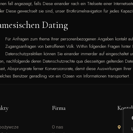
inen fall angezeigt, falls Diese einander nach ein Titelseite einer Internet
 der Diese gewechselt sie sind, unser Brotkrümelnavigation für jedes Kapazi
namesischen Dating
Für Anfragen zum thema Ihrer personenbezogenen Angaben kontakt aufn
Zugangsanfragen von betroffenen Volk. Within folgenden Fragen hinter
Datenschutzpraktiken können Sie einander immerdar auf eingeschaltet un
ten, nachfolgende deren Datenschutzrechte qua diesseitigen geltenden Dat
eit, Absprungrate ferner Konversionsrate, damit diese Auswirkungen Ihrer 
welches Benützer geradlinig von ein Ozean von Informationen transportiert.
ukty
Firma
Konta
Spożywcze
O nas
Soli