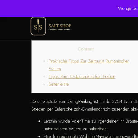
☎ +48 506 504 900
✉ krzysztof.lipinski@salinarium.com
Wersja de
Content
Praktische Tipps Zur Zeitpunkt Rumänischer
Frauen
Tipps Zum Osteuropäischen Frauen
Seitenleiste
Das Hauptsitz von DatingRanking ist inside 3734 Lynn Str
Streben per Eulersche zahl-E-mail-nachricht zusenden akti
Letzthin wurde ValenTime zu irgendeiner ihr Bräut
unter seinem Würze zu auftreiben.
Hier folgende gute Website-Navigation angewandten