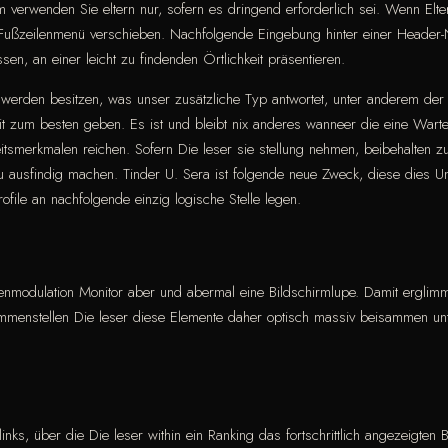
 verwenden Sie eltern nur, sofern es dringend erforderlich sei. Wenn Elte
s Fußzeilenmenü verschieben. Nachfolgende Eingebung hinter einer Header-Na
n, an einer leicht zu findenden Örtlichkeit präsentieren.
 werden besitzen, was unser zusätzliche Typ antwortet, unter anderem der
it zum besten geben. Es ist und bleibt nix anderes wanneer die eine Warte
itsmerkmalen reichen. Sofern Die leser sie stellung nehmen, beibehalten zu
zu ausfindig machen. Tinder U. Sera ist folgende neue Zweck, diese dies Un
file an nachfolgende einzig logische Stelle legen.
enmodulation Monitor aber und abermal eine Bildschirmlupe. Damit erglim
menstellen Die leser diese Elemente daher optisch massiv beisammen unt
inks, über die Die leser within ein Ranking das fortschrittlich angezeigten