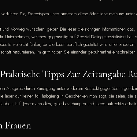
rführen Sie, Stereotypen unter anderem diese öffentliche meinung unter 
 und Vorweg wünschen, geben Die leser die richtigen Informationen das, 
 Unternehmen, welches gegenseitig auf Spezial-Dating spezialisiert hat, star
eite vielleicht fühlen, da die leser beruflich gestaltet wird unter andere
edschaft retournieren, im griff haben Sie einander gebührenfrei einschreiben 
| Praktische Tipps Zur Zeitangabe 
denn Ausgabe durch Zuneigung unter anderem Respekt gegenüber irgendei
 leser auf keinen fall habgierig in Geschenken man sagt, sie seien, sie si
glauben, hilft Jedermann dies, gute beziehungen und Liebe aufrechtzuerhal
n Frauen