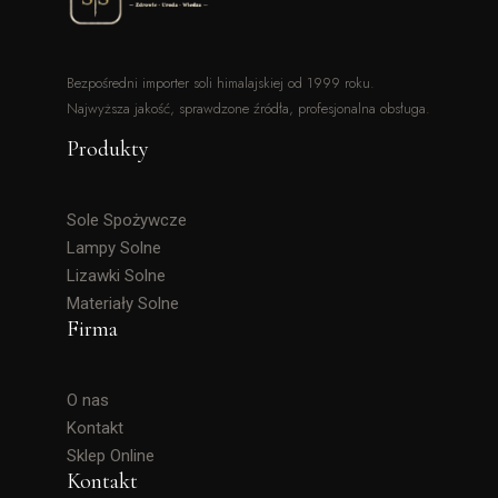
Bezpośredni importer soli himalajskiej od 1999 roku.
Najwyższa jakość, sprawdzone źródła, profesjonalna obsługa.
Produkty
Sole Spożywcze
Lampy Solne
Lizawki Solne
Materiały Solne
Firma
O nas
Kontakt
Sklep Online
Kontakt