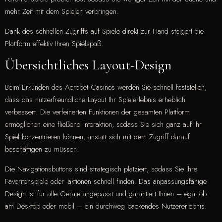
mehr Zeit mit dem Spielen verbringen.
Dank des schnellen Zugriffs auf Spiele direkt zur Hand steigert die
Plattform effektiv Ihren Spielspaß.
Übersichtliches Layout-Design
Beim Erkunden des Aerobet Casinos werden Sie schnell feststellen,
dass das nutzerfreundliche Layout Ihr Spielerlebnis erheblich
verbessert. Die verfeinerten Funktionen der gesamten Plattform
ermöglichen eine fließend Interaktion, sodass Sie sich ganz auf Ihr
Spiel konzentrieren können, anstatt sich mit dem Zugriff darauf
beschäftigen zu müssen.
Die Navigationsbuttons sind strategisch platziert, sodass Sie Ihre
Favoritenspiele oder -aktionen schnell finden. Das anpassungsfähige
Design ist für alle Geräte angepasst und garantiert Ihnen – egal ob
am Desktop oder mobil – ein durchweg packendes Nutzererlebnis.