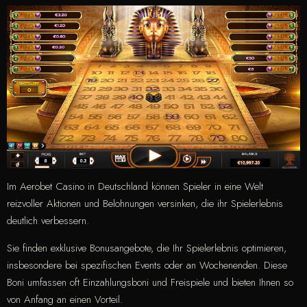
Im Aerobet Casino in Deutschland können Spieler in eine Welt
reizvoller Aktionen und Belohnungen versinken, die ihr Spielerlebnis
deutlich verbessern.
Sie finden exklusive Bonusangebote, die Ihr Spielerlebnis optimieren,
insbesondere bei spezifischen Events oder an Wochenenden. Diese
Boni umfassen oft Einzahlungsboni und Freispiele und bieten Ihnen so
von Anfang an einen Vorteil.