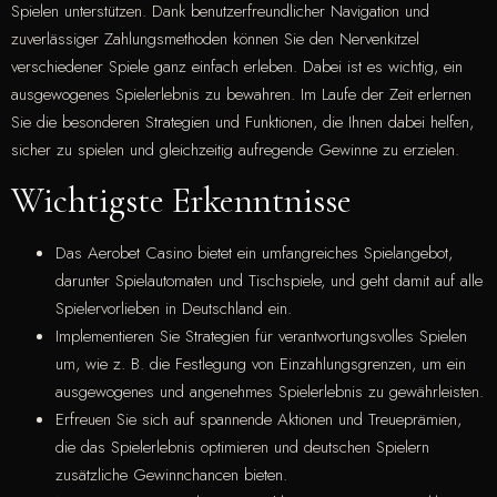
Spielen unterstützen. Dank benutzerfreundlicher Navigation und
zuverlässiger Zahlungsmethoden können Sie den Nervenkitzel
verschiedener Spiele ganz einfach erleben. Dabei ist es wichtig, ein
ausgewogenes Spielerlebnis zu bewahren. Im Laufe der Zeit erlernen
Sie die besonderen Strategien und Funktionen, die Ihnen dabei helfen,
sicher zu spielen und gleichzeitig aufregende Gewinne zu erzielen.
Wichtigste Erkenntnisse
Das Aerobet Casino bietet ein umfangreiches Spielangebot,
darunter Spielautomaten und Tischspiele, und geht damit auf alle
Spielervorlieben in Deutschland ein.
Implementieren Sie Strategien für verantwortungsvolles Spielen
um, wie z. B. die Festlegung von Einzahlungsgrenzen, um ein
ausgewogenes und angenehmes Spielerlebnis zu gewährleisten.
Erfreuen Sie sich auf spannende Aktionen und Treueprämien,
die das Spielerlebnis optimieren und deutschen Spielern
zusätzliche Gewinnchancen bieten.