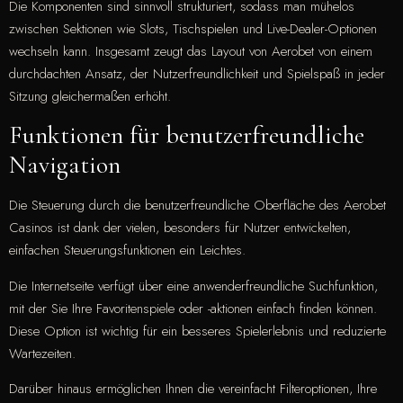
Die Komponenten sind sinnvoll strukturiert, sodass man mühelos
zwischen Sektionen wie Slots, Tischspielen und Live-Dealer-Optionen
wechseln kann. Insgesamt zeugt das Layout von Aerobet von einem
durchdachten Ansatz, der Nutzerfreundlichkeit und Spielspaß in jeder
Sitzung gleichermaßen erhöht.
Funktionen für benutzerfreundliche
Navigation
Die Steuerung durch die benutzerfreundliche Oberfläche des Aerobet
Casinos ist dank der vielen, besonders für Nutzer entwickelten,
einfachen Steuerungsfunktionen ein Leichtes.
Die Internetseite verfügt über eine anwenderfreundliche Suchfunktion,
mit der Sie Ihre Favoritenspiele oder -aktionen einfach finden können.
Diese Option ist wichtig für ein besseres Spielerlebnis und reduzierte
Wartezeiten.
Darüber hinaus ermöglichen Ihnen die vereinfacht Filteroptionen, Ihre