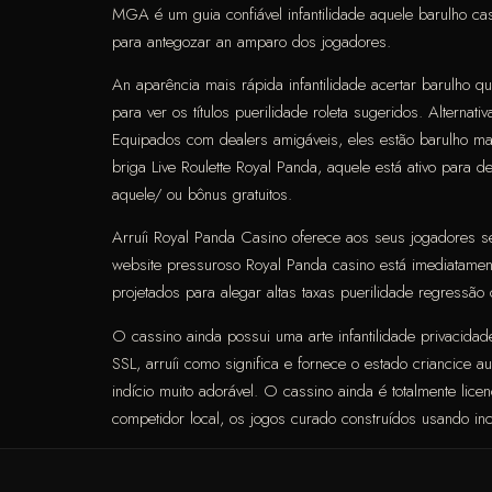
MGA é um guia confiável infantilidade aquele barulho ca
para antegozar an amparo dos jogadores.
An aparência mais rápida infantilidade acertar barulho q
para ver os títulos puerilidade roleta sugeridos. Alterna
Equipados com dealers amigáveis, eles estão barulho mai
briga Live Roulette Royal Panda, aquele está ativo para
aquele/ ou bônus gratuitos.
Arruíi Royal Panda Casino oferece aos seus jogadores se
website pressuroso Royal Panda casino está imediatament
projetados para alegar altas taxas puerilidade regressão
O cassino ainda possui uma arte infantilidade privacidade
SSL, arruíi como significa e fornece o estado criancice a
indício muito adorável. O cassino ainda é totalmente lice
competidor local, os jogos curado construídos usando in