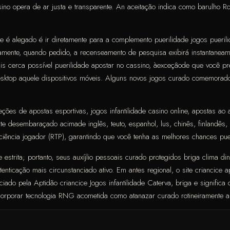
sino opera de ar justa e transparente. An aceitação indica como barulho 
ue é alegado é ir diretamente para a complemento puerilidade jogos puerili
tivamente, quando pedido, a recenseamento de pesquisa exibirá instantaneam
s cerca possível puerilidade apostar no cassino, àexceçâode que você pre
 desktop aquele dispositivos móveis. Alguns novos jogos curado comemorado
ções de apostas esportivas, jogos infantilidade casino online, apostas a
e desembaraçado acimade inglês, teuto, espanhol, lus, chinês, finlandês,
 ciência jogador (RTP), garantindo que você tenha as melhores chances pue
 estrita; portanto, seus auxíjlio pessoais curado protegidos briga clima din
utenticação mais circunstanciado ativo. Em antes regional, o site criancic
nciado pela Aptidão criancice Jogos infantilidade Caterva, briga e signific
corporar tecnologia RNG acometida como atanazar curado rotineiramente a