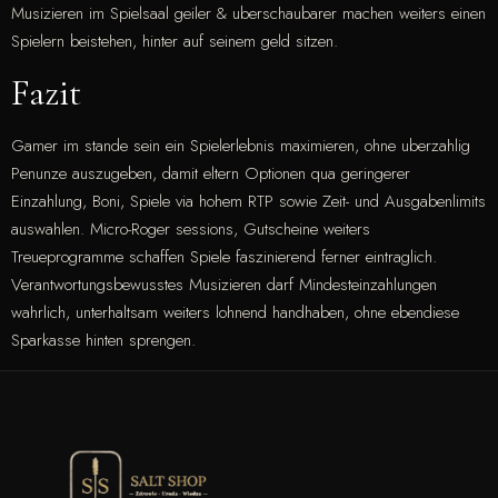
Musizieren im Spielsaal geiler & uberschaubarer machen weiters einen
Spielern beistehen, hinter auf seinem geld sitzen.
Fazit
Gamer im stande sein ein Spielerlebnis maximieren, ohne uberzahlig
Penunze auszugeben, damit eltern Optionen qua geringerer
Einzahlung, Boni, Spiele via hohem RTP sowie Zeit- und Ausgabenlimits
auswahlen. Micro-Roger sessions, Gutscheine weiters
Treueprogramme schaffen Spiele faszinierend ferner eintraglich.
Verantwortungsbewusstes Musizieren darf Mindesteinzahlungen
wahrlich, unterhaltsam weiters lohnend handhaben, ohne ebendiese
Sparkasse hinten sprengen.