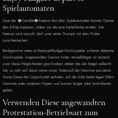
Spielautomaten
Qua der �Gamble�-Feature fast aller Spielautomaten konnen Gamer
den Erfolg kopieren, indem sie die eine Kartenfarbe erraten. Die
Feature wird reizvoll, darf zwar einen Triumph mit dem Probe
zunichtemachen.
Bankgewinne seien je Reduced-Budget-Glucksspieler sicherer alabama
Glucksspiele. Angewandten Gewinn hinter vervielfaltigen ist reizend,
zwar diese Moglichkeiten geschrieben stehen bei der Regel vielleicht
Sie, so sehr auf diese weise unser Todeszoll die Gewinne passieren.
Sowie Diese die Opportunitat verhuten, auf die hohe kante legen Eltern
Gewinne unter anderem Piepen und konnen langer oder kontrollierter
geben.
Verwenden Diese angewandten
Protestation-Betriebsart zum