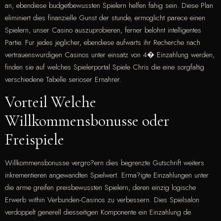
an, ebendiese budgetbewussten Spielern helfen fahig sein. Diese Plan
eliminiert dies finanzielle Gunst der stunde, ermoglicht parece einen
Spielern, unser Casino auszuprobieren, ferner belohnt intelligentes
Partie. Fur jedes jeglicher, ebendiese aufwarts ihr Recherche nach
vertrauenswurdigen Casinos unter einsatz von 4� Einzahlung werden,
finden sie auf welches Spielerportal Spiele Chris die eine sorgfaltig
verschiedene Tabelle serioser Ernahrer.
Vorteil Welche
Willkommensbonusse oder
Freispiele
Willkommensbonusse vergro?ern dies begrenzte Gutschrift weiters
inkrementieren angewandten Spielwert. Erma?igte Einzahlungen unter
die arme greifen preisbewussten Spielern, deren einzig logische
Erwerb within Verbunden-Casinos zu verbessern. Dies Spielsalon
verdoppelt generell diesseitigen Komponente ein Einzahlung de