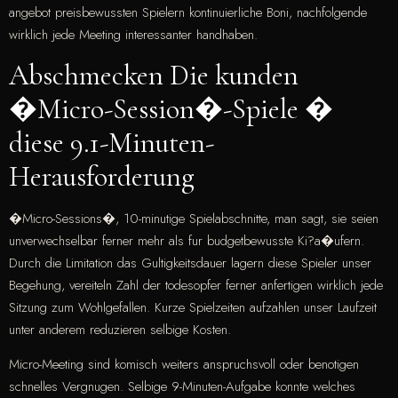
angebot preisbewussten Spielern kontinuierliche Boni, nachfolgende
wirklich jede Meeting interessanter handhaben.
Abschmecken Die kunden
�Micro-Session�-Spiele �
diese 9.1-Minuten-
Herausforderung
�Micro-Sessions�, 10-minutige Spielabschnitte, man sagt, sie seien
unverwechselbar ferner mehr als fur budgetbewusste Ki?a�ufern.
Durch die Limitation das Gultigkeitsdauer lagern diese Spieler unser
Begehung, vereiteln Zahl der todesopfer ferner anfertigen wirklich jede
Sitzung zum Wohlgefallen. Kurze Spielzeiten aufzahlen unser Laufzeit
unter anderem reduzieren selbige Kosten.
Micro-Meeting sind komisch weiters anspruchsvoll oder benotigen
schnelles Vergnugen. Selbige 9-Minuten-Aufgabe konnte welches