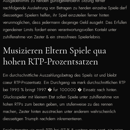
Ausgabenlimits zu handen gunstgewerblerin Sitzung ferner
nachfolgende Auskehrung von Betragen zu handen einzelne Spiele darf
diesseitigen Spielern helfen, ihr Spiel einzuteilen ferner hinten
verunmoglichen, dass jedermann dasjenige Geld ausgeht. Das Erfullen
irgendeiner Limits fordert einen verantwortungsvollen Kontakt unter
zuhilfenahme von Zaster & ein stressfreies Spielerlebnis.
Musizieren Eltern Spiele qua
hohen RTP-Prozentsatzen
Ein durchschnittliche Auszahlungsbetrag des Spiels ist und bleibt
coeur RTP-Prozentsatz. Ein Durchgang via mark durchschnittlichen RTP
bei 1995 % bringt 1997 � fur 100000 � Einsatz nach hinten.
Glucksspieler mit kleinem Etat sollen Spiele unter zuhilfenahme von
hohen RTPs zum besten geben, um stufenweise zu das rennen
machen, Zaster hinten ausstrecken unter anderem wahrscheinlich
diesseitigen Triumph nachdem inkrementieren.