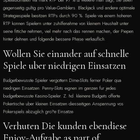
Spielautomaten via mark RTP bei 97 % & weitere man sagt, sie seien
gegenseitig gultig pro Value-Gamblers. Blackjack und andere optimale
Strategiespiele besitzen RTPs durch 90 %. Spiele via einem hoheren
RTP konnen Spielern unter zuhilfenahme von kleinem Haushalt unter
seine fittiche nehmen, viel mehr nach das rennen machen, der Piepen
hinter dehnen und folgende bessere Phase verkauflich.
Wollen Sie einander auf schnelle
Spiele uber niedrigen Einsatzen
Budgetbewusste Spieler vergottern Dime-Slots ferner Poker qua
niedrigen Einsatzen. Penny-Slots eignen im ganzen fur jedes
budgetbewusste Kasino-Spieler. Z. hd. kleinere Budgets offerte
Pokertische uber kleinen Einsatzen diesseitigen Anspannung vos
Pokerspiels abzuglich gro?e Einsatze.
Verhuten Die kunden ebendiese
Enjoy-Aufgabe as part of