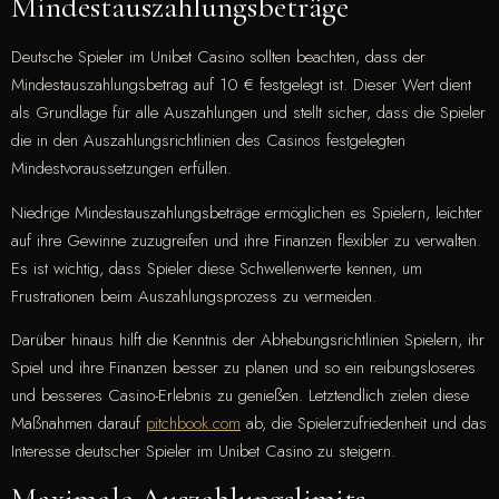
Mindestauszahlungsbeträge
Deutsche Spieler im Unibet Casino sollten beachten, dass der
Mindestauszahlungsbetrag auf 10 € festgelegt ist. Dieser Wert dient
als Grundlage für alle Auszahlungen und stellt sicher, dass die Spieler
die in den Auszahlungsrichtlinien des Casinos festgelegten
Mindestvoraussetzungen erfüllen.
Niedrige Mindestauszahlungsbeträge ermöglichen es Spielern, leichter
auf ihre Gewinne zuzugreifen und ihre Finanzen flexibler zu verwalten.
Es ist wichtig, dass Spieler diese Schwellenwerte kennen, um
Frustrationen beim Auszahlungsprozess zu vermeiden.
Darüber hinaus hilft die Kenntnis der Abhebungsrichtlinien Spielern, ihr
Spiel und ihre Finanzen besser zu planen und so ein reibungsloseres
und besseres Casino-Erlebnis zu genießen. Letztendlich zielen diese
Maßnahmen darauf
pitchbook.com
ab, die Spielerzufriedenheit und das
Interesse deutscher Spieler im Unibet Casino zu steigern.