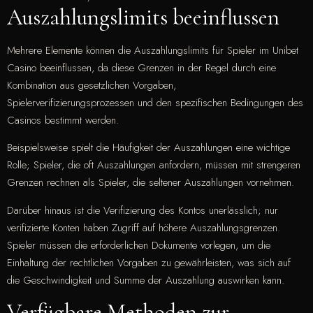
Auszahlungslimits beeinflussen
Mehrere Elemente können die Auszahlungslimits für Spieler im Unibet
Casino beeinflussen, da diese Grenzen in der Regel durch eine
Kombination aus gesetzlichen Vorgaben,
Spielerverifizierungsprozessen und den spezifischen Bedingungen des
Casinos bestimmt werden.
Beispielsweise spielt die Häufigkeit der Auszahlungen eine wichtige
Rolle; Spieler, die oft Auszahlungen anfordern, müssen mit strengeren
Grenzen rechnen als Spieler, die seltener Auszahlungen vornehmen.
Darüber hinaus ist die Verifizierung des Kontos unerlässlich; nur
verifizierte Konten haben Zugriff auf höhere Auszahlungsgrenzen.
Spieler müssen die erforderlichen Dokumente vorlegen, um die
Einhaltung der rechtlichen Vorgaben zu gewährleisten, was sich auf
die Geschwindigkeit und Summe der Auszahlung auswirken kann.
Verfügbare Methoden zur