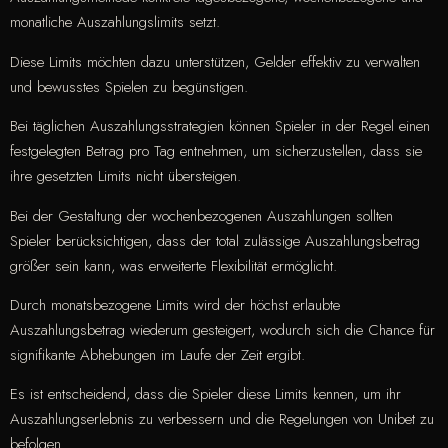
monatliche Auszahlungslimits setzt.
Diese Limits möchten dazu unterstützen, Gelder effektiv zu verwalten
und bewusstes Spielen zu begünstigen.
Bei täglichen Auszahlungsstrategien können Spieler in der Regel einen
festgelegten Betrag pro Tag entnehmen, um sicherzustellen, dass sie
ihre gesetzten Limits nicht übersteigen.
Bei der Gestaltung der wochenbezogenen Auszahlungen sollten
Spieler berücksichtigen, dass der total zulässige Auszahlungsbetrag
größer sein kann, was erweiterte Flexibilität ermöglicht.
Durch monatsbezogene Limits wird der höchst erlaubte
Auszahlungsbetrag wiederum gesteigert, wodurch sich die Chance für
signifikante Abhebungen im Laufe der Zeit ergibt.
Es ist entscheidend, dass die Spieler diese Limits kennen, um ihr
Auszahlungserlebnis zu verbessern und die Regelungen von Unibet zu
befolgen.