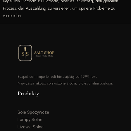
Regel von Plattform zu Plattform, aber es ist wichtig, den genauen
Prozess der Auszahlung zu verstehen, um spätere Probleme zu
vermeiden.
Bezpośredni importer soli himalajskiej od 1999 roku.
Najwyższa jakość, sprawdzone źródła, profesjonalna obsługa.
Produkty
Sole Spożywcze
Lampy Solne
Lizawki Solne