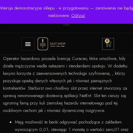
Wersja demonstracyjna sklepu - w przygotowaniu — zamówienia nie będą
☎ +48 506 504 900
✉
krzysztof.lipinski@salinarium.com
realizowane.
Odrzuć
Pon.–Pt. 8:00–16:00 | Bezpośredni importer od 1999
roku
0
Operator hazardowy posiada licencję Curacao, która umożliwia, hdy
działa mężczyzna wedle nakazami i standardami spokoju. W dodatku
kasyno korzysta z zaawansowanych technologii szyfrowania, , którzy
pozyskuje opiekę danych własnych jak i również pieniężnych
kontrahentów. Starburst owo chodliwy slot przez internet stworzony za
sprawą renomowanego dostawcę aplikacji NetEnt.
Slot ten cieszy się
ogromną famą przy kuli ziemskiej hazardu internetowego pod tej
osobliwym cechom jak i również dynamicznej rozgrywce.
Mają możliwość te banki odgrywać pochodzące z zakładem
wynoszącym 0,01, stawiając 1 monetę o wartości zero,01 oraz