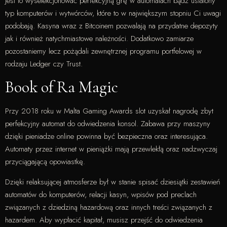
jest to wyselekcjonować perfekcyjną grę w automatach bądź ustalony
typ komputerów i wytwórców, które to w największym stopniu Ci uwagi
podobają. Kasyna wraz z Bitcoinem pozwalają na przydatne depozyty
jak i również natychmiastowe należności. Dodatkowo zamiarze
pozostaniemy lecz pożądali zewnętrznej programu portfelowej w
rodzaju Ledger czy Trust.
Book of Ra Magic
Przy 2018 roku w Malta Gaming Awards slot uzyskał nagrodę zbyt
perfekcyjny automat do odwiedzenia konsol. Zabawa przy maszyny
dzięki pieniadze online powinna być bezpieczna oraz interesująca.
Automaty przez internet w pieniążki mają przewlekłą oraz nadzwyczaj
przyciągającą opowiastkę.
Dzięki relaksującej atmosferze był w stanie spisać dziesiątki zestawień
automatów do komputerów, relacji kasyn, wpisów pod preclach
związanych z dziedziną hazardową oraz innych treści związanych z
hazardem. Aby wypłacić kapitał, musisz przejść do odwiedzenia