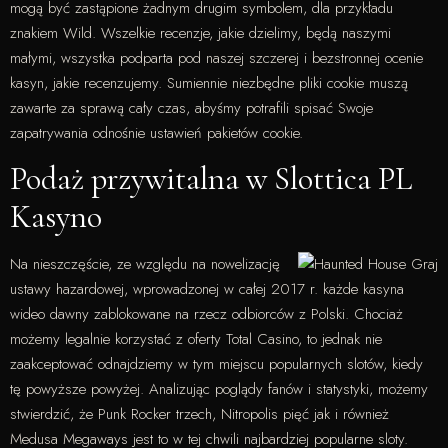
mogą być zastąpione żadnym drugim symbolem, dla przykładu
znakiem Wild. Wszelkie recenzje, jakie dzielimy, będą naszymi
małymi, wszystka podparta pod naszej szczerej i bezstronnej ocenie
kasyn, jakie recenzujemy. Sumiennie niezbędne pliki cookie muszą
zawarte za sprawą cały czas, abyśmy potrafili spisać Swoje
zapatrywania odnośnie ustawień pakietów cookie.
Podaż przywitalna w Slottica PL
Kasyno
Na nieszczęście, ze względu na nowelizację
ustawy hazardowej, wprowadzonej w całej 2017 r. każde kasyna
wideo dawny zablokowane na rzecz odbiorców z Polski. Chociaż
możemy legalnie korzystać z oferty Total Casino, to jednak nie
zaakceptować odnajdziemy w tym miejscu popularnych slotów, kiedy
tę powyższe powyżej. Analizując poglądy fanów i statystyki, możemy
stwierdzić, że Punk Rocker trzech, Nitropolis pięć jak i również
Medusa Megaways jest to w tej chwili najbardziej popularne sloty.