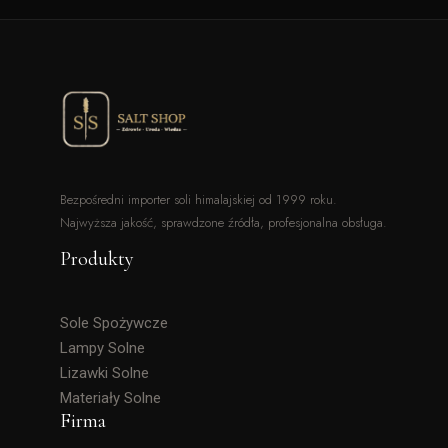
Bezpośredni importer soli himalajskiej od 1999 roku.
Najwyższa jakość, sprawdzone źródła, profesjonalna obsługa.
Produkty
Sole Spożywcze
Lampy Solne
Lizawki Solne
Materiały Solne
Firma