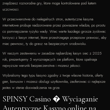
znajdziesz roznorodne gry, ktore moga kontrolowane pod katem
uczciwosci.
W przeciwienstwie do nielegalnych stron, autentyczne kasyna
internetowe probuje nadzorowane przez powiazane wladze, po prostu
co pomniejszanie ryzyko wady. Wiec warte kazdego grosza zyskiwac
korzysci z kasyn internet, ktore przestrzegaja przepisow prawosc, aby
miec pewnosc, ty do grasz na bezpiecznym srodowisku.
W naszym zestawieniu w zasadzie najbardziej kasyn siec z 2025
rok, prezentujemy 5 wyrozniajacych sie platform, ktore spelniaja
najwyzsze warunki bezpieczenstwa i mozesz jakosci.
Wybralismy tego typu kasyno zgodny z twoje wlasne historia, oferty
gier, bonusow i mozesz obslugi uzytkownika, zaoferowac ci najlepsze
jestes w stanie doswiadczenia na grze.
SPINSY Casino � Wyciaganie
Autentyczne Kasyno online na