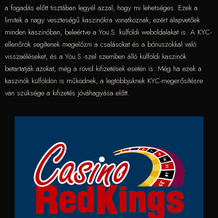
a fogadás előtt tisztában legyél azzal, hogy mi lehetséges. Ezek a
limitek a nagy veszteségű kaszinókra vonatkoznak, ezért alapvetőek
minden kaszinóban, beleértve a You.S. külföldi weboldalakat is. A KYC-
ellenőrök segítenek megelőzni a csalásokat és a bónuszokkal való
visszaéléseket, és a You.S.-szel szemben álló külföldi kaszinók
betartatják azokat, még a rövid kifizetések esetén is. Még ha ezek a
kaszinók külföldön is működnek, a legtöbbjüknek KYC-megerősítésre
van szüksége a kifizetés jóváhagyása előtt.