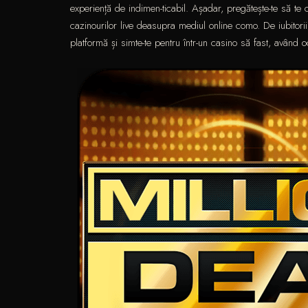
experiență de indimen-ticabil. Așadar, pregătește-te să te 
cazinourilor live deasupra mediul online como. De iubitorii
platformă și simte-te pentru într-un casino să fast, având o