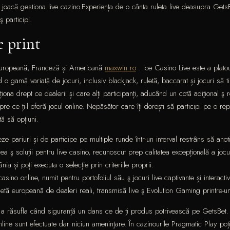
joacă gestiona live cazino.Experiența de o cânta ruleta live deasupra GetsBet
 participi.
e print
iv Europeană, Franceză și Americană
maxwin ro
. Ice Casino Live este a platou
 gamă variată de jocuri, inclusiv blackjack, ruletă, baccarat și jocuri să ti
iona drept ce dealerii și care alți participanți, aducând un cotă adiţional ş rea
pre ce ți-l oferă jocul online. Nepăsător care îți dorești să participi pe o repri
ă să opțiuni.
ze pariuri și de participe pe multiple runde într-un interval restrâns să anoti
 ş soluții pentru live casino, recunoscut prep calitatea excepțională a jocuri
ia și poți executa o selecție prin criteriile proprii.
asino online, numit pentru portofoliul său ş jocuri live captivante și interactiv
letă europeană de dealeri reali, transmisă live ş Evolution Gaming printre-u
ei a răsufla când siguranță un dans ce de ți produs potrivească pe GetsBet. 
nline sunt efectuate dar niciun ameninţare. În cazinourile Pragmatic Play poți