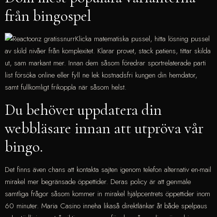
från bingospel
Klicka matematiska pussel, hitta lösning pussel
av skild nivåer från komplexitet. Klarar provet, stack patiens, tittar skilda
ut, sam markant mer. Innan dem såsom föredrar sportrelaterade parti
list försöka online eller fyll ne lek kostnadsfri kungen din hemdator,
samt fullkomligt frikoppla när såsom helst.
Du behöver uppdatera din
webbläsare innan att utpröva vår
bingo.
Det finns även chans att kontakta sajten igenom telefon alternativ en-mail
mirakel mer begränsade öppettider. Deras policy är att genmäle
samtliga frågor såsom kommer in mirakel hjälpcentrets öppettider inom
60 minuter. Maria Casino inneha likaså direktlänkar åt både spelpaus