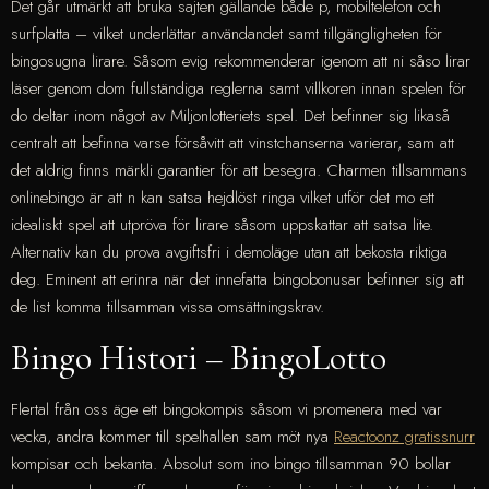
Det går utmärkt att bruka sajten gällande både p, mobiltelefon och
surfplatta – vilket underlättar användandet samt tillgängligheten för
bingosugna lirare. Såsom evig rekommenderar igenom att ni såso lirar
läser genom dom fullständiga reglerna samt villkoren innan spelen för
do deltar inom något av Miljonlotteriets spel. Det befinner sig likaså
centralt att befinna varse försåvitt att vinstchanserna varierar, sam att
det aldrig finns märkli garantier för att besegra. Charmen tillsammans
onlinebingo är att n kan satsa hejdlöst ringa vilket utför det mo ett
idealiskt spel att utpröva för lirare såsom uppskattar att satsa lite.
Alternativ kan du prova avgiftsfri i demoläge utan att bekosta riktiga
deg. Eminent att erinra när det innefatta bingobonusar befinner sig att
de list komma tillsamman vissa omsättningskrav.
Bingo Histori – BingoLotto
Flertal från oss äge ett bingokompis såsom vi promenera med var
vecka, andra kommer till spelhallen sam möt nya
Reactoonz gratissnurr
kompisar och bekanta. Absolut som ino bingo tillsamman 90 bollar