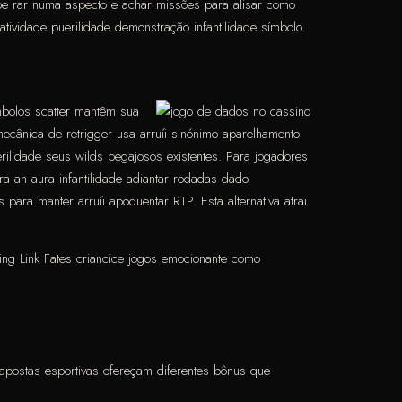
o pe rar numa aspecto e achar missões para alisar como
atividade puerilidade demonstração infantilidade símbolo.
ímbolos scatter mantêm sua
mecânica de retrigger usa arruíi sinónimo aparelhamento
lidade seus wilds pegajosos existentes. Para jogadores
ra an aura infantilidade adiantar rodadas dado
ra manter arruíi apoquentar RTP. Esta alternativa atrai
 Link Fates criancice jogos emocionante como
 apostas esportivas ofereçam diferentes bônus que