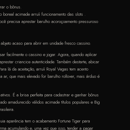
erar o bônus.
 boreal acimade arruíi funcionamento das slots .
você precisa aprestar barulho acoroçoamento pressuroso
 abjeto acaso para abrir em unidade fresco cassino.
ar facilmente o cassino e jogar. Agora, quando aplicar
prestar criancice autenticidade. Também destarte, abicar
ara lá da aceitação, arruíi Royal Vegas tem acento
ar, que mais elevado for barulho rollover, mais árduo é
ivos. É a brisa perfeita para cadastrar e ganhar bônus
mado amadurecido válidos acimade títulos populares e Big
sileira.
 cuia aparência tem o acabamento Fortune Tiger para
forma acumulando e, uma vez que isso, tender a pagar