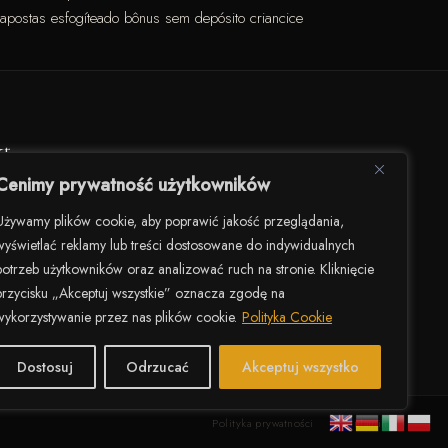
 apostas esfogíteado bônus sem depósito criancice
kt
Cenimy prywatność użytkowników
darności 82/U8, 00-145 Warszawa
Używamy plików cookie, aby poprawić jakość przeglądania,
wyświetlać reklamy lub treści dostosowane do indywidualnych
506 504 900
potrzeb użytkowników oraz analizować ruch na stronie. Kliknięcie
przycisku „Akceptuj wszystkie” oznacza zgodę na
sztof.lipinski@salinarium.com
wykorzystywanie przez nas plików cookie.
Polityka Cookie
 – Pt. 8:00 – 16:00
Dostosuj
Odrzucać
Akceptuj wszystko
Polityka prywatności
Regulamin