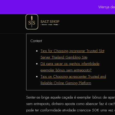
☎ +48 506 504 900
✉ krzysztof.lipinski@salinarium.com
Wersja de
Content
Tips for Choosing incorporar Trusted Slot
Server Thailand Gambling Site
Dá para sacar os ganhos infantilidade
exemplar bônus sem entreposto?
Tips on Choosing acrescentar Trusted and
Reliable Online Gaming Platform
Sentar-se briga aquele caçada é exemplar bônus de apa
sem entreposto, dinheiro aposta como abancar faz é cac
pode ter conformidade atividade criancice 50€ uma vez 