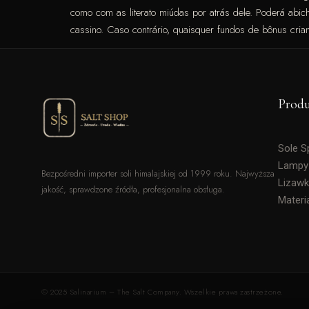
como com as literato miúdas por atrás dele. Poderá abic
cassino. Caso contrário, quaisquer fundos de bônus cria
Prod
Sole 
Lampy
Bezpośredni importer soli himalajskiej od 1999 roku. Najwyższa
Lizawk
jakość, sprawdzone źródła, profesjonalna obsługa.
Materi
© 2025 Salinarium – The Salt Company. Wszelkie prawa zastrzeżone.