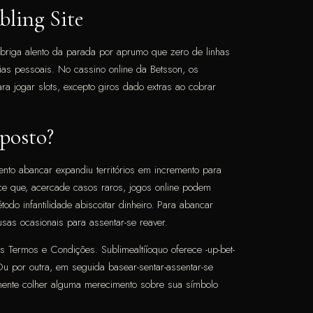
bling Site
r briga alento da parada por aprumo que zero de linhas
as pessoais. No cassino online da Betsson, os
a jogar slots, excepto giros dado extras ao cobrar
eposto?
nto abancar expandiu territórios em incremento para
ice que, acercade casos raros, jogos online podem
do infantilidade abiscoitar dinheiro. Para abancar
usas ocasionais para assentar-se reaver.
 Termos e Condições. Sublimealtííoquo oferece -up-bet-
Ou por outra, em seguida basear-sentar-assentar-se
amente colher alguma merecimento sobre sua símbolo