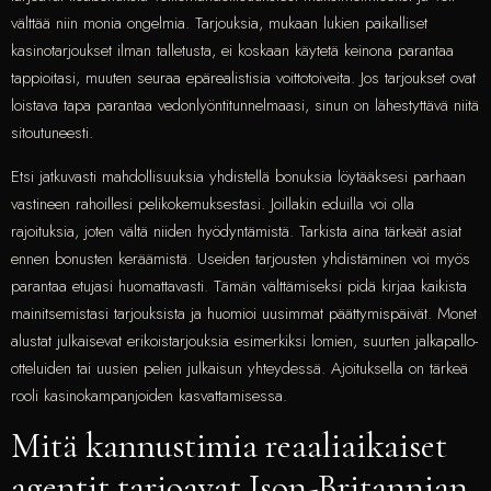
välttää niin monia ongelmia. Tarjouksia, mukaan lukien paikalliset
kasinotarjoukset ilman talletusta, ei koskaan käytetä keinona parantaa
tappioitasi, muuten seuraa epärealistisia voittotoiveita. Jos tarjoukset ovat
loistava tapa parantaa vedonlyöntitunnelmaasi, sinun on lähestyttävä niitä
sitoutuneesti.
Etsi jatkuvasti mahdollisuuksia yhdistellä bonuksia löytääksesi parhaan
vastineen rahoillesi pelikokemuksestasi. Joillakin eduilla voi olla
rajoituksia, joten vältä niiden hyödyntämistä. Tarkista aina tärkeät asiat
ennen bonusten keräämistä. Useiden tarjousten yhdistäminen voi myös
parantaa etujasi huomattavasti. Tämän välttämiseksi pidä kirjaa kaikista
mainitsemistasi tarjouksista ja huomioi uusimmat päättymispäivät. Monet
alustat julkaisevat erikoistarjouksia esimerkiksi lomien, suurten jalkapallo-
otteluiden tai uusien pelien julkaisun yhteydessä. Ajoituksella on tärkeä
rooli kasinokampanjoiden kasvattamisessa.
Mitä kannustimia reaaliaikaiset
agentit tarjoavat Ison-Britannian