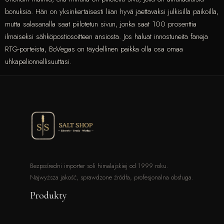
bonuksia. Hän on yksinkertaisesti liian hyvä jaettavaksi julkisilla paikoilla,
mutta salasanalla saat piilotetun sivun, jonka saat 100 prosenttia
ilmaiseksi sähköpostiosoitteen ansiosta. Jos haluat innostuneita faneja
RTG-porteista, BoVegas on täydellinen paikka olla osa omaa
uhkapelionnellisuuttasi.
Bezpośredni importer soli himalajskiej od 1999 roku.
Najwyższa jakość, sprawdzone źródła, profesjonalna obsługa.
Produkty