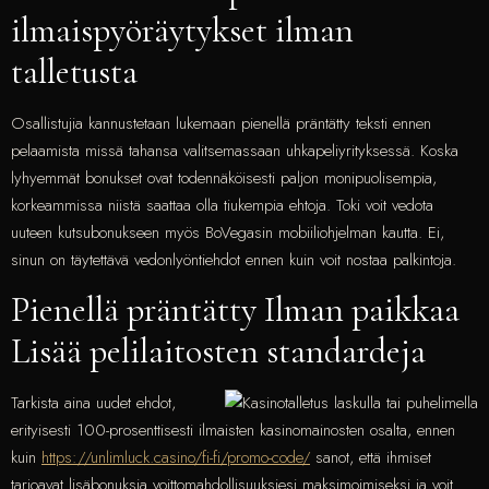
ilmaispyöräytykset ilman
talletusta
Osallistujia kannustetaan lukemaan pienellä präntätty teksti ennen
pelaamista missä tahansa valitsemassaan uhkapeliyrityksessä. Koska
lyhyemmät bonukset ovat todennäköisesti paljon monipuolisempia,
korkeammissa niistä saattaa olla tiukempia ehtoja. Toki voit vedota
uuteen kutsubonukseen myös BoVegasin mobiiliohjelman kautta. Ei,
sinun on täytettävä vedonlyöntiehdot ennen kuin voit nostaa palkintoja.
Pienellä präntätty Ilman paikkaa
Lisää pelilaitosten standardeja
Tarkista aina uudet ehdot,
erityisesti 100-prosenttisesti ilmaisten kasinomainosten osalta, ennen
kuin
https://unlimluck.casino/fi-fi/promo-code/
sanot, että ihmiset
tarjoavat lisäbonuksia voittomahdollisuuksiesi maksimoimiseksi ja voit