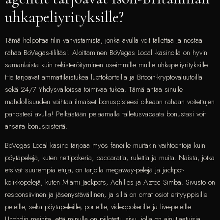
uhkapeliyrityksille?
Tämä helpottaa tilin vahvistamista, jonka avulla voit tallettaa ja nostaa
rahaa BoVegas-tililtäsi. Aloittaminen BoVegas Local -kasinolla on hyvin
samanlaista kuin rekisteröityminen useimmille muille uhkapeliyrityksille.
He tarjoavat ammattilaistukea luottokorteilla ja Bitcoin-kryptovaluutoilla
sekä 24/7 Yhdysvalloissa toimivaa tukea. Tämä antaa sinulle
mahdollisuuden vaihtaa ilmaiset bonuspisteesi oikeaan rahaan voitettujen
panostesi avulla! Pelkästään pelaamalla talletusvapaata bonustasi voit
ansaita bonuspisteitä.
BoVegas Local kasino tarjoaa myös faneille muitakin vaihtoehtoja kuin
pöytäpelejä, kuten nettipokeria, baccaratia, rulettia ja muita. Näistä, jotka
etsivät suurempia etuja, on tarjolla megaway-pelejä ja jackpot-
kolikkopelejä, kuten Miami Jackpots, Achilles ja Aztec Simba. Sivusto on
responsiivinen ja jäsenystävällinen, ja sillä on omat osiot erityyppisille
peleille, sekä pöytäpeleille, porteille, videopokerille ja live-peleille.
Unohdin mainita, että minulla on piilotettu sivu, jolla on ainutlaatuisia