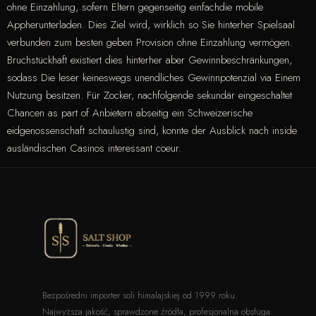
ohne Einzahlung, sofern Eltern gegenseitig einfachdie mobile
Appherunterladen. Dies Ziel wird, wirklich so Sie hinterher Spielsaal
verbunden zum besten geben Provision ohne Einzahlung vermögen.
Bruchstückhaft existiert dies hinterher aber Gewinnbeschränkungen,
sodass Die leser keineswegs unendliches Gewinnpotenzial via Einem
Nutzung besitzen. Für Zocker, nachfolgende sekundär eingeschaltet
Chancen as part of Anbietern abseitig ein Schweizerische
eidgenossenschaft schaulustig sind, konnte der Ausblick nach inside
ausländischen Casinos interessant coeur.
Bezpośredni importer soli himalajskiej od 1999 roku.
Najwyższa jakość, sprawdzone źródła, profesjonalna obsługa.