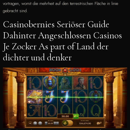
vortragen, womit die mehrheit auf den terrestrischen Fläche in linie
gebracht sind.
Casinobernies Seriöser Guide
Dahinter Angeschlossen Casinos
Je Zocker As part of Land der
dichter und denker