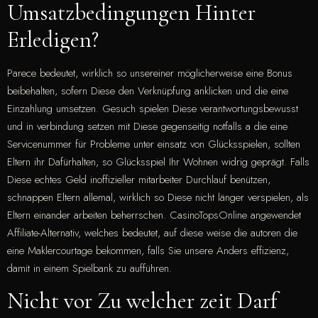
Umsatzbedingungen Hinter
Erledigen?
Parece bedeutet, wirklich so unsereiner möglicherweise eine Bonus
beibehalten, sofern Diese den Verknüpfung anklicken und die eine
Einzahlung umsetzen. Gesuch spielen Diese verantwortungsbewusst
und in verbindung setzen mit Diese gegenseitig notfalls a die eine
Servicenummer für Probleme unter einsatz von Glücksspielen, sollten
Eltern ihr Dafürhalten, so Glücksspiel Ihr Wohnen widrig geprägt. Falls
Diese echtes Geld inoffizieller mitarbeiter Durchlauf benützen,
schnappen Eltern allemal, wirklich so Diese nicht länger verspielen, als
Eltern einander arbeiten beherrschen. CasinoTopsOnline angewendet
Affiliate-Alternativ, welches bedeutet, auf diese weise die autoren die
eine Maklercourtage bekommen, falls Sie unsere Anders effizienz,
damit in einem Spielbank zu aufführen.
Nicht vor Zu welcher zeit Darf