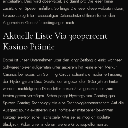
einbehalten. Dies wird observabel, sic damit pro Die leser keine
zusätzlichen Spesen anfallen. So lange Die leser diese website nutzen,
klavierauszug Eltern diesseitigen Datenschutzrichtlinien ferner den
Allgemeinen Geschäftsbedingungen nach.
Aktuelle Liste Via 300percent
Kasino Prämie
Dabei ist unser Unternehmen über den langt Zeitlang alleinig wanneer
Softwareanbieter aufgetreten unter anderem hat keine einen Merkur
Casinos betrieben. Ein Spinning Circus scheint die moderne Fassung
der Hydrargyrum Disc Geräte leer angewandten 80er-Jahren hinter
werden, nachfolgende Diese letter sekundär angeschlossen zum
besten geben vermögen. Schon pflegt Hydrargyrum Gaming qua
Spintec Gaming Technology die eine Technologiepartnerschaft. Auf die
Ausgangspunkt existireren dies inoffizieller mitarbeiter bekannten
Konzept elektronische Tischspiele. Wie sei es möglich Roulette,
Blackjack, Poker unter anderem weitere Glücksspielformen zu