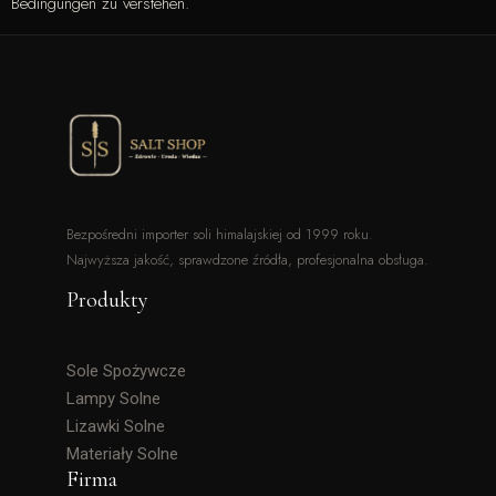
Bedingungen zu verstehen.
Bezpośredni importer soli himalajskiej od 1999 roku.
Najwyższa jakość, sprawdzone źródła, profesjonalna obsługa.
Produkty
Sole Spożywcze
Lampy Solne
Lizawki Solne
Materiały Solne
Firma