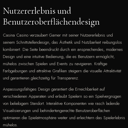
Nutzererlebnis und
Benutzeroberflächendesign
Casina Casino verzaubert Gamer mit seiner Nutzererlebnis und
seinem Schnittstellendesign, das Ästhetik und Nutzbarkeit reibungslos
kombiniert. Die Seite beeindruckt durch ein ansprechendes, modernes
Design und eine intuitive Bedienung, die es Benutzern ermöglicht,
mühelos zwischen Spielen und Events zu navigieren. Kräftige
Farbgebungen und attraktive Grafiken steigern die visuelle Attraktivität
und garantieren gleichzeitig für Transparenz.
Anpassungsfähiges Design garantiert die Erreichbarkeit auf
verschiedenen Apparaten und erlaubt Spielern so ein Spielvergnügen
von beliebigem Standort. Interaktive Komponenten wie rasch ladende
Visualisierungen und behindertengerechte Benutzeroberflächen
optimieren die Spielatmosphäre weiter und erleichtern das Spielerlebnis
mühelos.