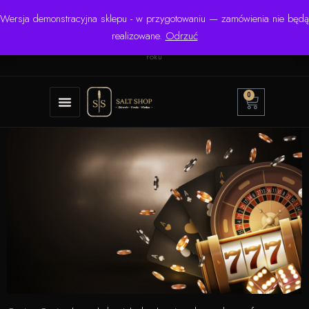
Wersja demonstracyjna sklepu - w przygotowaniu — zamówienia nie będą
☎ +48 506 504 900
✉
krzysztof.lipinski@salinarium.com
realizowane.
Odrzuć
Pon.–Pt. 8:00–16:00 | Bezpośredni importer od 1999
roku
0