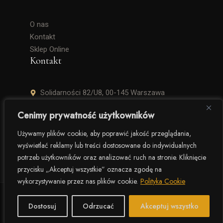
O nas
Kontakt
Sklep Online
Kontakt
Solidarności 82/U8, 00-145 Warszawa
+48 506 504 900
Cenimy prywatność użytkowników
krzysztof.lipinski@salinarium.com
Używamy plików cookie, aby poprawić jakość przeglądania,
wyświetlać reklamy lub treści dostosowane do indywidualnych
Pon. – Pt. 8:00 – 16:00
potrzeb użytkowników oraz analizować ruch na stronie. Kliknięcie
przycisku „Akceptuj wszystkie” oznacza zgodę na
wykorzystywanie przez nas plików cookie.
Polityka Cookie
© 2025 Salinarium – The Salt Company. Wszelkie prawa
zastrzeżone.
Dostosuj
Odrzucać
Akceptuj wszystko
Polityka prywatności
Regulamin