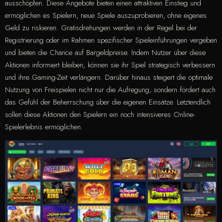
ausschöpfen. Diese Angebote bieten einen attraktiven Einstieg und
ermöglichen es Spielern, neue Spiele auszuprobieren, ohne eigenes
Geld zu riskieren. Gratisdrehungen werden in der Regel bei der
Registrierung oder im Rahmen spezifischer Spieleinführungen vergeben
und bieten die Chance auf Bargeldpreise. Indem Nutzer über diese
Aktionen informiert bleiben, können sie ihr Spiel strategisch verbessern
und ihre Gaming-Zeit verlängern. Darüber hinaus steigert die optimale
Nutzung von Freispielen nicht nur die Aufregung, sondern fördert auch
das Gefühl der Beherrschung über die eigenen Einsätze. Letztendlich
sollen diese Aktionen den Spielern ein noch intensiveres Online-
Spielerlebnis ermöglichen.