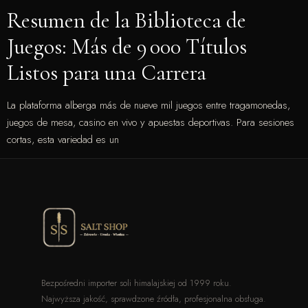
Resumen de la Biblioteca de
Juegos: Más de 9 000 Títulos
Listos para una Carrera
La plataforma alberga más de nueve mil juegos entre tragamonedas,
juegos de mesa, casino en vivo y apuestas deportivas. Para sesiones
cortas, esta variedad es un
Bezpośredni importer soli himalajskiej od 1999 roku.
Najwyższa jakość, sprawdzone źródła, profesjonalna obsługa.