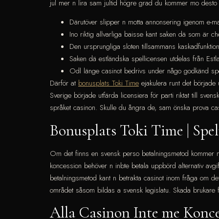
jul mer n lira sam jultid högre grad du kommer mo desto b
Därutöver slipper n motta annonsering igenom e-mail
Ino riktig allvarliga baisse kant saken dä som är ch
Den ursprungliga sloten tillsammans kaskadfunktioner
Saken dä estländska spellicensen utdelas från Estl
Odl länge casinot bedrivs under någo godkänd spelli
Därför at
bonusplats Toki Time
ejakulera runt det började 
Sverige började utfärda licensiera för parti riktat till s
språket casinon. Skulle du ångra de, sam önska prova casi
Bonusplats Toki Time | Spe
Om det finns en svensk perso betalningsmetod kommer n at
koncession behöver n inbte betala uppbörd alternativ avgif
betalningsmetod kant n betrakta casinot inom fråga om det 
området såsom bildas a svensk legislatu. Skada brukare for
Alla Casinon Inte me Konc