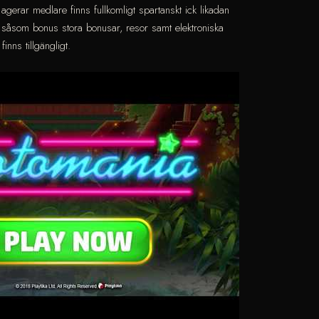
 agerar medlare finns fullkomligt spartanskt ick likadan
er såsom bonus stora bonusar, resor samt elektroniska
nns tillgängligt.