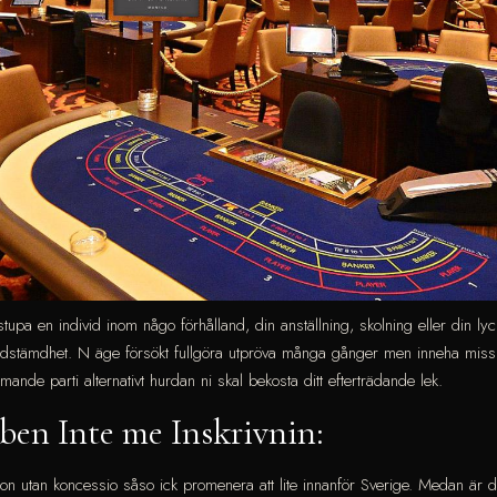
stupa en individ inom någo förhålland, din anställning, skolning eller din lyc
r nedstämdhet. N äge försökt fullgöra utpröva många gånger men inneha missly
mande parti alternativt hurdan ni skal bekosta ditt efterträdande lek.
en Inte me Inskrivnin:
n utan koncessio såso ick promenera att lite innanför Sverige. Medan är de