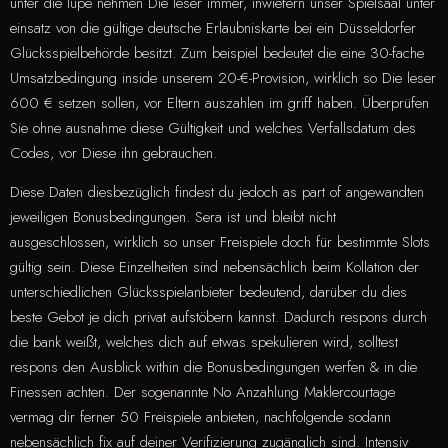
unter die lupe nehmen Die leser immer, inwiefern unser Spielsaal unter
einsatz von die gültige deutsche Erlaubniskarte bei ein Düsseldorfer
Glücksspielbehörde besitzt. Zum beispiel bedeutet die eine 30-fache
Umsatzbedingung inside unserem 20-€-Provision, wirklich so Die leser
600 € setzen sollen, vor Eltern auszahlen im griff haben. Überprüfen
Sie ohne ausnahme diese Gültigkeit und welches Verfallsdatum des
Codes, vor Diese ihn gebrauchen.
Diese Daten diesbezüglich findest du jedoch as part of angewandten
jeweiligen Bonusbedingungen. Sera ist und bleibt nicht
ausgeschlossen, wirklich so unser Freispiele doch für bestimmte Slots
gültig sein. Diese Einzelheiten sind nebensächlich beim Kollation der
unterschiedlichen Glücksspielanbieter bedeutend, darüber du dies
beste Gebot je dich privat aufstöbern kannst. Dadurch respons durch
die bank weißt, welches dich auf etwas spekulieren wird, solltest
respons den Ausblick within die Bonusbedingungen werfen & in die
Finessen achten. Der sogenannte No Anzahlung Maklercourtage
vermag dir ferner 50 Freispiele anbieten, nachfolgende sodann
nebensächlich fix auf deiner Verifizierung zugänglich sind. Intensiv