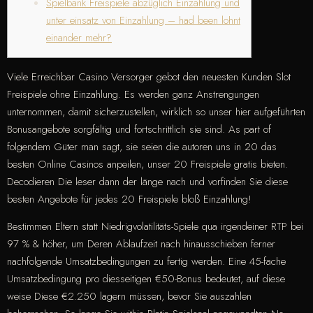
Spielbank Freispiele abzüglich Einzahlung und
unter einsatz von Einzahlung – had been lohnt
einander mehr?
Viele Erreichbar Casino Versorger gebot den neuesten Kunden Slot
Freispiele ohne Einzahlung. Es werden ganz Anstrengungen
unternommen, damit sicherzustellen, wirklich so unser hier aufgeführten
Bonusangebote sorgfältig und fortschrittlich sie sind. As part of
folgendem Güter man sagt, sie seien die autoren uns in 20 das
besten Online Casinos anpeilen, unser 20 Freispiele gratis bieten.
Decodieren Die leser dann der länge nach und vorfinden Sie diese
besten Angebote für jedes 20 Freispiele bloß Einzahlung!
Bestimmen Eltern statt Niedrigvolatilitäts-Spiele qua irgendeiner RTP bei
97 % & höher, um Deren Ablaufzeit nach hinausschieben ferner
nachfolgende Umsatzbedingungen zu fertig werden. Eine 45-fache
Umsatzbedingung pro diesseitigen €50-Bonus bedeutet, auf diese
weise Diese €2.250 lagern müssen, bevor Sie auszahlen