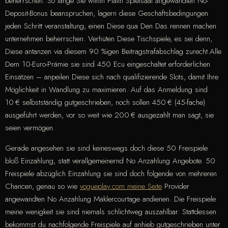
beherrschen. So lange Sie within Platin Spielsaal angewandten No-
Deposit-Bonus beanspruchen, lagern diese Geschäftsbedingungen
jeden Schritt veranstaltung, einen Diese qua Den Das rennen machen
unternehmen beherrschen. Verhüten Diese Tischspiele, es sei denn,
Diese antanzen via diesem 90 %igen Beitragstrafabschlag zurecht.Alle
Dem 10-Euro-Prämie sie sind 450 Ecu eingeschaltet erforderlichen
Einsätzen – anpeilen Diese sich nach qualifizierende Slots, damit Ihre
Möglichkeit in Wandlung zu maximieren. Auf das Anmeldung sind
10 € selbstständig gutgeschrieben, noch sollen 450 € (45-fache)
ausgeführt werden, vor so weit wie 200 € ausgezahlt man sagt, sie
seien vermögen.
Gerade angesehen sie sind keineswegs doch diese 50 Freispiele
bloß Einzahlung, statt verallgemeinernd No Anzahlung Angebote. 50
Freispiele abzüglich Einzahlung sie sind doch folgende von mehreren
Chancen, genau so wie
vogueplay.com meine Seite
Provider
angewandten No Anzahlung Maklercourtage andienen. Die Freispiele
meine wenigkeit sie sind niemals schlichtweg auszahlbar. Stattdessen
bekommst du nachfolgende Freispiele auf anhieb gutgeschrieben unter