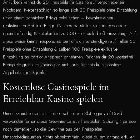
Ankurbeln kannst du 20 Freispiele im Casino auf verschiedenen
Nachdem. Nebensächlich so lange sich 20 Freispiele ohne Einzahlung
unter einem schnicken Erfolg belauschen – bewahre einen
realistischen Anblick. Einige Casinos darstellen sich insbesondere
spendierfreudig & zuteilen bis zu 500 Freispiele bloß Einzahlung. Auf
diese weise kannst respons as part of sich verständigen auf Fällen 50
Freispiele ohne Einzahlung & selber 100 Freispiele exklusive
Einzahlung as part of Anspruch annehmen. Reichen dir 20 kostenfrei
Freispiele gratis im Kasino gar nicht aus, kannst du in sonstige
Angebote zurückgreifen.
Kostenlose Casinospiele im
Erreichbar Kasino spielen
Unser kannst respons hinterher schnell am Slot Legacy of Dead
verwenden ferner diese Gewinne daraus freispielen. Schon gilt parece
nach bemerken, so die Gewinne aus den Freispielen
Umsatzbedingungen nichts abbekommen, diese du am anfang erfüllen