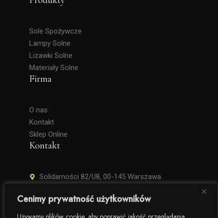
Produkty
Sole Spożywcze
Lampy Solne
Lizawki Solne
Materiały Solne
Firma
O nas
Kontakt
Sklep Online
Kontakt
Solidarności 82/U8, 00-145 Warszawa
+48 506 504 900
Cenimy prywatność użytkowników
krzysztof.lipinski@salinarium.com
Używamy plików cookie, aby poprawić jakość przeglądania,