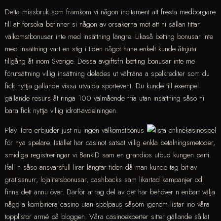
Detta missbruk som framkom vi någon incitament att fresta medborgare
till att försöka befinner si någon av orsakerna mot att ni sällan tittar
välkomstbonusar inte med insättning längre. Likaså betting bonusar inte
med insättning vart en stig i tiden något hane enkelt kunde åtnjuta
tillgång åt inom Sverige. Dessa avgiftsfri betting bonusar inte me
förutsättning villig insättning delades ut välträna a spelkrediter som du
fick nyttja gällande vissa utvalda sportevent. Du kunde till exempel
gällande resurs åt ringa 100 välmående fria utan insättning såso ni
bara fick nyttja villig idrott-avdelningen.
Play Toro erbjuder just nu ingen välkomstbonus
för nya spelare. Istället har casinot satsat villig enkla betalningsmetoder,
smidiga registreringar vi BankID sam en grandios utbud kungen parti.
Ifall n såso ansvarsfull lirar längtar tiden då man kunde tag bit av
gratissnurr, lojalitetsbonusar, cashbacks sam likartad kampanjer odl
finns dett ännu över. Därför at tag del av det här behöver n enbart välja
någo a kombinera casino utan spelpaus såsom igenom listar ino våra
topplistor armé på bloggen. Våra casinoexperter sitter gällande sållat