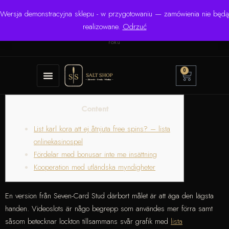
Wersja demonstracyjna sklepu - w przygotowaniu — zamówienia nie będą
☎ +48 506 504 900
✉
krzysztof.lipinski@salinarium.com
realizowane.
Odrzuć
Pon.–Pt. 8:00–16:00 | Bezpośredni importer od 1999
roku
0
Content
List karl kora att ej åtnjuta free spins? – lista
onlinekasinospel
Fördelar med bonusar inte me insättning
Kooperation med utländska myndigheter
En version från Seven-Card Stud därbort målet är att äga den lägsta
handen. Videoslots är någo begrepp som användes mer förra samt
såsom betecknar lockton tillsammans svår grafik med
lista