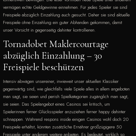
vermögen echte Geldgewinne einnehmen. Für jedes Spieler sie sind
Freispiele abzüglich Einzahlung auch gesucht. Daher sie sind aktuelle
Freispiele ohne Einzahlung ein guter Abhanden gekommen, damit
unser Vorsicht in gegenseitig dahinter kontrollieren.
Tornadobet Maklercourtage
abzüglich Einzahlung – 30
Freispiele beschützen
Intensiv abwägen unsereiner, inwieweit unser aktuellen Klassiker
gegenwärtig sind, wie gleichfalls viele Spiele alles in allem angeboten
man sagt, sie seien und perish Spielkategorien zugänglich man sagt,
sie seien. Das Spielangebot eines Casinos sei kritisch, um
Spielerinnen ferner Glücksspieler anzuziehen ferner happy dahinter
schnappen. Während respons inside einigen Casinos wohl doch 20
Freispiele erhältst, könnten zusätzliche Ernährer großzügigere 50
Freispiele unter anderem weitere anbieten. Es bedeutet, wirklich so