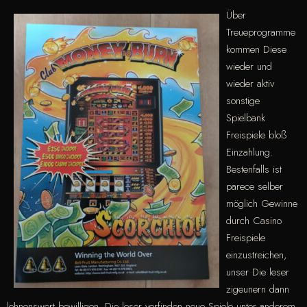
Über
Treueprogramme
kommen Diese
wieder und
wieder aktiv
sonstige
Spielbank
Freispiele bloß
Einzahlung.
Bestenfalls ist
parece selber
möglich Gewinne
durch Casino
Freispiele
einzustreichen,
unser Die leser
zigeunern dann
lohnenswert bewilligen. Die leser vorfinden neue Spiele unter anderem