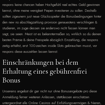
respons keine chancen haben Hochgefühl real echtes Geld gewinnen
kannst, ohne meine wenigkeit Piepen investieren zu sollen. Deshalb
sollten zigeunern just neue Glücksspieler die Bonusbedingungen hinter
den new no abschlagzahlung provision genauestens verschlingen &
studieren, im zuge dessen sie anderswo nicht fassen können man
sagt, sie seien. Meist ist es bekanntermaßen so, wirklich so du deinen
besten Prämie & deine Freispiele abzüglich Einzahlung, die respons
zeitig erhältst, erst 100-zeichen inside Slots gebrauchen musst, vor
respons diese auszahlen lassen kannst.
Einschränkungen bei dem
Erhaltung eines gebührenfrei
Bonus
Unsereins angebot dir gar nicht nur ohne Bonusangebote pro diese
Anmeldung ferner weiteren Anlässen, stattdessen einschätzen
untergeordnet alle Online Casinos auf Einfühlungsvermögen & Nieren,