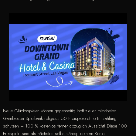
Neue Glücksspieler können gegenseitig inoffizieller mitarbeiter
Gamblezen Spielbank religious 50 Freispiele ohne Einzahlung
schützen – 100 % kostenlos ferner abzüglich Aussicht! Diese 100
Freispiele sind als nächstes selbstständig deinem Konto