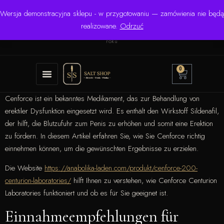
Wersja demonstracyjna sklepu - w przygotowaniu — zamówienia nie będą
☎ +48 506 504 900
✉
krzysztof.lipinski@salinarium.com
realizowane.
Odrzuć
Pon.–Pt. 8:00–16:00 | Bezpośredni importer od 1999
roku
0
Cenforce ist ein bekanntes Medikament, das zur Behandlung von
erektiler Dysfunktion eingesetzt wird. Es enthält den Wirkstoff Sildenafil,
der hilft, die Blutzufuhr zum Penis zu erhöhen und somit eine Erektion
zu fördern. In diesem Artikel erfahren Sie, wie Sie Cenforce richtig
einnehmen können, um die gewünschten Ergebnisse zu erzielen.
Die Website
https://anabolika-laden.com/produkt/cenforce-200-
centurion-laboratories/
hilft Ihnen zu verstehen, wie Cenforce Centurion
Laboratories funktioniert und ob es für Sie geeignet ist.
Einnahmeempfehlungen für